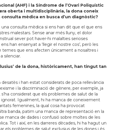
ional (AHF) i la Síndrome de l’Ovari Poliquístic
ra oberta i multidisciplinària, la dona coneix
la consulta mèdica en busca d’un diagnòstic?
na consulta mèdica si ens han dit que el que ens
tres malestars. Sense anar més lluny, el dolor
strual sever pot haver-hi malalties serioses
ns han ensenyat a ‘llegir el nostre cos’, però les
temes que ens afecten únicament a nosaltres i
 silenciar.
usius’ de la dona, històricament, han tingut tan
desatès i han estat considerats de poca rellevància
l sexisme i la discriminació de gènere, per exemple, ja
 s’ha considerat que els problemes de salut de la
ignorat. Igualment, hi ha manca de coneixement
aritats femenines, la qual cosa ha provocat
’altra banda, patim una manca de representació en la
t-se manca de dades i confusió sobre moltes de les
ca. Tot i així, en les darreres dècades, hi ha hagut un
r els problemes de salut exclusius de les dones i és