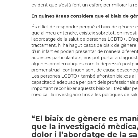
evident que s’està fent un esforç per millorar la 
En quines àrees considera que el biaix de g
És difícil de respondre perquè el biaix de gènere 
que al meu entendre, existeix sobretot, en investi
l’abordatge de la salut de persones LGBTQ+. D’aq
tractament, hi ha hagut casos de biaix de gènere 
d’un infart es poden presentar de manera diferent a
aquestes particularitats, ens pot portar a diagnòst
algunes problemàtiques com la depressió postpart,
premenstrual, continuen sent de causa desconegu
Les persones LGBTQ+ també afronten biaixos a l’
capacitació adequada per part dels professionals s
important reconèixer aquests biaixos i treballar per
mèdica i la investigació fins a les polítiques de salu
“El biaix de gènere es manif
que la investigació mèdica,
dolor i l’abordatge de la 