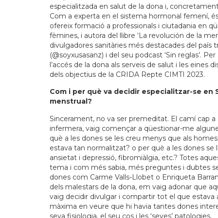
especialitzada en salut de la dona i, concretament
Com a experta en el sistema hormonal femení, é
ofereix formació a professionals i ciutadania en qüe
fèmines, i autora del llibre ‘La revolución de la m
divulgadores sanitàries més destacades del país t
(@soyxusasanz) i del seu podcast ‘Sin reglas’. Per 
l’accés de la dona als serveis de salut i les eines d
dels objectius de la CRIDA Repte CIMTI 2023.
Com i per què va decidir especialitzar-se en 
menstrual?
Sincerament, no va ser premeditat. El camí cap a
infermera, vaig començar a qüestionar-me algunes
què a les dones se les creu menys que als homes
estava tan normalitzat? o per què a les dones s
ansietat i depressió, fibromiàlgia, etc.? Totes aq
tema i com més sabia, més preguntes i dubtes se’m
dones com Carme Valls-Llobet o Enriqueta Barran
dels malestars de la dona, em vaig adonar que aque
vaig decidir divulgar i compartir tot el que estava
màxima en veure que hi havia tantes dones interes
seva fisiologia, el seu cos i les ‘seves’ patologies.