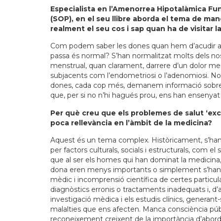
Especialista en l’Amenorrea Hipotalàmica Func
(SOP), en el seu llibre aborda el tema de mane
realment el seu cos i sap quan ha de visitar 
Com podem saber les dones quan hem d’acudir a u
passa és normal? S’han normalitzat molts dels nos
menstrual, quan clarament, darrere d’un dolor men
subjacents com l’endometriosi o l’adenomiosi. No e
dones, cada cop més, demanem informació sobre 
que, per si no n’hi hagués prou, ens han ensenyat a
Per què creu que els problemes de salut ‘excl
poca rellevància en l’àmbit de la medicina?
Aquest és un tema complex. Històricament, s’han 
per factors culturals, socials i estructurals, com e
que al ser els homes qui han dominat la medicina,
dona eren menys importants o simplement s’han 
mèdic i incomprensió científica de certes particul
diagnòstics erronis o tractaments inadequats i, d
investigació mèdica i els estudis clínics, generan
malalties que ens afecten. Manca consciència públi
reconeixement creixent de la importància d’aborda