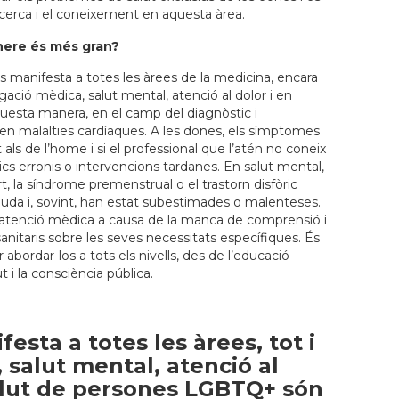
recerca i el coneixement en aquesta àrea.
ènere és més gran?
es manifesta a totes les àrees de la medicina, encara
gació mèdica, salut mental, atenció al dolor i en
uesta manera, en el camp del diagnòstic i
en malalties cardíaques. A les dones, els símptomes
ls de l’home i si el professional que l’atén no coneix
ics erronis o intervencions tardanes. En salut mental,
 la síndrome premenstrual o el trastorn disfòric
da i, sovint, han estat subestimades o malenteses.
atenció mèdica a causa de la manca de comprensió i
anitaris sobre les seves necessitats específiques. És
 abordar-los a tots els nivells, des de l’educació
t i la consciència pública.
esta a totes les àrees, tot i
 salut mental, atenció al
salut de persones LGBTQ+ són