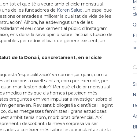
Ma
, en tot el que té a veure amb el cicle menstrual.
e
s una de les fundadores de
Koren Salud
, un espai que
c
stions orientades a millorar la qualitat de vida de les
enstruación’. Alhora, ha esdevingut una de les
Qu
raslladant el seu coneixement al públic d’Instagram
això, ens dona la seva opinió sobre l’actual situació de
E
isponibles per reduir el biaix de gènere existent, un
im
á
Salut de la Dona i, concretament, en el cicle
C
 aquesta ‘especialització’ va començar quan, com a
 actuacions a nivell sanitari, com per exemple, per
Si
 quan manifesten dolor? Per què el dolor menstrual
e les medica més que als homes i pateixen més
N
uestes preguntes em van impulsar a investigar sobre el
 generaven. Revisant bibliografia científica i llegint
R
co, dues metgesses feministes i grans estudioses
A
st àmbit tenia nom, morbiditat diferencial. Així,
 aprenent i descobrint i la meva sorpresa va ser
B
sades a conèixer més sobre les particularitats de la