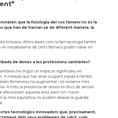
dent”
staten que la fisiologia del cos femení no és la
ies que han de tractar-se de diferent manera, la
és inclusiva. Altres àrees com la farmacologia també
si i el metabolisme de certs fàrmacs poden variar en
rribada de dones a les professions sanitàries?
anitàries ha tingut un impacte significatiu en
. A mesura que han anat ocupant espais a l’àmbit
ecessitats femenines ha augmentat i es reclama més
na. A més, la presència de dones en llocs de decisió
e afavoreixen aquesta àrea, però tot i haver
t-la més equitativa, no podem abaixar la guàrdia
r.
ectes tecnològics innovadors que, precisament,
tractament dels seus problemes de salut, com