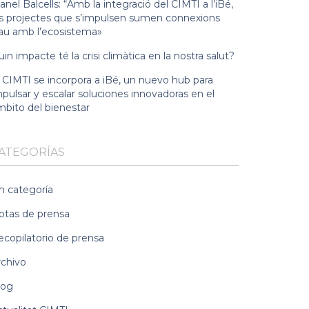
nel Balcells: “Amb la integració del CIMTI a l’iBé,
ls projectes que s’impulsen sumen connexions
lau amb l’ecosistema»
in impacte té la crisi climàtica en la nostra salut?
l CIMTI se incorpora a iBé, un nuevo hub para
pulsar y escalar soluciones innovadoras en el
mbito del bienestar
ATEGORÍAS
n categoría
otas de prensa
ecopilatorio de prensa
rchivo
log