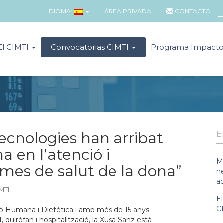
IDIOMA:
ÁREA PRIVADA
CONTACTO
El CIMTI
Convocatorias CIMTI
Programa Impact
ecnologies han arribat
E
a en l’atenció i
M
mes de salut de la dona”
n
a
IMTI
E
C
ó Humana i Dietètica i amb més de 15 anys
, quiròfan i hospitalització, la Xusa Sanz està