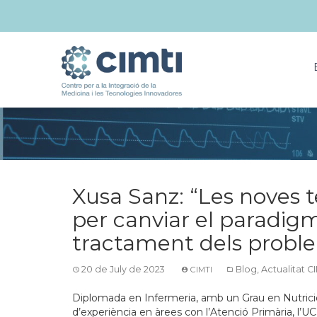
Xusa Sanz: “Les noves t
per canviar el paradigm
tractament dels proble
20 de July de 2023
Blog
,
Actualitat C
CIMTI
Diplomada en Infermeria, amb un Grau en Nutrici
d’experiència en àrees con l’Atenció Primària, l’UCI