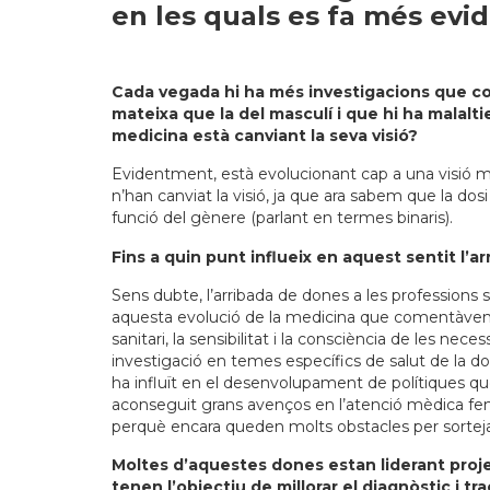
en les quals es fa més evi
Cada vegada hi ha més investigacions que con
mateixa que la del masculí i que hi ha malalt
medicina està canviant la seva visió?
Evidentment, està evolucionant cap a una visió m
n’han canviat la visió, ja que ara sabem que la do
funció del gènere (parlant en termes binaris).
Fins a quin punt influeix en aquest sentit l’a
Sens dubte, l’arribada de dones a les professions s
aquesta evolució de la medicina que comentàvem
sanitari, la sensibilitat i la consciència de les n
investigació en temes específics de salut de la do
ha influït en el desenvolupament de polítiques qu
aconseguit grans avenços en l’atenció mèdica fen
perquè encara queden molts obstacles per sorteja
Moltes d’aquestes dones estan liderant proj
tenen l’objectiu de millorar el diagnòstic i 