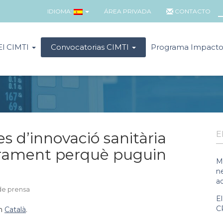
IDIOMA:
ÁREA PRIVADA
CONTACTO
El CIMTI
Convocatorias CIMTI
Programa Impact
s d’innovació sanitària
E
sorament perquè puguin
M
n
a
de prensa
E
C
en
Català
.