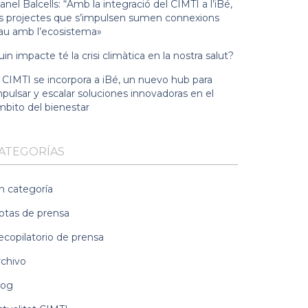
nel Balcells: “Amb la integració del CIMTI a l’iBé,
ls projectes que s’impulsen sumen connexions
lau amb l’ecosistema»
in impacte té la crisi climàtica en la nostra salut?
l CIMTI se incorpora a iBé, un nuevo hub para
pulsar y escalar soluciones innovadoras en el
mbito del bienestar
ATEGORÍAS
n categoría
otas de prensa
ecopilatorio de prensa
rchivo
log