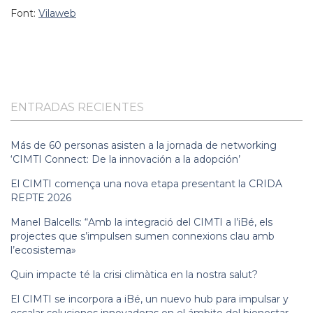
Font:
Vilaweb
ENTRADAS RECIENTES
Más de 60 personas asisten a la jornada de networking
‘CIMTI Connect: De la innovación a la adopción’
El CIMTI comença una nova etapa presentant la CRIDA
REPTE 2026
Manel Balcells: “Amb la integració del CIMTI a l’iBé, els
projectes que s’impulsen sumen connexions clau amb
l’ecosistema»
Quin impacte té la crisi climàtica en la nostra salut?
El CIMTI se incorpora a iBé, un nuevo hub para impulsar y
escalar soluciones innovadoras en el ámbito del bienestar