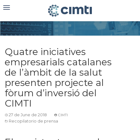
Toggle
navigation
Quatre iniciatives
empresarials catalanes
de l’àmbit de la salut
presenten projecte al
fòrum d’inversió del
CIMTI
27 de June de 2018
CIMTI
Recopilatorio de prensa