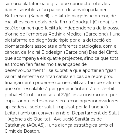
són una plataforma digital que connecta totes les
dades sensibles d’un pacient desenvolupada per
Bettercare (Sabadell). Un kit de diagnòstic precoç de
malalties colorectals de la firma Goodgut (Girona). Un
catèter urinari que facilita la independència de la bossa
d’orina de l’empresa Rethink Medical (Barcelona). I una
plataforma de diagnòstic ràpid per a la detecció de
biomarcadors associats a diferents patologies, com el
càncer, de Moirai Biodesign (Barcelona).Des del Cimti,
que acompanya els quatre projectes, s’indica que tots
es troben “en fases molt avançades de
desenvolupament” i se subratlla que aportarien “gran
valor” al sistema sanitari català en cas de rebre prou
finançament i poder-se comercialitzar. També s’afirma
que són “escalables” per generar “interès” en l’àmbit
global.El Cimti, amb seu al 22@, és un instrument per
impulsar projectes basats en tecnologies innovadores
aplicades al sector salut, impulsat per la Fundació
Leitat i amb un conveni amb el Departament de Salut
i l’Agència de Qualitat i Avaluació Sanitàries de
Catalunya (AQuAS), i una aliança estratègica amb el
Cimit de Boston.