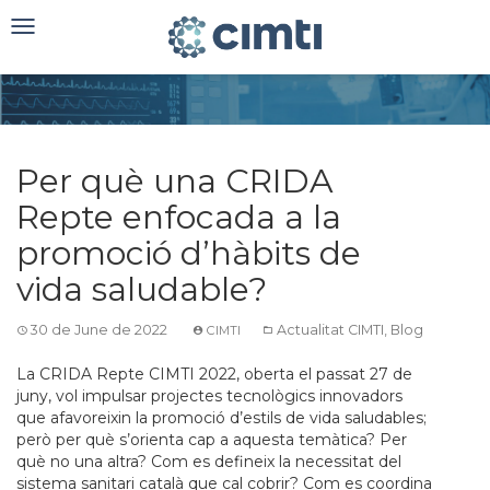
Toggle
navigation
Per què una CRIDA
Repte enfocada a la
promoció d’hàbits de
vida saludable?
30 de June de 2022
Actualitat CIMTI
,
Blog
CIMTI
La CRIDA Repte CIMTI 2022, oberta el passat 27 de
juny, vol impulsar projectes tecnològics innovadors
que afavoreixin la promoció d’estils de vida saludables;
però per què s’orienta cap a aquesta temàtica? Per
què no una altra? Com es defineix la necessitat del
sistema sanitari català que cal cobrir? Com es coordina