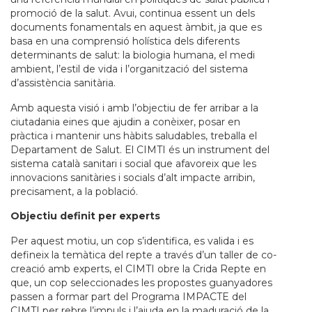
promoció de la salut. Avui, continua essent un dels
documents fonamentals en aquest àmbit, ja que es
basa en una comprensió holística dels diferents
determinants de salut: la biologia humana, el medi
ambient, l’estil de vida i l’organització del sistema
d’assistència sanitària.
Amb aquesta visió i amb l’objectiu de fer arribar a la
ciutadania eines que ajudin a conèixer, posar en
pràctica i mantenir uns hàbits saludables, treballa el
Departament de Salut. El CIMTI és un instrument del
sistema català sanitari i social que afavoreix que les
innovacions sanitàries i socials d’alt impacte arribin,
precisament, a la població.
Objectiu definit per experts
Per aquest motiu, un cop s’identifica, es valida i es
defineix la temàtica del repte a través d’un taller de co-
creació amb experts, el CIMTI obre la Crida Repte en
que, un cop seleccionades les propostes guanyadores
passen a formar part del Programa IMPACTE del
CIMTI per rebre l’impuls i l’ajuda en la maduració de la