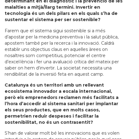
determinant en el diagnòstic i la prevenció de les
malalties a mitjà/llarg termini. Invertir en
tecnologia és un dels pilars en els quals s’ha de
sustentar el sistema per ser sostenible?
Farem que el sistema sigui sostenible si a més
d’apostar per la medicina preventiva i la salut pública,
apostem també per la recerca i la innovació. Caldrà
establir uns objectius claus en aquelles àrees on
nosaltres som competitius, potenciar el centre
d’excel·lència i fer una avaluació crítica del mateix per
saber on hem d’invertir. La societat necessita una
rendibilitat de la inversió feta en aquest camp.
Catalunya és un territori amb un rellevant
ecosistema innovador a escala internacional,
però els emprenedors reclamen més facilitats a
l’hora d’accedir al sistema sanitari per implantar
els seus productes, que en molts casos,
permetrien reduir despeses i facilitar la
sostenibilitat, no és un contrasentit?
S’han de valorar molt bé les innovacions que es volen