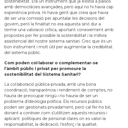
sostenibilitat. Era un instrument que ja existia a països
amb democràcies avançades, però aquí no hi havia cap
experiència prèvia. Hi havia gent que creia que havia
de ser una comissió per apuntalar les decisions del
govern, però la finalitat no era aquesta sinó dur a
terme una valoració crítica, aportant coneixement amb
propostes per fer possible la sostenibilitat i la millora
assistencial del nostre sistema sanitari. Crec que és un
bon instrument i molt útil per augmentar la credibilitat
del sistema públic.
Com poden col·laborar o complementar-se
l’àmbit públic i privat per promoure la
sostenibilitat del Sistema Sanitari?
La col·laboració pública-privada, amb una bona
coordinació, transparència i rendiment de comptes, no
hauria de preocupar ningú i no hauria de ser un
problema d’ideologia política. Els recursos públics
poden ser gestionats privadament, però cal fer-ho bé,
donant a conèixer com s’utilitzen aquests recursos i
aplicant polítiques de personal clares on es valori la
responsabilitat, la dedicació, l’esforç i la qualitat.