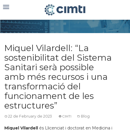
Toggle
navigation
Miquel Vilardell: “La
sostenibilitat del Sistema
Sanitari serà possible
amb més recursos i una
transformació del
funcionament de les
estructures”
22 de February de 2023
Blog
CIMTI
Miquel Vilardell
és Llicenciat i doctorat en Medicina i