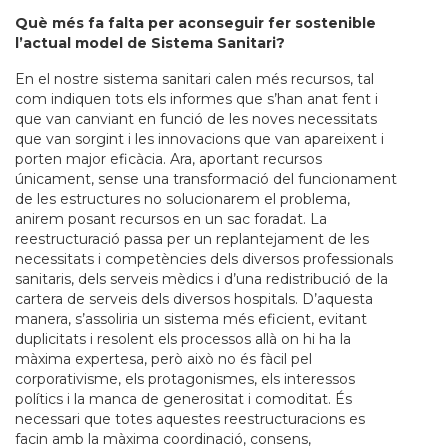
Què més fa falta per aconseguir fer sostenible
l’actual model de Sistema Sanitari?
En el nostre sistema sanitari calen més recursos, tal
com indiquen tots els informes que s’han anat fent i
que van canviant en funció de les noves necessitats
que van sorgint i les innovacions que van apareixent i
porten major eficàcia. Ara, aportant recursos
únicament, sense una transformació del funcionament
de les estructures no solucionarem el problema,
anirem posant recursos en un sac foradat. La
reestructuració passa per un replantejament de les
necessitats i competències dels diversos professionals
sanitaris, dels serveis mèdics i d’una redistribució de la
cartera de serveis dels diversos hospitals. D’aquesta
manera, s’assoliria un sistema més eficient, evitant
duplicitats i resolent els processos allà on hi ha la
màxima expertesa, però això no és fàcil pel
corporativisme, els protagonismes, els interessos
polítics i la manca de generositat i comoditat. És
necessari que totes aquestes reestructuracions es
facin amb la màxima coordinació, consens,