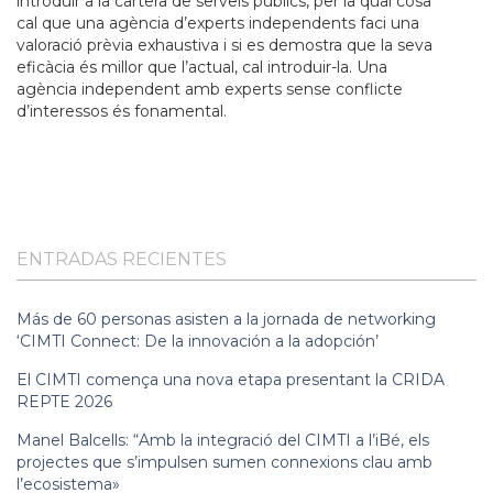
introduir a la cartera de serveis públics, per la qual cosa
cal que una agència d’experts independents faci una
valoració prèvia exhaustiva i si es demostra que la seva
eficàcia és millor que l’actual, cal introduir-la. Una
agència independent amb experts sense conflicte
d’interessos és fonamental.
ENTRADAS RECIENTES
Más de 60 personas asisten a la jornada de networking
‘CIMTI Connect: De la innovación a la adopción’
El CIMTI comença una nova etapa presentant la CRIDA
REPTE 2026
Manel Balcells: “Amb la integració del CIMTI a l’iBé, els
projectes que s’impulsen sumen connexions clau amb
l’ecosistema»