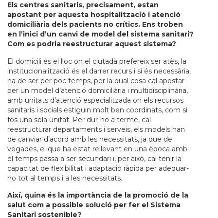
Els centres sanitaris, precisament, estan
apostant per aquesta hospitalització i atenció
domiciliària dels pacients no crítics. Ens troben
en l’inici d’un canvi de model del sistema sanitari?
Com es podria reestructurar aquest sistema?
El domicili és el lloc on el ciutadà prefereix ser atès, la
institucionalització és el darrer recurs i si és necessària,
ha de ser per poc temps, per la qual cosa cal apostar
per un model d’atenció domiciliària i multidisciplinària,
amb unitats d’atenció especialitzada on els recursos
sanitaris i socials estiguin molt ben coordinats, com si
fos una sola unitat. Per dur-ho a terme, cal
reestructurar departaments i serveis, els models han
de canviar d’acord amb les necessitats, ja que de
vegades, el que ha estat rellevant en una època amb
el temps passa a ser secundari i, per això, cal tenir la
capacitat de flexibilitat i adaptació ràpida per adequar-
ho tot al temps i a les necessitats.
Així, quina és la importància de la promoció de la
salut com a possible solució per fer el Sistema
Sanitari sostenible?