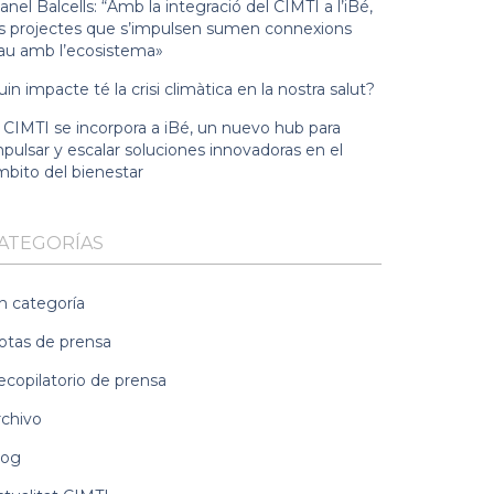
nel Balcells: “Amb la integració del CIMTI a l’iBé,
ls projectes que s’impulsen sumen connexions
lau amb l’ecosistema»
in impacte té la crisi climàtica en la nostra salut?
l CIMTI se incorpora a iBé, un nuevo hub para
pulsar y escalar soluciones innovadoras en el
mbito del bienestar
ATEGORÍAS
n categoría
otas de prensa
ecopilatorio de prensa
rchivo
log