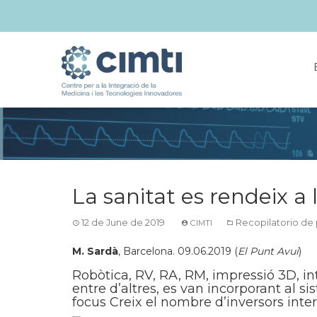
La sanitat es rendeix a 
12 de June de 2019
Recopilatorio de
CIMTI
M. Sardà
, Barcelona. 09.06.2019 (
El Punt Avui
)
Robòtica, RV, RA, RM, impressió 3D, inte
entre d’altres, es van incorporant al si
focus Creix el nombre d’inversors inter