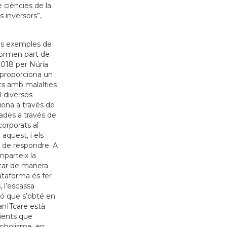
 ciències de la
s inversors”,
ls exemples de
formen part de
2018 per Núria
 proporciona un
ts amb malalties
l diversos
iona a través de
ades a través de
ncorporats al
aquest, i els
 de respondre. A
parteix la
ctar de manera
ataforma és fer
, l’escassa
ció que s’obté en
anITcare està
ients que
coholisme, en