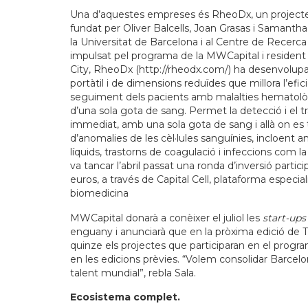
Una d’aquestes empreses és RheoDx, un projecte
fundat per Oliver Balcells, Joan Grasas i Samanth
la Universitat de Barcelona i al Centre de Recerc
impulsat pel programa de la MWCapital i resident
City, RheoDx (http://rheodx.com/) ha desenvolupa
portàtil i de dimensions reduïdes que millora l’efic
seguiment dels pacients amb malalties hematològ
d’una sola gota de sang. Permet la detecció i el 
immediat, amb una sola gota de sang i allà on es t
d’anomalies de les cèl·lules sanguínies, incloent 
líquids, trastorns de coagulació i infeccions com 
va tancar l’abril passat una ronda d’inversió parti
euros, a través de Capital Cell, plataforma especia
biomedicina
MWCapital donarà a conèixer el juliol les
start-ups
enguany i anunciarà que en la pròxima edició de T
quinze els projectes que participaran en el progr
en les edicions prèvies. “Volem consolidar Barce
talent mundial”, rebla Sala.
Ecosistema complet.