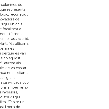
rcelonines és
que representa
lògic, reconegut
ovadors del
h
sigui un dels
t focalitzat a
lment té molt
l de l’associació.
rtí, “és altíssim,
ue ara es
 i perquè es van
es en aquest
”, afirma.Als
c, els va costar
inua necessitant,
ica– grans
En canvi, cada cop
cions arriben amb
 inversors,
e s’hi vulgui
ilita. “Tenim un
ust i hem de