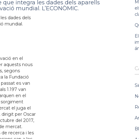
Ma
e
c
 les dades dels
ió mundial.
Qu
E
im
á
vació en el
per aquests nous
C
es, segons
ca la Fundació
 passat es van
Si
uals 1.197 van
arquen en el
N
el sorgiment
R
rcat el juga el
dirigit per Oscar
A
octubre del 2017,
 de mercat.
B
 de recerca i les