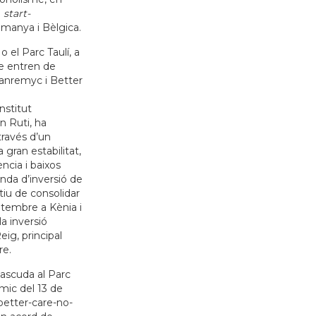
a
start-
emanya i Bèlgica.
 el Parc Taulí, a
e entren de
anremyc i Better
nstitut
n Ruti, ha
través d’un
 gran estabilitat,
ència i baixos
nda d’inversió de
tiu de consolidar
setembre a Kènia i
a inversió
Reig, principal
re.
nascuda al Parc
òmic del 13 de
better-care-no-