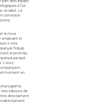
 part dels equips
lògiques a l’ús
 i la salut. La
im trimestre
ucions
uè la nova
ar endavant el
dues o tres
panyar l’equip
ueix el prototip,
companyia perquè
. L’
start-
l’acompanyem
en el moment en
 el programa
 tres edicions de
 tres directament
a indirectament