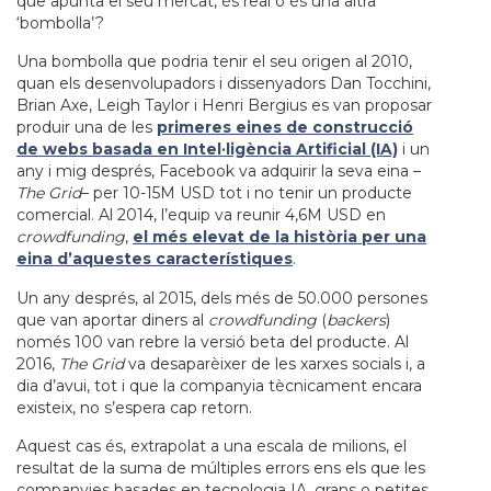
que apunta el seu mercat, és real o és una altra
‘bombolla’?
Una bombolla que podria tenir el seu origen al 2010,
quan els desenvolupadors i dissenyadors Dan Tocchini,
Brian Axe, Leigh Taylor i Henri Bergius es van proposar
produir una de les
primeres eines de construcció
de webs basada en Intel·ligència Artificial (IA)
i un
any i mig després, Facebook va adquirir la seva eina –
The Grid
– per 10-15M USD tot i no tenir un producte
comercial. Al 2014, l’equip va reunir 4,6M USD en
crowdfunding
,
el més elevat de la història per una
eina d’aquestes característiques
.
Un any després, al 2015, dels més de 50.000 persones
que van aportar diners al
crowdfunding
(
backers
)
només 100 van rebre la versió beta del producte. Al
2016,
The Grid
va desaparèixer de les xarxes socials i, a
dia d’avui, tot i que la companyia tècnicament encara
existeix, no s’espera cap retorn.
Aquest cas és, extrapolat a una escala de milions, el
resultat de la suma de múltiples errors ens els que les
companyies basades en tecnologia IA, grans o petites,