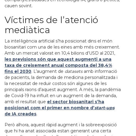
cauen sovint.
Víctimes de l’atenció
mediàtica
La intel·ligència artificial s’ha posicionat dins el món
biosanitari com una de les eines amb més creixement.
Amb un mercat valorat en 10,4 bilions d’USD al 2021,
les previsions són que aquest augmenti a una
taxa de creixement anual composta del 38,4%
fins el 2030
. L’augment de
datasets
amb informació
de pacients, la demanda de medicina personalitzada i
la necessitat de reduir costos són algunes de les
principals raons d’aquest augment. A més, la pandèmia
de Covid-19 ha influït en un augment de la demanda,
amb el resultat que
el sector biosanitari s’ha
posicionat com el primer en nombre d’
start-ups
de IA creades
.
Però alhora, aquest ràpid augment i la sobreexposició
que hi ha anat associada estan generant una certa