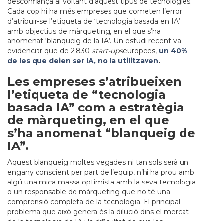
desconfiança al voltant d’aquest tipus de tecnologies.
Cada cop hi ha més empreses que cometen l’error
d’atribuir-se l’etiqueta de ‘tecnologia basada en IA’
amb objectius de màrqueting, en el que s’ha
anomenat ‘blanqueig de la IA’. Un estudi recent va
evidenciar que de 2.830
start-ups
europees,
un 40%
de les que deien ser IA, no la utilitzaven
.
Les empreses s’atribueixen
l’etiqueta de “tecnologia
basada IA” com a estratègia
de màrqueting, en el que
s’ha anomenat “blanqueig de
IA”.
Aquest blanqueig moltes vegades ni tan sols serà un
engany conscient per part de l’equip, n’hi ha prou amb
algú una mica massa optimista amb la seva tecnologia
o un responsable de màrqueting que no té una
comprensió completa de la tecnologia. El principal
problema que això genera és la dilució dins el mercat