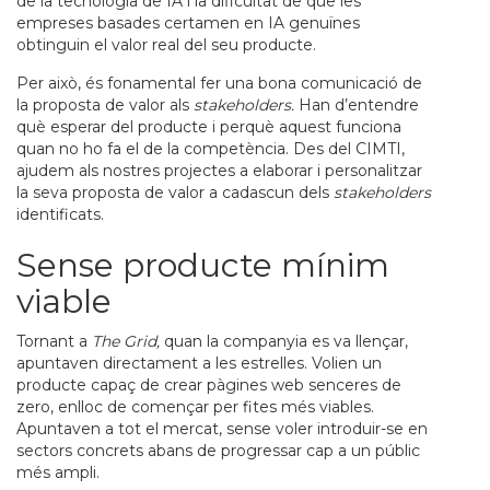
de la tecnologia de IA i la dificultat de que les
empreses basades certamen en IA genuïnes
obtinguin el valor real del seu producte.
Per això, és fonamental fer una bona comunicació de
la proposta de valor als
stakeholders.
Han d’entendre
què esperar del producte i perquè aquest funciona
quan no ho fa el de la competència. Des del CIMTI,
ajudem als nostres projectes a elaborar i personalitzar
la seva proposta de valor a cadascun dels
stakeholders
identificats.
Sense producte mínim
viable
Tornant a
The Grid,
quan la companyia es va llençar,
apuntaven directament a les estrelles. Volien un
producte capaç de crear pàgines web senceres de
zero, enlloc de començar per fites més viables.
Apuntaven a tot el mercat, sense voler introduir-se en
sectors concrets abans de progressar cap a un públic
més ampli.