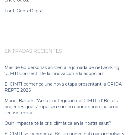
entre otros.
Font: GenteDigital
ENTRADAS RECIENTES
Más de 60 personas asisten a la jornada de networking
‘CIMTI Connect: De la innovación a la adopción’
El CIMTI comença una nova etapa presentant la CRIDA
REPTE 2026
Manel Balcells: “Amb la integració del CIMTI a l’iBé, els
projectes que s’impulsen sumen connexions clau amb
l’ecosistema»
Quin impacte té la crisi climàtica en la nostra salut?
El CIMTI se incorpora a iBé, un nuevo hub para impulsar y