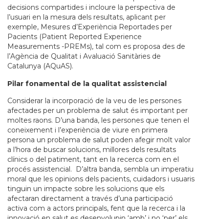
decisions compartides i incloure la perspectiva de
l’usuari en la mesura dels resultats, aplicant per
exemple, Mesures d’Experiència Reportades per
Pacients (Patient Reported Experience
Measurements -PREMs), tal com es proposa des de
l’Agència de Qualitat i Avaluació Sanitàries de
Catalunya (AQuAS).
Pilar fonamental de la qualitat assistencial
Considerar la incorporació de la veu de les persones
afectades per un problema de salut és important per
moltes raons. D’una banda, les persones que tenen el
coneixement i l’experiència de viure en primera
persona un problema de salut poden afegir molt valor
a l’hora de buscar solucions, millores dels resultats
clínics o del patiment, tant en la recerca com en el
procés assistencial. D’altra banda, sembla un imperatiu
moral que les opinions dels pacients, cuidadors i usuaris
tinguin un impacte sobre les solucions que els
afectaran directament a través d’una participació
activa com a actors principals, fent que la recerca i la
innovació en salut es desenvolupin ‘amb’ i no ‘per’ els