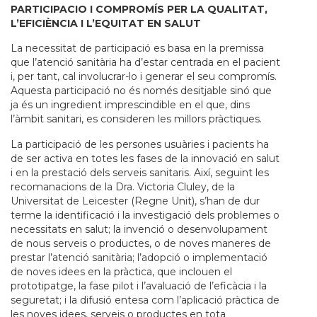
PARTICIPACIO I COMPROMÍS PER LA QUALITAT,
L’EFICIÈNCIA I L’EQUITAT EN SALUT
La necessitat de participació es basa en la premissa
que l’atenció sanitària ha d’estar centrada en el pacient
i, per tant, cal involucrar-lo i generar el seu compromís.
Aquesta participació no és només desitjable sinó que
ja és un ingredient imprescindible en el que, dins
l’àmbit sanitari, es consideren les millors pràctiques.
La participació de les persones usuàries i pacients ha
de ser activa en totes les fases de la innovació en salut
i en la prestació dels serveis sanitaris. Així, seguint les
recomanacions de la Dra. Victoria Cluley, de la
Universitat de Leicester (Regne Unit), s’han de dur
terme la identificació i la investigació dels problemes o
necessitats en salut; la invenció o desenvolupament
de nous serveis o productes, o de noves maneres de
prestar l’atenció sanitària; l’adopció o implementació
de noves idees en la pràctica, que inclouen el
prototipatge, la fase pilot i l’avaluació de l’eficàcia i la
seguretat; i la difusió entesa com l’aplicació pràctica de
les noves idees, serveis o productes en tota