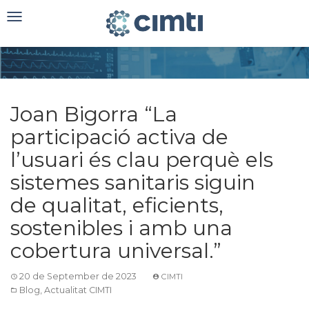
Toggle
navigation
Joan Bigorra “La
participació activa de
l’usuari és clau perquè els
sistemes sanitaris siguin
de qualitat, eficients,
sostenibles i amb una
cobertura universal.”
20 de September de 2023
CIMTI
Blog
,
Actualitat CIMTI