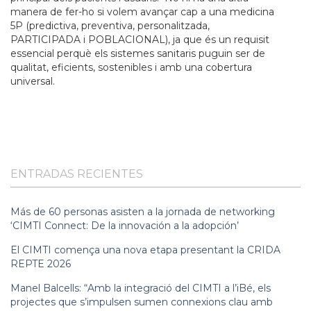
manera de fer-ho si volem avançar cap a una medicina
5P (predictiva, preventiva, personalitzada,
PARTICIPADA i POBLACIONAL), ja que és un requisit
essencial perquè els sistemes sanitaris puguin ser de
qualitat, eficients, sostenibles i amb una cobertura
universal.
ENTRADAS RECIENTES
Más de 60 personas asisten a la jornada de networking
‘CIMTI Connect: De la innovación a la adopción’
El CIMTI comença una nova etapa presentant la CRIDA
REPTE 2026
Manel Balcells: “Amb la integració del CIMTI a l’iBé, els
projectes que s’impulsen sumen connexions clau amb