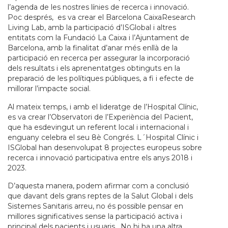
l’agenda de les nostres línies de recerca i innovació.
Poc després, es va crear el Barcelona CaixaResearch
Living Lab, amb la participació d’ISGlobal i altres
entitats com la Fundació La Caixa i l’Ajuntament de
Barcelona, amb la finalitat d’anar més enllà de la
participació en recerca per assegurar la incorporació
dels resultats i els aprenentatges obtinguts en la
preparació de les polítiques públiques, a fi i efecte de
millorar l’impacte social.
Al mateix temps, i amb el lideratge de l’Hospital Clínic,
es va crear l’Observatori de l’Experiència del Pacient,
que ha esdevingut un referent local i internacional i
enguany celebra el seu 8è Congrés. L´Hospital Clínic i
ISGlobal han desenvolupat 8 projectes europeus sobre
recerca i innovació participativa entre els anys 2018 i
2023.
D’aquesta manera, podem afirmar com a conclusió
que davant dels grans reptes de la Salut Global i dels
Sistemes Sanitaris arreu, no és possible pensar en
millores significatives sense la participació activa i
principal dels pacients i usuaris. No hi ha una altra