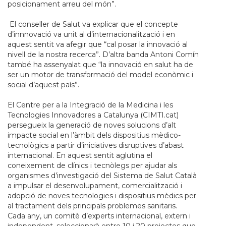
posicionament arreu del món”.
El conseller de Salut va explicar que el concepte
d’innnovació va unit al d’internacionalització i en
aquest sentit va afegir que
“cal posar la innovació al
nivell de la nostra recerca”.
D’altra banda Antoni Comín
també ha assenyalat que
“la innovació en salut ha de
ser un motor de transformació del model econòmic i
social d’aquest país”.
El Centre per a la Integració de la Medicina i les
Tecnologies Innovadores a Catalunya (CIMTI.cat)
persegueix la generació de noves solucions d’alt
impacte social en l’àmbit dels dispositius mèdico-
tecnològics a partir d’iniciatives disruptives d’abast
internacional. En aquest sentit aglutina el
coneixement de clínics i tecnòlegs per ajudar als
organismes d’investigació del Sistema de Salut Català
a impulsar el desenvolupament, comercialització i
adopció de noves tecnologies i dispositius mèdics per
al tractament dels principals problemes sanitaris.
Cada any, un comitè d’experts internacional, extern i