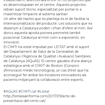
independent, seleccionarà entre 10 i 20 projectes que
es desenvoluparan en el centre. Aquests projectes
rebran suport tècnic especialitzat per portar-lo a
maximitzar l’impacte al sistema sanitari
Un altre del reptes que es planteja és el de facilitar la
internacionalització del producte. Les solucions que es
dissenyin a Catalunya poden i s’han d’oferir al món. Així
doncs aquesta aposta pionera permetrà també
posicionar Catalunya al món com a exponents en
innovació.
El CIMTI ha estat impulsat per LEITAT amb el suport
del Departament de Salut de la Generalitat de
Catalunya i l’Agència de Qualitat i Avaluació Sanitàries
de Catalunya (AQuAS). El centre gaudeix d’una aliança
estratègica amb el CIMIT de Boston (Consorci
d’innovació mèdic-tecnològica), un cas d’èxit que ha
aconseguit fer arribar les iniciatives innovadores als
pacients mitjançant la col·laboració entre experts.
#
AQuAS
#
CIMTI.cat
#
Leitat
http://terrassainforma.com/2017/09/acte-de-
presentacio-del-cimti-cat/