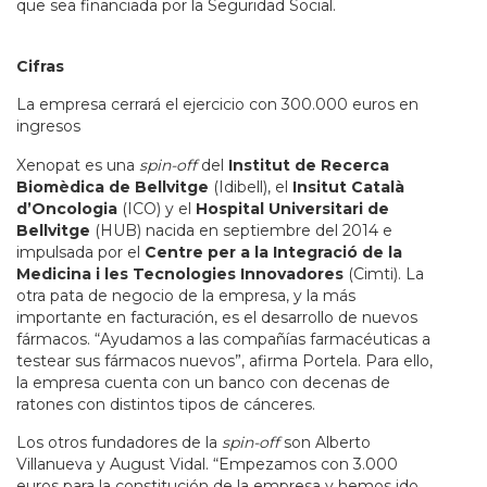
que sea financiada por la Seguridad Social.
Cifras
La empresa cerrará el ejercicio con 300.000 euros en
ingresos
Xenopat es una
spin-off
del
Institut de Recerca
Biomèdica de Bellvitge
(Idibell), el
Insitut Català
d’Oncologia
(ICO) y el
Hospital Universitari de
Bellvitge
(HUB) nacida en septiembre del 2014 e
impulsada por el
Centre per a la Integració de la
Medicina i les Tecnologies Innovadores
(Cimti). La
otra pata de negocio de la empresa, y la más
importante en facturación, es el desarrollo de nuevos
fármacos. “Ayudamos a las compañías farmacéuticas a
testear sus fármacos nuevos”, afirma Portela. Para ello,
la empresa cuenta con un banco con decenas de
ratones con distintos tipos de cánceres.
Los otros fundadores de la
spin-off
son Alberto
Villanueva y August Vidal. “Empezamos con 3.000
euros para la constitución de la empresa y hemos ido