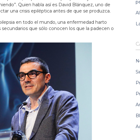
pe
miendo”. Quien habla así es David Blánquez, uno de
tar una crisis epiléptica antes de que se produzca.
Al
pilepsia en todo el mundo, una enfermedad harto
La
s secundarios que sólo conocen los que la padecen o
C
N
Si
P
P
A
B
A