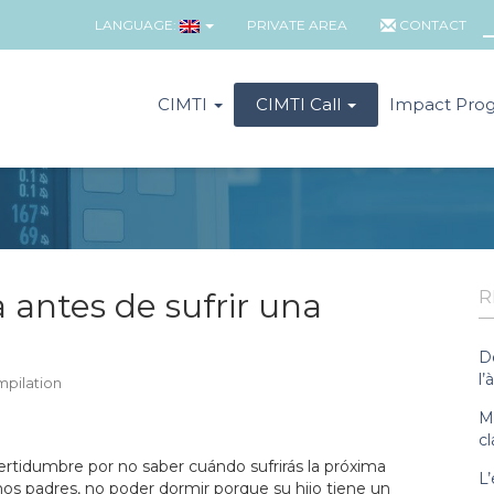
LANGUAGE:
PRIVATE AREA
CONTACT
CIMTI
CIMTI Call
Impact Pro
a antes de sufrir una
R
D
l’
mpilation
Ma
cl
rtidumbre por no saber cuándo sufrirás la próxima
L’
 unos padres, no poder dormir porque su hijo tiene un