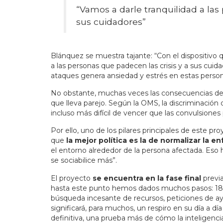
“Vamos a darle tranquilidad a las
sus cuidadores”
Blánquez se muestra tajante: “Con el dispositivo 
a las personas que padecen las crisis y a sus cui
ataques genera ansiedad y estrés en estas person
No obstante, muchas veces las consecuencias de e
que lleva parejo. Según la OMS, la discriminación
incluso más difícil de vencer que las convulsione
Por ello, uno de los pilares principales de este p
que
la mejor política es la de normalizar la 
el entorno alrededor de la persona afectada. Es
se sociabilice más”.
El proyecto
se encuentra en la fase final
previa
hasta este punto hemos dados muchos pasos: 18 
búsqueda incesante de recursos, peticiones de a
significará, para muchos, un respiro en su día a dí
definitiva, una prueba más de cómo la inteligencia 