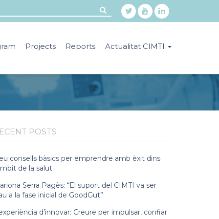
gram
Projects
Reports
Actualitat CIMTI
ECENT POSTS
eu consells bàsics per emprendre amb èxit dins
àmbit de la salut
riona Serra Pagès: “El suport del CIMTI va ser
au a la fase inicial de GoodGut”
experiència d’innovar: Creure per impulsar, confiar