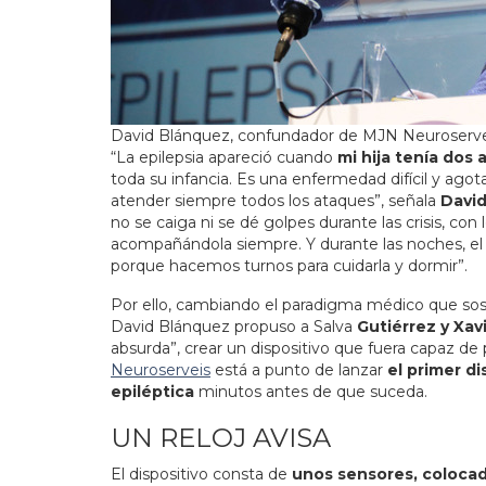
David Blánquez, confundador de MJN Neuroserve
“La epilepsia apareció cuando
mi hija tenía dos 
toda su infancia. Es una enfermedad difícil y agota
atender siempre todos los ataques”, señala
Davi
no se caiga ni se dé golpes durante las crisis, con
acompañándola siempre. Y durante las noches, el 
porque hacemos turnos para cuidarla y dormir”.
Por ello, cambiando el paradigma médico que sost
David Blánquez propuso a Salva
Gutiérrez y Xav
absurda”, crear un dispositivo que fuera capaz de 
Neuroserveis
está a punto de lanzar
el primer d
epiléptica
minutos antes de que suceda.
UN RELOJ AVISA
El dispositivo consta de
unos sensores, colocad