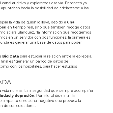
 canal auditivo y exploramos esa vía. Entonces ya
puntaban hacia la posibilidad de adelantarse a las
ejora la vida de quien lo lleva, debido a
una
bral
en tiempo real, sino que también recoge datos
omo aclara Blánquez, “la información que recogemos
amos en un servidor con dos funciones; la primera es
egunda es generar una base de datos para poder
de
Big Data
para estudiar la relación entre la epilepsia,
o final es “generar un banco de datos de
 como con los hospitales, para hacer estudios
ADA
 una vida normal. La inseguridad que siempre acompaña
iedad y depresión
. Por ello, al disminuir la
 el impacto emocional negativo que provoca la
n de sus cuidadores.