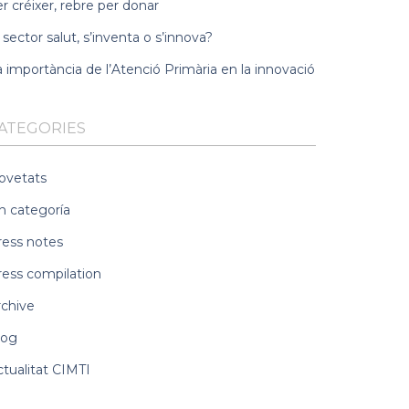
r créixer, rebre per donar
 sector salut, s’inventa o s’innova?
 importància de l’Atenció Primària en la innovació
ATEGORIES
ovetats
n categoría
ress notes
ress compilation
rchive
log
ctualitat CIMTI