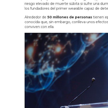
riesgo elevado de muerte súbita si sufre una dur
los fundadores del primer wearable capaz de detec
Alrededor de
50 millones de personas
tienen e
conocida que, sin embargo, conlleva unos efecto
conviven con ella.