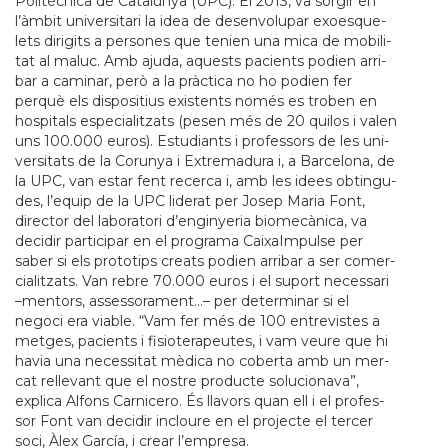
Politècnica de Cata­lu­nya (UPC). El 2013, va sor­gir en
l’àmbit uni­ver­si­tari la idea de desen­vo­lu­par exo­es­que­
lets diri­gits a per­so­nes que tenien una mica de mobi­li­
tat al maluc. Amb ajuda, aquests paci­ents podien arri­
bar a cami­nar, però a la pràctica no ho podien fer
perquè els dis­po­si­tius exis­tents només es tro­ben en
hos­pi­tals espe­ci­a­lit­zats (pesen més de 20 qui­los i valen
uns 100.000 euros). Estu­di­ants i pro­fes­sors de les uni­
ver­si­tats de la Coru­nya i Extre­ma­dura i, a Bar­ce­lona, de
la UPC, van estar fent recerca i, amb les idees obtin­gu­
des, l’equip de la UPC lide­rat per Josep Maria Font,
direc­tor del labo­ra­tori d’engi­nye­ria bio­mecànica, va
deci­dir par­ti­ci­par en el pro­grama Cai­xaIm­pulse per
saber si els pro­to­tips cre­ats podien arri­bar a ser comer­
ci­a­lit­zats. Van rebre 70.000 euros i el suport neces­sari
–men­tors, asses­so­ra­ment…– per deter­mi­nar si el
negoci era via­ble. “Vam fer més de 100 entre­vis­tes a
met­ges, paci­ents i fisi­o­te­ra­peu­tes, i vam veure que hi
havia una neces­si­tat mèdica no coberta amb un mer­
cat relle­vant que el nos­tre pro­ducte solu­ci­o­nava”,
explica Alfons Car­ni­cero. És lla­vors quan ell i el pro­fes­
sor Font van deci­dir incloure en el pro­jecte el ter­cer
soci, Àlex García, i crear l’empresa.