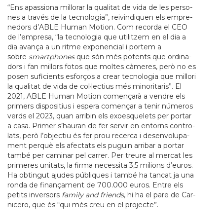
“Ens apas­si­ona millo­rar la qua­li­tat de vida de les per­so­
nes a través de la tec­no­lo­gia”, rei­vin­di­quen els empre­
ne­dors d’ABLE Human Motion. Com recorda el CEO
de l’empresa, “la tec­no­lo­gia que uti­lit­zem en el dia a
dia avança a un ritme expo­nen­cial i por­tem a
sobre
smartp­ho­nes
que són més potents que ordi­na­
dors i fan millors fotos que mol­tes càmeres, però no es
posen sufi­ci­ents esforços a crear tec­no­lo­gia que millori
la qua­li­tat de vida de col·lec­tius més mino­ri­ta­ris”. El
2021, ABLE Human Motion començarà a ven­dre els
pri­mers dis­po­si­tius i espera començar a tenir números
verds el 2023, quan arri­bin els exo­es­que­lets per por­tar
a casa. Pri­mer s’hau­ran de fer ser­vir en entorns con­tro­
lats, però l’objec­tiu és fer prou recerca i desen­vo­lu­pa­
ment perquè els afec­tats els puguin arri­bar a por­tar
també per cami­nar pel car­rer. Per treure al mer­cat les
pri­me­res uni­tats, la firma neces­sita 3,5 mili­ons d’euros.
Ha obtin­gut aju­des públi­ques i també ha tan­cat ja una
ronda de finançament de 700.000 euros. Entre els
petits inver­sors
family and fri­ends
, hi ha el pare de Car­
ni­cero, que és “qui més creu en el pro­jecte”.