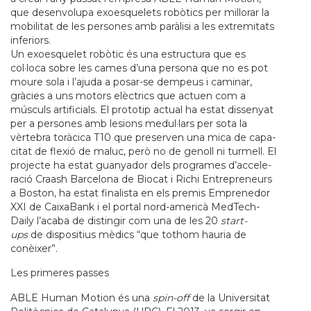
que desenvolupa exoesquelets robòtics per millorar la
mobilitat de les persones amb paràlisi a les extremitats
inferiors.
Un exo­es­que­let robòtic és una estruc­tura que es
col·loca sobre les cames d’una per­sona que no es pot
moure sola i l’ajuda a posar-se dem­peus i cami­nar,
gràcies a uns motors elèctrics que actuen com a
músculs arti­fi­ci­als. El pro­to­tip actual ha estat dis­se­nyat
per a per­so­nes amb lesi­ons medul·lars per sota la
vèrte­bra toràcica T10 que pre­ser­ven una mica de capa­
ci­tat de flexió de maluc, però no de genoll ni tur­mell. El
pro­jecte ha estat gua­nya­dor dels pro­gra­mes d’acce­le­
ració Cra­ash Bar­ce­lona de Bio­cat i Richi Entre­pre­neurs
a Bos­ton, ha estat fina­lista en els pre­mis Empre­ne­dor
XXI de Cai­xa­Bank i el por­tal nord-ame­ricà Med­Tech­
Daily l’acaba de dis­tin­gir com una de les 20
start-
ups
de dis­po­si­tius mèdics “que tot­hom hau­ria de
conèixer”.
Les pri­me­res pas­ses
ABLE Human Motion és una
spin-off
de la Uni­ver­si­tat