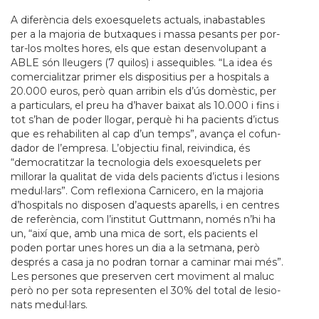
A diferència dels exo­es­que­lets actu­als, ina­bas­ta­bles
per a la majo­ria de but­xa­ques i massa pesants per por­
tar-los mol­tes hores, els que estan desen­vo­lu­pant a
ABLE són lleu­gers (7 qui­los) i asse­qui­bles. “La idea és
comer­ci­a­lit­zar pri­mer els dis­po­si­tius per a hos­pi­tals a
20.000 euros, però quan arri­bin els d’ús domèstic, per
a par­ti­cu­lars, el preu ha d’haver bai­xat als 10.000 i fins i
tot s’han de poder llo­gar, perquè hi ha paci­ents d’ictus
que es reha­bi­li­ten al cap d’un temps”, avança el cofun­
da­dor de l’empresa. L’objec­tiu final, rei­vin­dica, és
“demo­cra­tit­zar la tec­no­lo­gia dels exo­es­que­lets per
millo­rar la qua­li­tat de vida dels paci­ents d’ictus i lesi­ons
medul·lars”. Com refle­xi­ona Car­ni­cero, en la majo­ria
d’hos­pi­tals no dis­po­sen d’aquests apa­rells, i en cen­tres
de referència, com l’ins­ti­tut Gutt­mann, només n’hi ha
un, “així que, amb una mica de sort, els paci­ents el
poden por­tar unes hores un dia a la set­mana, però
després a casa ja no podran tor­nar a cami­nar mai més”.
Les per­so­nes que pre­ser­ven cert movi­ment al maluc
però no per sota repre­sen­ten el 30% del total de lesi­o­
nats medul·lars.