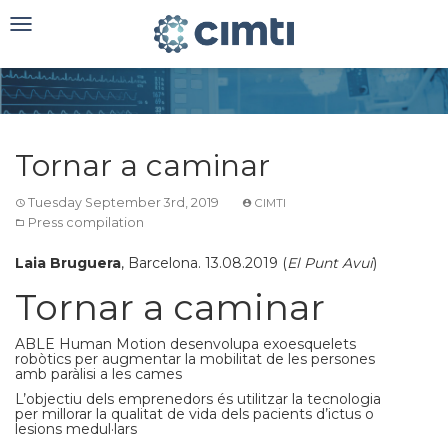
Toggle
navigation
Tornar a caminar
Tuesday September 3rd, 2019
CIMTI
Press compilation
Laia Bruguera
, Barcelona. 13.08.2019 (
El Punt Avui
)
Tornar a caminar
ABLE Human Motion desenvolupa exoesquelets
robòtics per augmentar la mobilitat de les persones
amb paràlisi a les cames
L’objectiu dels emprenedors és utilitzar la tecnologia
per millorar la qualitat de vida dels pacients d’ictus o
lesions medul·lars