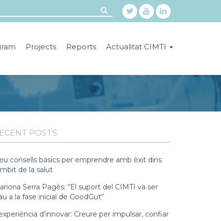
gram
Projects
Reports
Actualitat CIMTI
ECENT POSTS
eu consells bàsics per emprendre amb èxit dins
àmbit de la salut
riona Serra Pagès: “El suport del CIMTI va ser
au a la fase inicial de GoodGut”
experiència d’innovar: Creure per impulsar, confiar