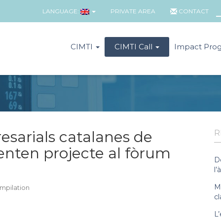
LANGUAGE:
PRIVATE AREA
CONTACT
CIMTI
CIMTI Call
Impact Pro
esarials catalanes de
R
senten projecte al fòrum
D
l’
Ma
mpilation
cl
L’