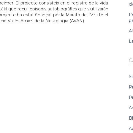
imer. El projecte consisteix en el registre de la vida
cl
il que recull episodis autobiogràfics que s’utilizaràn
L’
ojecte ha estat finançat per la Marató de TV3 i té el
pe
iació Vallès Amics de la Neurologia (AVAN).
Al
La
C
Si
P
P
A
B
A