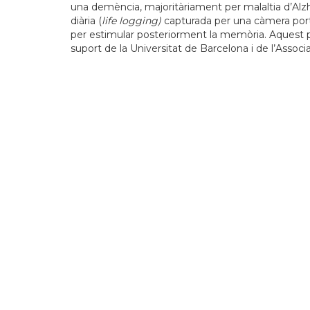
una demència, majoritàriament per malaltia d’Alzhe
diària (
life logging)
capturada per una càmera portàt
per estimular posteriorment la memòria. Aquest pr
suport de la Universitat de Barcelona i de l’Assoc