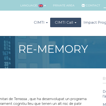
LANGUAGE:
PRIVATE AREA
CONTACT
CIMTI
CIMTI Call
Impact Pro
RE-MEMORY
R
D
l’
Sanitari de Terrassa , que ha desenvolupat un programa
ment cognitiu lleu que tenen un alt risc de patir
Ma