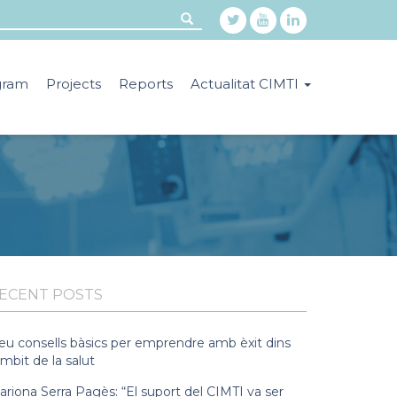
gram
Projects
Reports
Actualitat CIMTI
ECENT POSTS
eu consells bàsics per emprendre amb èxit dins
àmbit de la salut
riona Serra Pagès: “El suport del CIMTI va ser