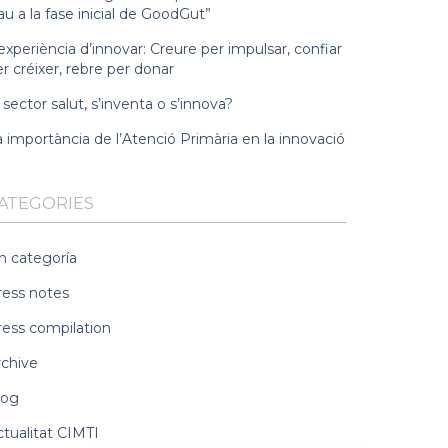
au a la fase inicial de GoodGut”
experiència d’innovar: Creure per impulsar, confiar
r créixer, rebre per donar
 sector salut, s’inventa o s’innova?
 importància de l’Atenció Primària en la innovació
ATEGORIES
n categoría
ress notes
ress compilation
rchive
log
ctualitat CIMTI