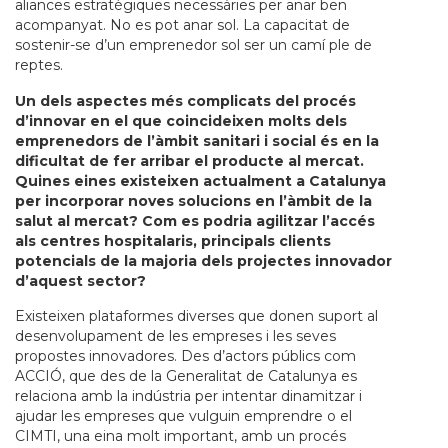
aliances estratègiques necessàries per anar ben
acompanyat. No es pot anar sol. La capacitat de
sostenir-se d’un emprenedor sol ser un camí ple de
reptes.
Un dels aspectes més complicats del procés
d’innovar en el que coincideixen molts dels
emprenedors de l’àmbit sanitari i social és en la
dificultat de fer arribar el producte al mercat.
Quines eines existeixen actualment a Catalunya
per incorporar noves solucions en l’àmbit de la
salut al mercat? Com es podria agilitzar l’accés
als centres hospitalaris, principals clients
potencials de la majoria dels projectes innovador
d’aquest sector?
Existeixen plataformes diverses que donen suport al
desenvolupament de les empreses i les seves
propostes innovadores. Des d’actors públics com
ACCIÓ, que des de la Generalitat de Catalunya es
relaciona amb la indústria per intentar dinamitzar i
ajudar les empreses que vulguin emprendre o el
CIMTI, una eina molt important, amb un procés