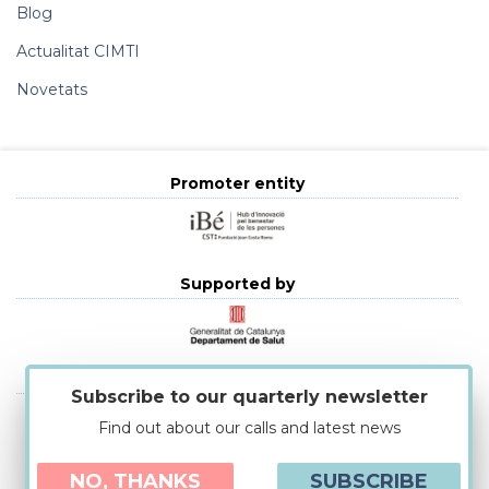
Blog
Actualitat CIMTI
Novetats
Promoter entity
Supported by
Strategic alliances
Subscribe to our quarterly newsletter
Find out about our calls and latest news
NO, THANKS
SUBSCRIBE
Cookies Policy
|
Legal advise
|
Protecció de dades