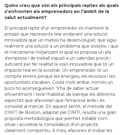
Quins creu que són els principals reptes als quals
s’enfronten els emprenedors en l’àmbit de la
salut actualment?
El principal repte d’un emprenedor és mantenir la
pressió que representa tirar endavant una solució
innovadora que un mateix ha desenvolupat, que sigui
realment una solució a un problema que existeix, i que
el mecanisme mitjançant el qual es proposa un pla
d’empresa i de treball s’ajusti a un calendari precís i
suficient per fer realitat la visió innovadora que té un
impacte real en la societat. Un emprenedor té un
compte enrere perquè les energies, els recursos i les
oportunitats s’acaben. Costa molt arribar, només un
pocs ho aconsegueixen. S’ha de saber actuar
eficientment i tenir l’habilitat de barrejar els diferents
aspectes que afavoriran que l’empresa arribi i es
consolidi al mercat. En aquest sentit, el mètode del
CIMIT de Boston, adaptat pel CIMTI, resulta una gran
proposta metodològica que permet establir com
situar i accelerar la consolidació d’un projecte
clarament competitiu. A més, afavoreix el trobar les