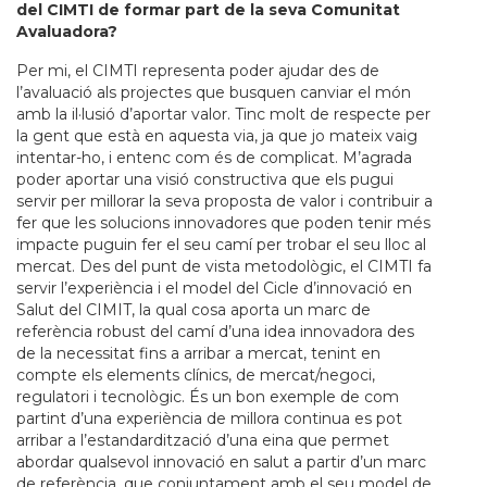
del CIMTI de formar part de la seva Comunitat
Avaluadora?
Per mi, el CIMTI representa poder ajudar des de
l’avaluació als projectes que busquen canviar el món
amb la il·lusió d’aportar valor. Tinc molt de respecte per
la gent que està en aquesta via, ja que jo mateix vaig
intentar-ho, i entenc com és de complicat. M’agrada
poder aportar una visió constructiva que els pugui
servir per millorar la seva proposta de valor i contribuir a
fer que les solucions innovadores que poden tenir més
impacte puguin fer el seu camí per trobar el seu lloc al
mercat. Des del punt de vista metodològic, el CIMTI fa
servir l’experiència i el model del Cicle d’innovació en
Salut del CIMIT, la qual cosa aporta un marc de
referència robust del camí d’una idea innovadora des
de la necessitat fins a arribar a mercat, tenint en
compte els elements clínics, de mercat/negoci,
regulatori i tecnològic. És un bon exemple de com
partint d’una experiència de millora continua es pot
arribar a l’estandardització d’una eina que permet
abordar qualsevol innovació en salut a partir d’un marc
de referència, que conjuntament amb el seu model de