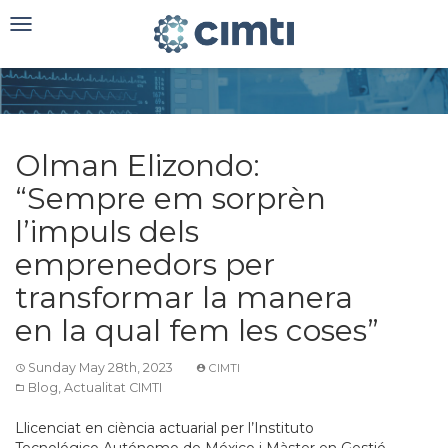
Toggle
navigation
Olman Elizondo:
“Sempre em sorprèn
l’impuls dels
emprenedors per
transformar la manera
en la qual fem les coses”
Sunday May 28th, 2023
CIMTI
Blog
,
Actualitat CIMTI
Llicenciat en ciència actuarial per l’Instituto