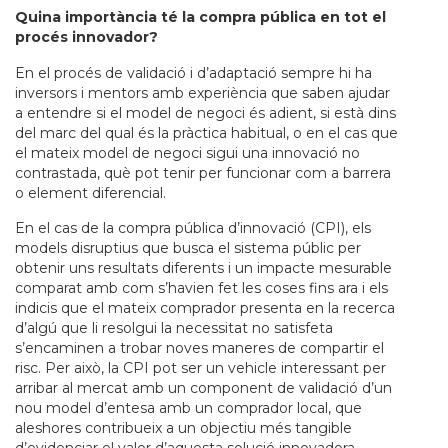
Quina importància té la compra pública en tot el
procés innovador?
En el procés de validació i d’adaptació sempre hi ha
inversors i mentors amb experiència que saben ajudar
a entendre si el model de negoci és adient, si està dins
del marc del qual és la pràctica habitual, o en el cas que
el mateix model de negoci sigui una innovació no
contrastada, què pot tenir per funcionar com a barrera
o element diferencial.
En el cas de la compra pública d’innovació (CPI), els
models disruptius que busca el sistema públic per
obtenir uns resultats diferents i un impacte mesurable
comparat amb com s’havien fet les coses fins ara i els
indicis que el mateix comprador presenta en la recerca
d’algú que li resolgui la necessitat no satisfeta
s’encaminen a trobar noves maneres de compartir el
risc. Per això, la CPI pot ser un vehicle interessant per
arribar al mercat amb un component de validació d’un
nou model d’entesa amb un comprador local, que
aleshores contribueix a un objectiu més tangible