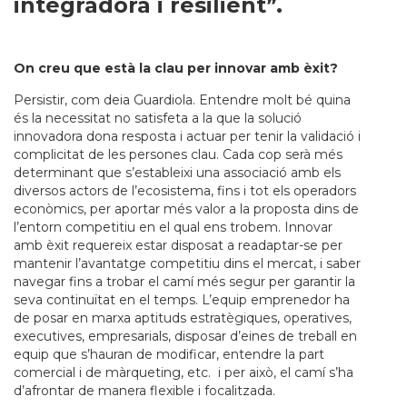
integradora i resilient”.
On creu que està la clau per innovar amb èxit?
Persistir, com deia Guardiola. Entendre molt bé quina
és la necessitat no satisfeta a la que la solució
innovadora dona resposta i actuar per tenir la validació i
complicitat de les persones clau. Cada cop serà més
determinant que s’estableixi una associació amb els
diversos actors de l’ecosistema, fins i tot els operadors
econòmics, per aportar més valor a la proposta dins de
l’entorn competitiu en el qual ens trobem. Innovar
amb èxit requereix estar disposat a readaptar-se per
mantenir l’avantatge competitiu dins el mercat, i saber
navegar fins a trobar el camí més segur per garantir la
seva continuïtat en el temps. L’equip emprenedor ha
de posar en marxa aptituds estratègiques, operatives,
executives, empresarials, disposar d’eines de treball en
equip que s’hauran de modificar, entendre la part
comercial i de màrqueting, etc. i per això, el camí s’ha
d’afrontar de manera flexible i focalitzada.