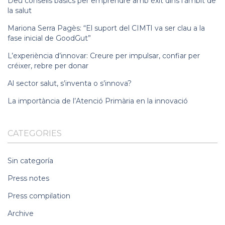
Deu consells bàsics per emprendre amb èxit dins l’àmbit de
la salut
Mariona Serra Pagès: “El suport del CIMTI va ser clau a la
fase inicial de GoodGut”
L’experiència d’innovar: Creure per impulsar, confiar per
créixer, rebre per donar
Al sector salut, s’inventa o s’innova?
La importància de l’Atenció Primària en la innovació
CATEGORIES
Sin categoría
Press notes
Press compilation
Archive