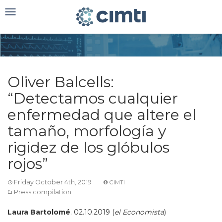
Toggle
navigation
Oliver Balcells:
“Detectamos cualquier
enfermedad que altere el
tamaño, morfología y
rigidez de los glóbulos
rojos”
Friday October 4th, 2019
CIMTI
Press compilation
Laura Bartolomé
. 02.10.2019 (
el Economista
)