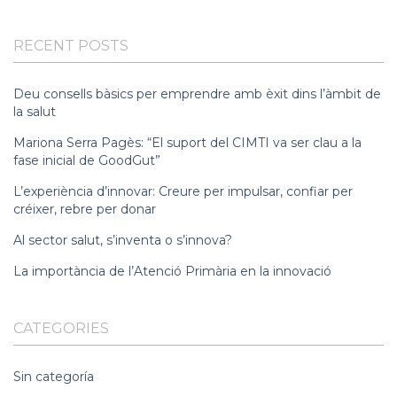
RECENT POSTS
Deu consells bàsics per emprendre amb èxit dins l’àmbit de
la salut
Mariona Serra Pagès: “El suport del CIMTI va ser clau a la
fase inicial de GoodGut”
L’experiència d’innovar: Creure per impulsar, confiar per
créixer, rebre per donar
Al sector salut, s’inventa o s’innova?
La importància de l’Atenció Primària en la innovació
CATEGORIES
Sin categoría