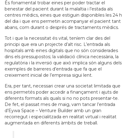
És fonamental trobar eines per poder tractar el
benestar del pacient durant la malaltia i l’estada als
centres mèdics, eines que estiguin disponibles les 24 h
del dia i que ens permetin acompanyar el pacient tant
abans, com durant o després de tractaments mèdics.
Tot i que la necessitat és vital, teníem clar des del
principi que era un projecte d’alt risc. L’entrada als
hospitals amb eines digitals que no són considerades
dins els pressupostos; la validació clínica necessària, la
regulatòria i la inversió que això implica són alguns dels
exemples de barreres d’entrada que fa que el
creixement inicial de l’empresa sigui lent.
Era, per tant, necessari crear una societat limitada que
ens permetés poder accedir a finançament i ajuts de
diferents formats als quals si no no pots presentar-te.
De fet, el passat mes de maig, vam tancar l’entrada
d’Eywa Space – Venture Builder amb un gran
recorregut i especialitzada en realitat virtual i realitat
augmentada en diferents àmbits de treball.