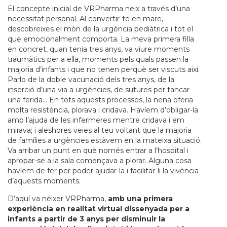
El concepte inicial de VRPharma neix a través d’una
necessitat personal. Al convertir-te en mare,
descobreixes el món de la urgència pediàtrica i tot el
que emocionalment comporta. La meva primera filla
en concret, quan tenia tres anys, va viure moments
traumàtics per a ella, moments pels quals passen la
majoria d’infants i que no tenen perquè ser viscuts així.
Parlo de la doble vacunació dels tres anys, de la
inserció d’una via a urgències, de sutures per tancar
una ferida… En tots aquests processos, la nena oferia
molta resistència, plorava i cridava. Havíem d’obligar-la
amb l’ajuda de les infermeres mentre cridava i em
mirava; i aleshores veies al teu voltant que la majoria
de famílies a urgències estàvem en la mateixa situació.
Va arribar un punt en què només entrar a l’hospital i
apropar-se a la sala començava a plorar. Alguna cosa
havíem de fer per poder ajudar-la i facilitar-li la vivència
d’aquests moments.
D’aquí va néixer VRPharma,
amb una primera
experiència en realitat virtual dissenyada per a
infants a partir de 3 anys per disminuir la