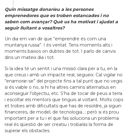
Quin missatge donaríeu a les persones
emprenedores que es troben estancades i no
saben com avançar? Què us ha motivat i ajudat a
seguir lluitant a vosaltres?
Un dia em van dir que “emprendre és com una
muntanya russa”. I és veritat. Tens moments alts i
moments baixos on dubtes de tot. I parlo de canvis
dins un mateix dia i tot.
Si la idea té un sentit i una missió clara per a tu, en la
que creus i amb un impacte real, segueix. Cal vigilar no
“enamorar-se” del projecte fins a tal punt que no vegis
si és viable o no, si hi ha altres camins alternatius en
aconseguir l’objectiu, etc. S’ha de tocar de peus a terra
i escoltar els mentors que tinguis al voltant. Molts cops
et trobes amb dificultats que has de resoldre, ja siguin
financeres, de model, de tecnologia…; però si és prou
important per a tu i el que fas soluciona un problema
real és qüestió de ser creatiu i trobaràs la forma de
superar els obstacles.