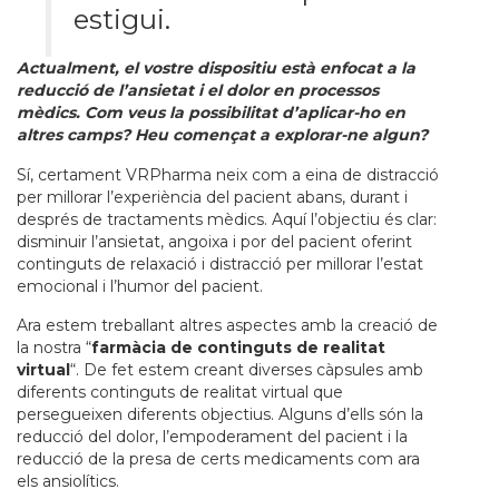
estigui.
Actualment, el vostre dispositiu està enfocat a la
reducció de l’ansietat i el dolor en processos
mèdics. Com veus la possibilitat d’aplicar-ho en
altres camps? Heu començat a explorar-ne algun?
Sí, certament VRPharma neix com a eina de distracció
per millorar l’experiència del pacient abans, durant i
després de tractaments mèdics. Aquí l’objectiu és clar:
disminuir l’ansietat, angoixa i por del pacient oferint
continguts de relaxació i distracció per millorar l’estat
emocional i l’humor del pacient.
Ara estem treballant altres aspectes amb la creació de
la nostra “
farmàcia de continguts de realitat
virtual
“. De fet estem creant diverses càpsules amb
diferents continguts de realitat virtual que
persegueixen diferents objectius. Alguns d’ells són la
reducció del dolor, l’empoderament del pacient i la
reducció de la presa de certs medicaments com ara
els ansiolítics.