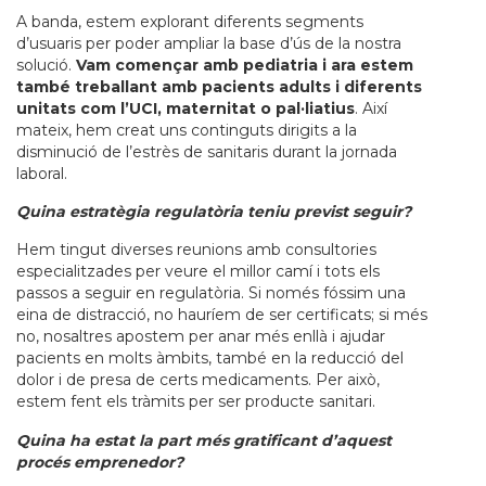
A banda, estem explorant diferents segments
d’usuaris per poder ampliar la base d’ús de la nostra
solució.
Vam començar amb pediatria i ara estem
també treballant amb pacients adults i diferents
unitats com l’UCI, maternitat o pal·liatius
. Així
mateix, hem creat uns continguts dirigits a la
disminució de l’estrès de sanitaris durant la jornada
laboral.
Quina estratègia regulatòria teniu previst seguir?
Hem tingut diverses reunions amb consultories
especialitzades per veure el millor camí i tots els
passos a seguir en regulatòria. Si només fóssim una
eina de distracció, no hauríem de ser certificats; si més
no, nosaltres apostem per anar més enllà i ajudar
pacients en molts àmbits, també en la reducció del
dolor i de presa de certs medicaments. Per això,
estem fent els tràmits per ser producte sanitari.
Quina ha estat la part més gratificant d’aquest
procés emprenedor?