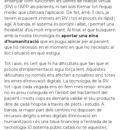
ensenyar com funcionen les ulleres de realitat virtual
(RV) o l’APP als pacients, ni tan sols formar tot l’equip
mèdic que utilitzarà l’aplicació. De fet, amb 3 clics, ja
tenim el pacient immers en RV i tot el procés és ràpid i
àgil. A banda, el sistema és portàtil i aïllat, i permet una
flexibilitat d’ús molt important. Al final, el que busquem
amb la nostra tecnologia és
aportar una eina
d’humanització
que es pugui aplicar per al pacient
que ho necessiti en el moment en què ho necessiti, al
lloc i situació en què estigui.
Tot i això, és cert que hi ha dificultats que fan que el
procés d’implementació sigui força lent. Aquestes
dificultats no només ens afecten a nosaltres sinó totes
les eines d’innovació digitals. La tecnologia de la RV -
tot i que cada vegada ens en fem més ressò- encara
no és prou coneguda en l’àmbit del tractament del
pacient i molts cops es demana validar el teu producte
dins de cada hospital a través de pilots i estudis. A
banda, la major part dels centres no disposen de
recursos dirigits a eines digitals d’innovació en
humanització i és una trava financera a l’entrada de la
tecnologia. El sistema públic català no té aquestes