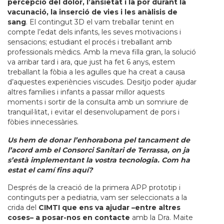
percepció del dolor, l’ansietat i la por durant la
vacunació, la inserció de vies i les anàlisis de
sang
. El contingut 3D el vam treballar tenint en
compte l’edat dels infants, les seves motivacions i
sensacions; estudiant el procés i treballant amb
professionals mèdics. Amb la meva filla gran, la solució
va arribar tard i ara, que just ha fet 6 anys, estem
treballant la fòbia a les agulles que ha creat a causa
d’aquestes experiències viscudes. Desitjo poder ajudar
altres famílies i infants a passar millor aquests
moments i sortir de la consulta amb un somriure de
tranquil·litat, i evitar el desenvolupament de pors i
fòbies innecessàries.
Us hem de donar l’enhorabona pel tancament de
l’acord amb el Consorci Sanitari de Terrassa, on ja
s’està implementant la vostra tecnologia. Com ha
estat el camí fins aquí?
Després de la creació de la primera APP prototip i
continguts per a pediatria, vam ser seleccionats a la
crida del
CIMTI que ens va ajudar –entre altres
coses– a posar-nos en contacte
amb la Dra. Maite