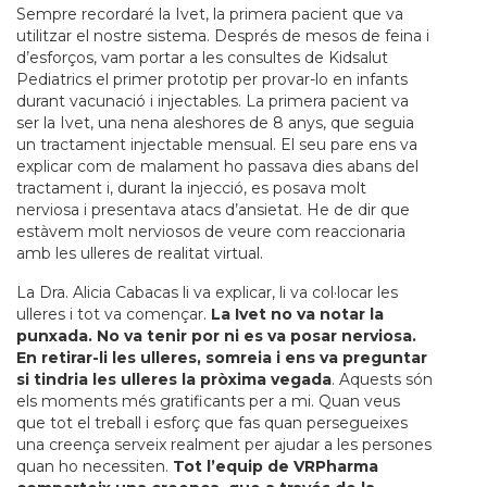
Sempre recordaré la Ivet, la primera pacient que va
utilitzar el nostre sistema. Després de mesos de feina i
d’esforços, vam portar a les consultes de Kidsalut
Pediatrics el primer prototip per provar-lo en infants
durant vacunació i injectables. La primera pacient va
ser la Ivet, una nena aleshores de 8 anys, que seguia
un tractament injectable mensual. El seu pare ens va
explicar com de malament ho passava dies abans del
tractament i, durant la injecció, es posava molt
nerviosa i presentava atacs d’ansietat. He de dir que
estàvem molt nerviosos de veure com reaccionaria
amb les ulleres de realitat virtual.
La Dra. Alicia Cabacas li va explicar, li va col·locar les
ulleres i tot va començar.
La Ivet no va notar la
punxada. No va tenir por ni es va posar nerviosa.
En retirar-li les ulleres, somreia i ens va preguntar
si tindria les ulleres la pròxima vegada
. Aquests són
els moments més gratificants per a mi. Quan veus
que tot el treball i esforç que fas quan persegueixes
una creença serveix realment per ajudar a les persones
quan ho necessiten.
Tot l’equip de VRPharma