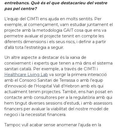
entrebancs. Què és el que destacaríeu del vostre
pas pel centre?
L’equip del CIMTI ens ajuda en molts sentits. Per
exemple, al començament, vam estudiar juntament el
projecte amb la metodologia GAIT cosa que ens va
permetre avaluar el projecte tenint en compte les
diferents dimensions i els seus riscs, i definir a partir
d’allà tota l’estratègia a seguir.
Un altre aspecte a destacar és la xarxa de
coneixement i experts que tenen a mà dins el sistema
sanitari català. Per exemple, a través de CIMTI i
Healthcare Living Lab
va sorgir la primera interacció
amb el Consorci Sanitari de Terrassa o amb l’equip
d’innovació de l’Hospital Vall d’Hebron amb els qui
actualment tenim projectes. També, ens han posat en
contacte amb consultores per a la regulatòria amb qui
hem tingut diverses sessions d’estudi, i amb assessors
financers per avaluar la viabilitat del nostre model de
negoci i la necessitat financera.
Tampoc vull acabar sense anomenar l’ajuda en la