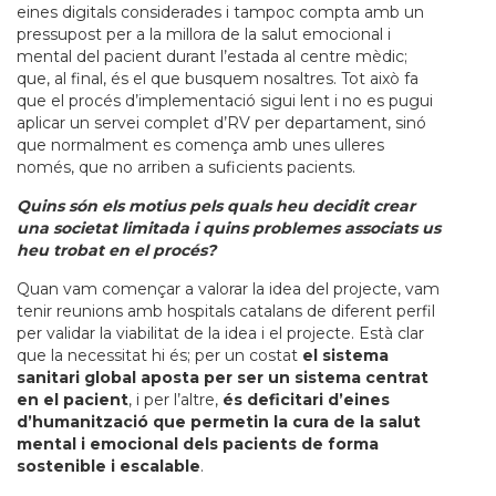
eines digitals considerades i tampoc compta amb un
pressupost per a la millora de la salut emocional i
mental del pacient durant l’estada al centre mèdic;
que, al final, és el que busquem nosaltres. Tot això fa
que el procés d’implementació sigui lent i no es pugui
aplicar un servei complet d’RV per departament, sinó
que normalment es comença amb unes ulleres
només, que no arriben a suficients pacients.
Quins són els motius pels quals heu decidit crear
una societat limitada i quins problemes associats us
heu trobat en el procés?
Quan vam començar a valorar la idea del projecte, vam
tenir reunions amb hospitals catalans de diferent perfil
per validar la viabilitat de la idea i el projecte. Està clar
que la necessitat hi és; per un costat
el sistema
sanitari global aposta per ser un sistema centrat
en el pacient
, i per l’altre,
és deficitari d’eines
d’humanització que permetin la cura de la salut
mental i emocional dels pacients de forma
sostenible i escalable
.