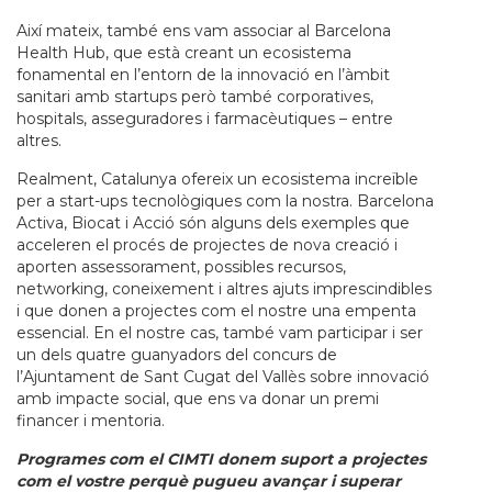
Així mateix, també ens vam associar al Barcelona
Health Hub, que està creant un ecosistema
fonamental en l’entorn de la innovació en l’àmbit
sanitari amb startups però també corporatives,
hospitals, asseguradores i farmacèutiques – entre
altres.
Realment, Catalunya ofereix un ecosistema increïble
per a start-ups tecnològiques com la nostra. Barcelona
Activa, Biocat i Acció són alguns dels exemples que
acceleren el procés de projectes de nova creació i
aporten assessorament, possibles recursos,
networking, coneixement i altres ajuts imprescindibles
i que donen a projectes com el nostre una empenta
essencial. En el nostre cas, també vam participar i ser
un dels quatre guanyadors del concurs de
l’Ajuntament de Sant Cugat del Vallès sobre innovació
amb impacte social, que ens va donar un premi
financer i mentoria.
Programes com el CIMTI donem suport a projectes
com el vostre perquè pugueu avançar i superar