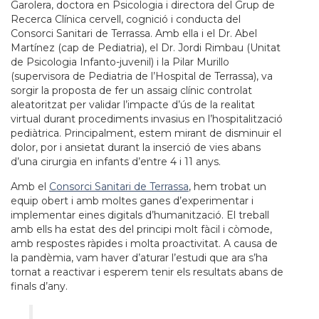
Garolera, doctora en Psicologia i directora del Grup de
Recerca Clínica cervell, cognició i conducta del
Consorci Sanitari de Terrassa. Amb ella i el Dr. Abel
Martínez (cap de Pediatria), el Dr. Jordi Rimbau (Unitat
de Psicologia Infanto-juvenil) i la Pilar Murillo
(supervisora de Pediatria de l’Hospital de Terrassa), va
sorgir la proposta de fer un assaig clínic controlat
aleatoritzat per validar l’impacte d’ús de la realitat
virtual durant procediments invasius en l’hospitalització
pediàtrica. Principalment, estem mirant de disminuir el
dolor, por i ansietat durant la inserció de vies abans
d’una cirurgia en infants d’entre 4 i 11 anys.
Amb el
Consorci Sanitari de Terrassa
, hem trobat un
equip obert i amb moltes ganes d’experimentar i
implementar eines digitals d’humanització. El treball
amb ells ha estat des del principi molt fàcil i còmode,
amb respostes ràpides i molta proactivitat. A causa de
la pandèmia, vam haver d’aturar l’estudi que ara s’ha
tornat a reactivar i esperem tenir els resultats abans de
finals d’any.