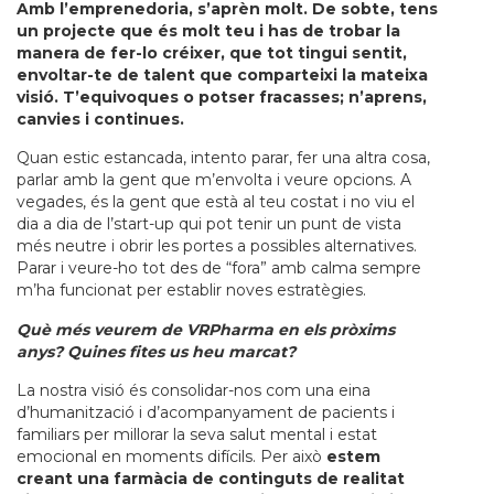
Amb l’emprenedoria, s’aprèn molt. De sobte, tens
un projecte que és molt teu i has de trobar la
manera de fer-lo créixer, que tot tingui sentit,
envoltar-te de talent que comparteixi la mateixa
visió. T’equivoques o potser fracasses; n’aprens,
canvies i continues.
Quan estic estancada, intento parar, fer una altra cosa,
parlar amb la gent que m’envolta i veure opcions. A
vegades, és la gent que està al teu costat i no viu el
dia a dia de l’start-up qui pot tenir un punt de vista
més neutre i obrir les portes a possibles alternatives.
Parar i veure-ho tot des de “fora” amb calma sempre
m’ha funcionat per establir noves estratègies.
Què més veurem de VRPharma en els pròxims
anys? Quines fites us heu marcat?
La nostra visió és consolidar-nos com una eina
d’humanització i d’acompanyament de pacients i
familiars per millorar la seva salut mental i estat
emocional en moments difícils. Per això
estem
creant una farmàcia de continguts de realitat