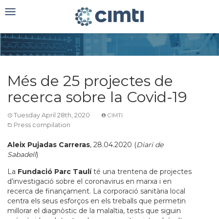
Toggle
navigation
Més de 25 projectes de
recerca sobre la Covid-19
Tuesday April 28th, 2020
CIMTI
Press compilation
Aleix Pujadas Carreras
, 28.04.2020 (
Diari de
Sabadell
)
La
Fundació Parc Taulí
té una trentena de projectes
d’investigació sobre el coronavirus en marxa i en
recerca de finançament. La corporació sanitària local
centra els seus esforços en els treballs que permetin
millorar el diagnòstic de la malaltia, tests que siguin