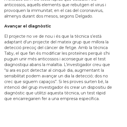
anticossos, aquells elements que rebutgen el virus i
provoquen la immunitat; en el cas del coronavirus,
almenys durant dos mesos, segons Delgado.
Avançar el diagnòstic
El projecte no ve de nou i és que la tècnica s’està
adaptant d’un projecte del mateix grup que millora la
detecció precoç del càncer de fetge. Amb la tècnica
Taby, el que fan és modificar les proteïnes perquè s’hi
puguin unir més anticossos i aconseguir que el test
diagnostiqui abans la malaltia. L’investigador creu que
“si ara es pot detectar al cinquè dia, augmentant la
sensibilitat podem avançar un dia la detecció; dos no
crec que siguem capaços”. Si les proves surten bé, la
intenció del grup investigador és crear un dispositiu de
diagnòstic que utilitzi aquesta tècnica, un test ràpid
que encarregarien fer a una empresa específica.