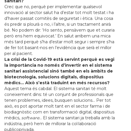
sanitari?
Crec que no, perquè per implementar qualsevol
innovació al sector salut ha d’estar tot molt testat i ha
d’haver passat comitès de seguretat i ètica. Una cosa
és predir si plourà o no, i l’altre, si un tractament anirà
bé. No podem dir: ‘Ho sento, pensàvem que et curaria
però ens hem equivocat.’ En salut arribem una mica
més tard perquè s’ha d’estar molt segur i sempre s’ha
de fer tot basant-nos en l’evidència que serà el millor
per al pacient.
La crisi de la Covid-19 està servint perquè es vegi
la importància no només d’invertir en el sistema
sanitari assistencial sinó també en els àmbits de
biotecnologia, solucions digitals, dispositius
mèdics… Això s’està traduint en més recursos?
Aquest tema és cabdal. El sistema sanitari té molt
coneixement dins: té un conjunt de professionals que
tenen problemes, idees, busquen solucions… Per tot
això, es pot aportar molt tant en el sector farma i de
biodiagnòstic com en transformació digital, dispositius
mèdics,
software
… El sistema sanitari ja treballa amb la
indústria, però hem de millorar la col·laboració
publicoprivada.