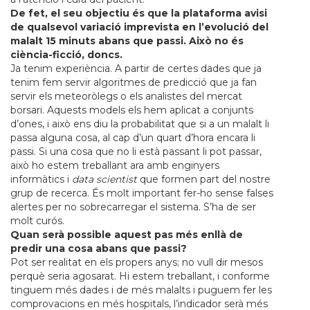
De fet, el seu objectiu és que la plataforma avisi
de qualsevol variació imprevista en l’evolució del
malalt 15 minuts abans que passi. Això no és
ciència-ficció, doncs.
Ja tenim experiència. A partir de certes dades que ja
tenim fem servir algoritmes de predicció que ja fan
servir els meteoròlegs o els analistes del mercat
borsari. Aquests models els hem aplicat a conjunts
d’ones, i això ens diu la probabilitat que si a un malalt li
passa alguna cosa, al cap d’un quart d’hora encara li
passi. Si una cosa que no li està passant li pot passar,
això ho estem treballant ara amb enginyers
informàtics i
data scientist
que formen part del nostre
grup de recerca. És molt important fer-ho sense falses
alertes per no sobrecarregar el sistema. S’ha de ser
molt curós.
Quan serà possible aquest pas més enllà de
predir una cosa abans que passi?
Pot ser realitat en els propers anys; no vull dir mesos
perquè seria agosarat. Hi estem treballant, i conforme
tinguem més dades i de més malalts i puguem fer les
comprovacions en més hospitals, l’indicador serà més