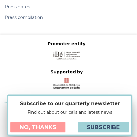
Press notes
Press compilation
Promoter entity
Supported by
Strategic alliances
Subscribe to our quarterly newsletter
Find out about our calls and latest news
NO, THANKS
SUBSCRIBE
Cookies Policy
|
Legal advise
|
Protecció de dades