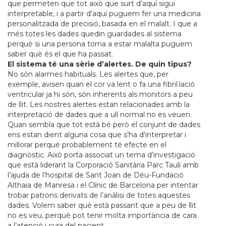
que permeten que tot això que surt d’aquí sigui
interpretable, i a partir d’aquí puguem fer una medicina
personalitzada de precisió, basada en el malalt. I que a
més totes les dades quedin guardades al sistema
perquè si una persona torna a estar malalta puguem
saber què és el que ha passat.
El sistema té una sèrie d’alertes. De quin tipus?
No són alarmes habituals. Les alertes que, per
exemple, avisen quan el cor va lent o fa una fibril·lació
ventricular ja hi són, són inherents als monitors a peu
de llit. Les nostres alertes estan relacionades amb la
interpretació de dades que a ull normal no es veuen.
Quan sembla que tot està bé però el conjunt de dades
ens estan dient alguna cosa que s’ha d’interpretar i
millorar perquè probablement té efecte en el
diagnòstic. Això porta associat un tema d’investigació
que està liderant la Corporació Sanitària Parc Taulí amb
l’ajuda de l’hospital de Sant Joan de Déu-Fundació
Althaia de Manresa i el Clínic de Barcelona per intentar
trobar patrons derivats de l’anàlisi de totes aquestes
dades. Volem saber què està passant que a peu de llit
no es veu, perquè pot tenir molta importància de cara
a l’atenció i cura del pacient.