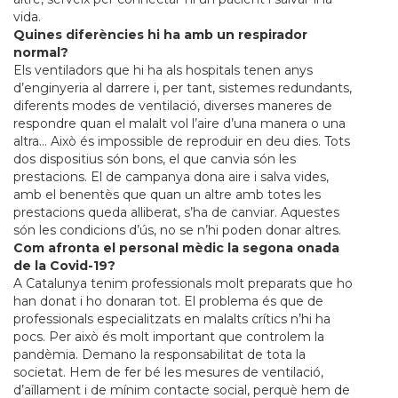
vida.
Quines diferències hi ha amb un respirador
normal?
Els ventiladors que hi ha als hospitals tenen anys
d’enginyeria al darrere i, per tant, sistemes redundants,
diferents modes de ventilació, diverses maneres de
respondre quan el malalt vol l’aire d’una manera o una
altra… Això és impossible de reproduir en deu dies. Tots
dos dispositius són bons, el que canvia són les
prestacions. El de campanya dona aire i salva vides,
amb el benentès que quan un altre amb totes les
prestacions queda alliberat, s’ha de canviar. Aquestes
són les condicions d’ús, no se n’hi poden donar altres.
Com afronta el personal mèdic la segona onada
de la Covid-19?
A Catalunya tenim professionals molt preparats que ho
han donat i ho donaran tot. El problema és que de
professionals especialitzats en malalts crítics n’hi ha
pocs. Per això és molt important que controlem la
pandèmia. Demano la responsabilitat de tota la
societat. Hem de fer bé les mesures de ventilació,
d’aïllament i de mínim contacte social, perquè hem de