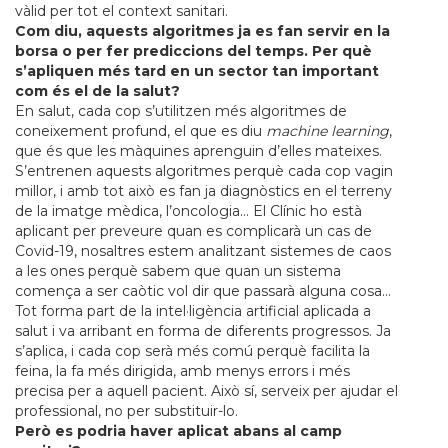
vàlid per tot el context sanitari.
Com diu, aquests algoritmes ja es fan servir en la
borsa o per fer prediccions del temps. Per què
s’apliquen més tard en un sector tan important
com és el de la salut?
En salut, cada cop s’utilitzen més algoritmes de
coneixement profund, el que es diu
machine learning
,
que és que les màquines aprenguin d’elles mateixes.
S’entrenen aquests algoritmes perquè cada cop vagin
millor, i amb tot això es fan ja diagnòstics en el terreny
de la imatge mèdica, l’oncologia… El Clínic ho està
aplicant per preveure quan es complicarà un cas de
Covid-19, nosaltres estem analitzant sistemes de caos
a les ones perquè sabem que quan un sistema
comença a ser caòtic vol dir que passarà alguna cosa…
Tot forma part de la intel·ligència artificial aplicada a
salut i va arribant en forma de diferents progressos. Ja
s’aplica, i cada cop serà més comú perquè facilita la
feina, la fa més dirigida, amb menys errors i més
precisa per a aquell pacient. Això sí, serveix per ajudar el
professional, no per substituir-lo.
Però es podria haver aplicat abans al camp