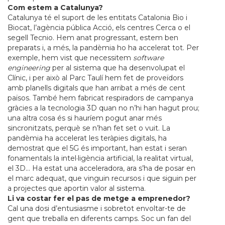
Com estem a Catalunya?
Catalunya té el suport de les entitats Catalonia Bio i
Biocat, l’agència pública Acció, els centres Cerca o el
segell Tecnio. Hem anat progressant, estem ben
preparats i, a més, la pandèmia ho ha accelerat tot. Per
exemple, hem vist que necessitem
software
engineering
per al sistema que ha desenvolupat el
Clínic, i per això al Parc Taulí hem fet de proveïdors
amb planells digitals que han arribat a més de cent
països. També hem fabricat respiradors de campanya
gràcies a la tecnologia 3D quan no n’hi han hagut prou;
una altra cosa és si hauríem pogut anar més
sincronitzats, perquè se n’han fet set o vuit. La
pandèmia ha accelerat les teràpies digitals, ha
demostrat que el 5G és important, han estat i seran
fonamentals la intel·ligència artificial, la realitat virtual,
el 3D… Ha estat una acceleradora, ara s’ha de posar en
el marc adequat, que vinguin recursos i que siguin per
a projectes que aportin valor al sistema.
Li va costar fer el pas de metge a emprenedor?
Cal una dosi d’entusiasme i sobretot envoltar-te de
gent que treballa en diferents camps. Soc un fan del