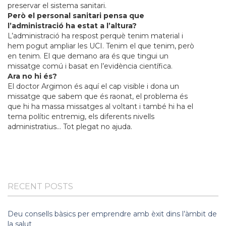
preservar el sistema sanitari.
Però el personal sanitari pensa que
l’administració ha estat a l’altura?
L’administració ha respost perquè tenim material i
hem pogut ampliar les UCI. Tenim el que tenim, però
en tenim. El que demano ara és que tingui un
missatge comú i basat en l’evidència científica.
Ara no hi és?
El doctor Argimon és aquí el cap visible i dona un
missatge que sabem que és raonat, el problema és
que hi ha massa missatges al voltant i també hi ha el
tema polític entremig, els diferents nivells
administratius… Tot plegat no ajuda.
RECENT POSTS
Deu consells bàsics per emprendre amb èxit dins l’àmbit de
la salut