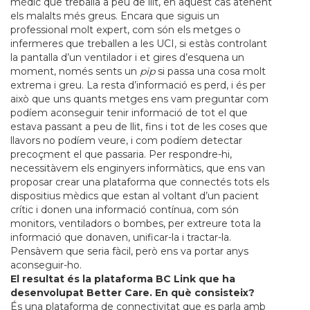
mèdic que treballa a peu de llit, en aquest cas atenent
els malalts més greus. Encara que siguis un
professional molt expert, com són els metges o
infermeres que treballen a les UCI, si estàs controlant
la pantalla d’un ventilador i et gires d’esquena un
moment, només sents un
pip
si passa una cosa molt
extrema i greu. La resta d’informació es perd, i és per
això que uns quants metges ens vam preguntar com
podíem aconseguir tenir informació de tot el que
estava passant a peu de llit, fins i tot de les coses que
llavors no podíem veure, i com podíem detectar
precoçment el que passaria. Per respondre-hi,
necessitàvem els enginyers informàtics, que ens van
proposar crear una plataforma que connectés tots els
dispositius mèdics que estan al voltant d’un pacient
crític i donen una informació contínua, com són
monitors, ventiladors o bombes, per extreure tota la
informació que donaven, unificar-la i tractar-la.
Pensàvem que seria fàcil, però ens va portar anys
aconseguir-ho.
El resultat és la plataforma BC Link que ha
desenvolupat Better Care. En què consisteix?
És una plataforma de connectivitat que es parla amb