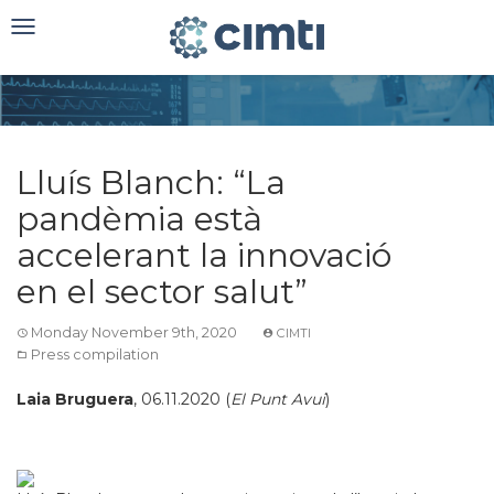
Toggle
navigation
Lluís Blanch: “La
pandèmia està
accelerant la innovació
en el sector salut”
Monday November 9th, 2020
CIMTI
Press compilation
Laia Bruguera
, 06.11.2020 (
El Punt Avui
)