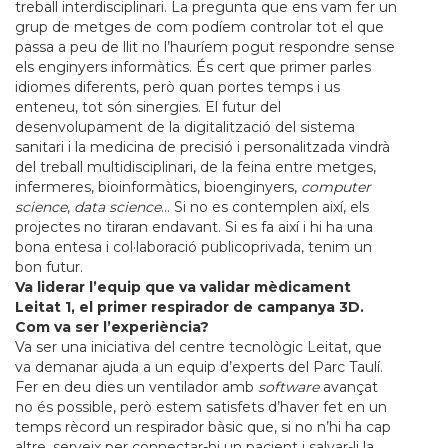
treball interdisciplinari. La pregunta que ens vam fer un
grup de metges de com podíem controlar tot el que
passa a peu de llit no l’hauríem pogut respondre sense
els enginyers informàtics. És cert que primer parles
idiomes diferents, però quan portes temps i us
enteneu, tot són sinergies. El futur del
desenvolupament de la digitalització del sistema
sanitari i la medicina de precisió i personalitzada vindrà
del treball multidisciplinari, de la feina entre metges,
infermeres, bioinformàtics, bioenginyers,
computer
science
,
data science
… Si no es contemplen així, els
projectes no tiraran endavant. Si es fa així i hi ha una
bona entesa i col·laboració publicoprivada, tenim un
bon futur.
Va liderar l’equip que va validar mèdicament
Leitat 1, el primer respirador de campanya 3D.
Com va ser l’experiència?
Va ser una iniciativa del centre tecnològic Leitat, que
va demanar ajuda a un equip d’experts del Parc Taulí.
Fer en deu dies un ventilador amb
software
avançat
no és possible, però estem satisfets d’haver fet en un
temps rècord un respirador bàsic que, si no n’hi ha cap
altre, serveix per connectar-hi un pacient i salvar-li la