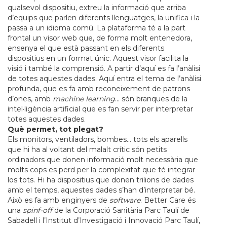
qualsevol dispositiu, extreu la informació que arriba
d’equips que parlen diferents llenguatges, la unifica i la
passa a un idioma comú. La plataforma té a la part
frontal un visor web que, de forma molt entenedora,
ensenya el que està passant en els diferents
dispositius en un format únic. Aquest visor facilita la
visió i també la comprensió. A partir d’aquí es fa l’anàlisi
de totes aquestes dades. Aquí entra el tema de l’anàlisi
profunda, que es fa amb reconeixement de patrons
d’ones, amb
machine learning
… són branques de la
intel·ligència artificial que es fan servir per interpretar
totes aquestes dades.
Què permet, tot plegat?
Els monitors, ventiladors, bombes… tots els aparells
que hi ha al voltant del malalt crític són petits
ordinadors que donen informació molt necessària que
molts cops es perd per la complexitat que té integrar-
los tots. Hi ha dispositius que donen trilions de dades
amb el temps, aquestes dades s’han d’interpretar bé.
Això es fa amb enginyers de
software
. Better Care és
una
spinf-off
de la Corporació Sanitària Parc Taulí de
Sabadell i l’Institut d’Investigació i Innovació Parc Taulí,