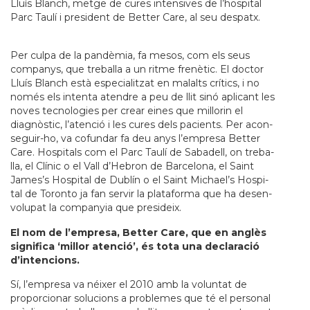
Lluís Blanch, metge de cures intensives de l’hospital
Parc Taulí i president de Better Care, al seu despatx.
Per culpa de la pandèmia, fa mesos, com els seus
com­panys, que tre­ba­lla a un ritme frenètic. El doc­tor
Lluís Blanch està espe­ci­a­lit­zat en malalts crítics, i no
només els intenta aten­dre a peu de llit sinó apli­cant les
noves tec­no­lo­gies per crear eines que millo­rin el
diagnòstic, l’atenció i les cures dels paci­ents. Per acon­
se­guir-ho, va cofun­dar fa deu anys l’empresa Bet­ter
Care. Hos­pi­tals com el Parc Taulí de Saba­dell, on tre­ba­
lla, el Clínic o el Vall d’Hebron de Bar­ce­lona, el Saint
James’s Hos­pi­tal de Dublín o el Saint Mic­hael’s Hos­pi­
tal de Toronto ja fan ser­vir la pla­ta­forma que ha desen­
vo­lu­pat la com­pa­nyia que pre­si­deix.
El nom de l’empresa, Better Care, que en anglès
significa ‘millor atenció’, és tota una declaració
d’intencions.
Sí, l’empresa va néixer el 2010 amb la voluntat de
proporcionar solucions a problemes que té el personal