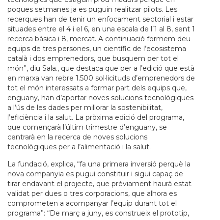
poques setmanes ja es puguin realitzar pilots. Les
recerques han de tenir un enfocament sectorial i estar
situades entre el 4 i el 6, en una escala de l’1 al 8, sent 1
recerca bàsica i 8, mercat. A continuació formem deu
equips de tres persones, un científic de l’ecosistema
català i dos emprenedors, que busquem per tot el
món”, diu Sala., que destaca que per a l’edició que està
en marxa van rebre 1.500 sol·licituds d’emprenedors de
tot el món interessats a formar part dels equips que,
enguany, han d’aportar noves solucions tecnològiques
a l’ús de les dades per millorar la sostenibilitat,
l’eficiència i la salut. La pròxima edició del programa,
que començarà l’últim trimestre d’enguany, se
centrarà en la recerca de noves solucions
tecnològiques per a l’alimentació i la salut.
La fundació, explica, “fa una primera inversió perquè la
nova companyia es pugui constituir i sigui capaç de
tirar endavant el projecte, que prèviament haurà estat
validat per dues o tres corporacions, que alhora es
comprometen a acompanyar l’equip durant tot el
programa”: “De març a juny, es construeix el prototip,