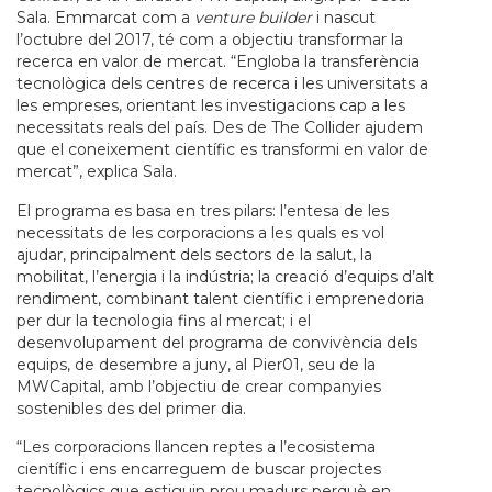
Sala. Emmarcat com a
venture builder
i nascut
l’octubre del 2017, té com a objectiu transformar la
recerca en valor de mercat. “Engloba la transferència
tecnològica dels centres de recerca i les universitats a
les empreses, orientant les investigacions cap a les
necessitats reals del país. Des de The Collider ajudem
que el coneixement científic es transformi en valor de
mercat”, explica Sala.
El programa es basa en tres pilars: l’entesa de les
necessitats de les corporacions a les quals es vol
ajudar, principalment dels sectors de la salut, la
mobilitat, l’energia i la indústria; la creació d’equips d’alt
rendiment, combinant talent científic i emprenedoria
per dur la tecnologia fins al mercat; i el
desenvolupament del programa de convivència dels
equips, de desembre a juny, al Pier01, seu de la
MWCapital, amb l’objectiu de crear companyies
sostenibles des del primer dia.
“Les corporacions llancen reptes a l’ecosistema
científic i ens encarreguem de buscar projectes
tecnològics que estiguin prou madurs perquè en