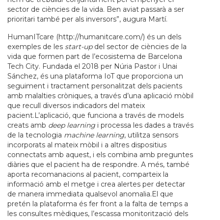
sector de ciències de la vida. Ben aviat passarà a ser
prioritari també per als inversors”, augura Martí.
HumanITcare (http://humanitcare.com/) és un dels
exemples de les
start-up
del sector de ciències de la
vida que formen part de l’ecosistema de Barcelona
Tech City. Fundada el 2018 per Núria Pastor i Unai
Sánchez, és una plataforma IoT que proporciona un
seguiment i tractament personalitzat dels pacients
amb malalties cròniques, a través d’una aplicació mòbil
que recull diversos indicadors del mateix
pacient.L’aplicació, que funciona a través de models
creats amb
deep learning
i processa les dades a través
de la tecnologia
machine learning
, utilitza sensors
incorporats al mateix mòbil i a altres dispositius
connectats amb aquest, i els combina amb preguntes
diàries que el pacient ha de respondre. A més, també
aporta recomanacions al pacient, comparteix la
informació amb el metge i crea alertes per detectar
de manera immediata qualsevol anomalia.El que
pretén la plataforma és fer front a la falta de temps a
les consultes mèdiques, l’escassa monitorització dels