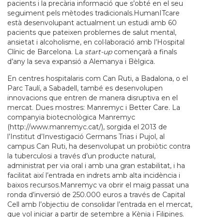
pacients i la precària informació que s’obté en el seu
seguiment pels mètodes tradicionals.HumanITcare
està desenvolupant actualment un estudi amb 60
pacients que pateixen problemes de salut mental,
ansietat i alcoholisme, en col·laboració amb l’Hospital
Clínic de Barcelona. La
start-up
començarà a finals
d’any la seva expansió a Alemanya i Bèlgica.
En centres hospitalaris com Can Ruti, a Badalona, o el
Parc Taulí, a Sabadell, també es desenvolupen
innovacions que entren de manera disruptiva en el
mercat. Dues mostres: Manremyc i Better Care. La
companyia biotecnològica Manremyc
(http://www.manremyc.cat/), sorgida el 2013 de
l’Institut d’Investigació Germans Trias i Pujol, al
campus Can Ruti, ha desenvolupat un probiòtic contra
la tuberculosi a través d’un producte natural,
administrat per via oral i amb una gran estabilitat, i ha
facilitat així l’entrada en indrets amb alta incidència i
baixos recursos.Manremyc va obrir el maig passat una
ronda d’inversió de 250.000 euros a través de Capital
Cell amb l’objectiu de consolidar l’entrada en el mercat,
que vol iniciar a partir de setembre a Kènia i Filipines.