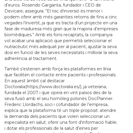
d’euros. Rosendo Garganta, fundador i CEO de
Devicare, assegura: “El risc d’inversió és menor i
podem oferir amb més garanties retorns de fins a cinc
vegades l’invertit, ja que es tracta d’un projecte en una
fase de maduresa més gran que la majoria d’empreses
biomèdiques.” Amb els fons recaptats, la companyia
vol acabar una aplicació que permetrà seleccionar el
nutracèutic més adequat per al pacient, ajustar la seva
dosi en funció de les seves necessitats i millorar la seva
adherència al tractament.
També s’estenen amb força les plataformes en línia
que faciliten el contacte entre pacients i professionals.
En aquest àmbit cal destacar
Doctoralia(https://www.doctoralia.es/), ja veterana,
fundada el 2007 i que opera en vint països des de la
seva fusió amb el seu homòleg polonès DocPlanner.
Frederic Llordachs, soci i cofundador de l’empresa,
explica que la plataforma té un triple propòsit: atendre
la demanda dels pacients que volen seleccionar un
especialista en salut; oferir una font d’informació fiable;
i dotar els professionals de la salut d’eines per