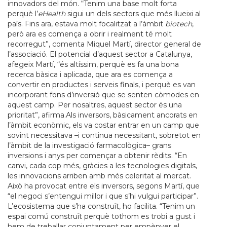
innovadors del món. “Tenim una base molt forta
perquè l’
eHealth
sigui un dels sectors que més llueixi al
país. Fins ara, estava molt focalitzat a l’àmbit
biotech
,
però ara es comença a obrir i realment té molt
recorregut”, comenta Miquel Martí, director general de
l’associació. El potencial d’aquest sector a Catalunya,
afegeix Martí, “és altíssim, perquè es fa una bona
recerca bàsica i aplicada, que ara es comença a
convertir en productes i serveis finals, i perquè es van
incorporant fons d’inversió que se senten còmodes en
aquest camp. Per nosaltres, aquest sector és una
prioritat”, afirma.Als inversors, bàsicament ancorats en
l’àmbit econòmic, els va costar entrar en un camp que
sovint necessitava –i continua necessitant, sobretot en
l’àmbit de la investigació farmacològica– grans
inversions i anys per començar a obtenir rèdits. “En
canvi, cada cop més, gràcies a les tecnologies digitals,
les innovacions arriben amb més celeritat al mercat.
Això ha provocat entre els inversors, segons Martí, que
“el negoci s’entengui millor i que s’hi vulgui participar”.
L’ecosistema que s’ha construït, ho facilita. “Tenim un
espai comú construït perquè tothom es trobi a gust i
hem de treballar conjuntament per empènyer el