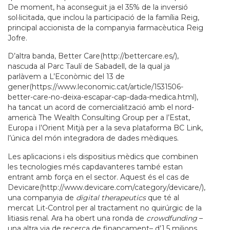
De moment, ha aconseguit ja el 35% de la inversió
sol·licitada, que inclou la participació de la família Reig,
principal accionista de la companyia farmacèutica Reig
Jofre.
D’altra banda, Better Care(http://bettercare.es/),
nascuda al Parc Taulí de Sabadell, de la qual ja
parlàvem a L’Econòmic del 13 de
gener(https://www.leconomic.cat/article/1531506-
better-care-no-deixa-escapar-cap-dada-medica.html),
ha tancat un acord de comercialització amb el nord-
americà The Wealth Consulting Group per a l’Estat,
Europa i l’Orient Mitjà per a la seva plataforma BC Link,
l’única del món integradora de dades mèdiques.
Les aplicacions i els dispositius mèdics que combinen
les tecnologies més capdavanteres també estan
entrant amb força en el sector. Aquest és el cas de
Devicare(http://www.devicare.com/category/devicare/),
una companyia de
digital therapeutics
que té al
mercat Lit-Control per al tractament no quirúrgic de la
litiasis renal. Ara ha obert una ronda de
crowdfunding
–
una altra via de recerca de finançament– d’1,5 milions