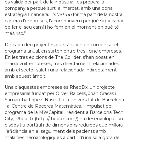
es valida per part de la indústria i es prepara la
companyia perquè surti al mercat, amb una bona
estratègia financera. L’
start-up
forma part de la nostra
cartera d’empreses, l’acompanyem perquè sigui capaç
de fer el seu camí i ho fem en el moment en què té
més risc.”
De cada deu projectes que s’inicien en començar el
programa anual, en surten entre tres i cinc empreses.
En les tres edicions de The Collider, s’han posat en
marxa vuit empreses, tres directament relacionades
amb el sector salut i una relacionada indirectament
amb aquest àmbit.
Una d’aquestes empreses és RheoDx, un projecte
empresarial fundat per Oliver Balcells, Joan Grasas i
Samantha López. Nascut a la Universitat de Barcelona
i al Centre de Recerca Matemàtica, i impulsat pel
programa de la MWCapital i resident a Barcelona Tech
City, RheoDx (http://rheodx.com/) ha desenvolupat un
dispositiu portàtil i de dimensions reduïdes que millora
l’eficiència en el seguiment dels pacients amb
malalties hematològiques a partir d’una sola gota de