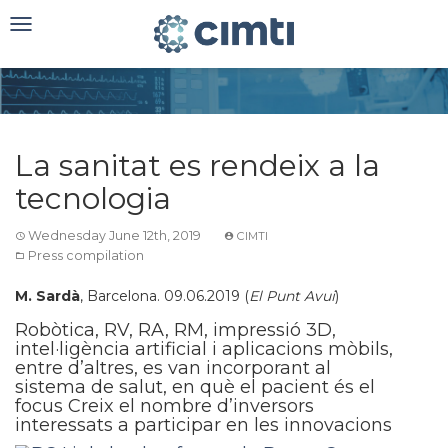
Toggle
navigation
La sanitat es rendeix a la
tecnologia
Wednesday June 12th, 2019
CIMTI
Press compilation
M. Sardà
, Barcelona. 09.06.2019 (
El Punt Avui
)
Robòtica, RV, RA, RM, impressió 3D,
intel·ligència artificial i aplicacions mòbils,
entre d’altres, es van incorporant al
sistema de salut, en què el pacient és el
focus Creix el nombre d’inversors
interessats a participar en les innovacions