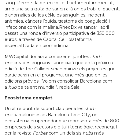
sang. Permet la detecció i el tractament immediat,
amb una sola gota de sang i allà on es trobi el pacient,
d’anomalies de les cèl·lules sanguínies, incloent
anèmies, càncers líquids, trastorns de coagulació i
infeccions com la malària.RheoDx va tancar l’abril
passat una ronda d’inversió participativa de 350.000
euros, a través de Capital Cell, plataforma
especialitzada en biomedicina
MWCapital donarà a conèixer el juliol les
start-
ups
creades enguany i anunciarà que en la pròxima
edició de The Collider seran quinze els projectes que
participaran en el programa, cinc més que en les
edicions prèvies. “Volem consolidar Barcelona com
a
hub
de talent mundial”, rebla Sala.
Ecosistema complet.
Un altre punt de suport clau per a les
start-
ups
barcelonines és Barcelona Tech City, un
ecosistema emprenedor que representa més de 800
empreses dels sectors digital i tecnològic, reconegut
per la revista
Forbes
com un dels sis
hubs
més