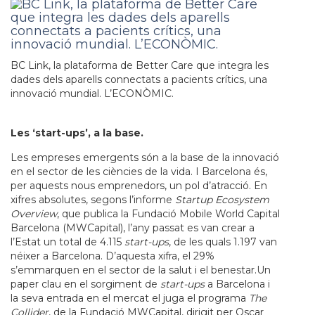
BC Link, la plataforma de Better Care que integra les
dades dels aparells connectats a pacients crítics, una
innovació mundial. L’ECONÒMIC.
Les ‘start-ups’, a la base.
Les empreses emergents són a la base de la innovació
en el sector de les ciències de la vida. I Barcelona és,
per aquests nous emprenedors, un pol d’atracció. En
xifres absolutes, segons l’informe
Startup Ecosystem
Overview
, que publica la Fundació Mobile World Capital
Barcelona (MWCapital), l’any passat es van crear a
l’Estat un total de 4.115
start-ups
, de les quals 1.197 van
néixer a Barcelona. D’aquesta xifra, el 29%
s’emmarquen en el sector de la salut i el benestar.Un
paper clau en el sorgiment de
start-ups
a Barcelona i
la seva entrada en el mercat el juga el programa
The
Collider
, de la Fundació MWCapital, dirigit per Oscar