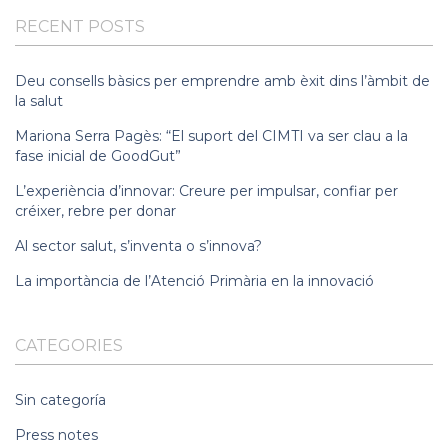
RECENT POSTS
Deu consells bàsics per emprendre amb èxit dins l’àmbit de
la salut
Mariona Serra Pagès: “El suport del CIMTI va ser clau a la
fase inicial de GoodGut”
L’experiència d’innovar: Creure per impulsar, confiar per
créixer, rebre per donar
Al sector salut, s’inventa o s’innova?
La importància de l’Atenció Primària en la innovació
CATEGORIES
Sin categoría
Press notes