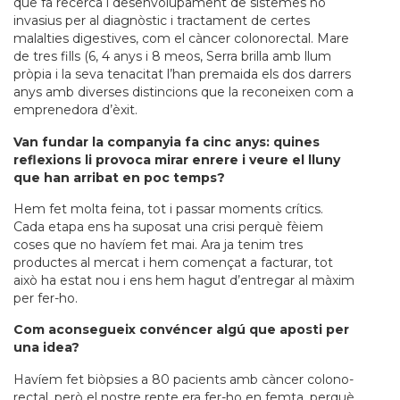
que fa recerca i desenvolupament de sistemes no
invasius per al diagnòstic i tractament de certes
malalties digestives, com el càncer colonorectal. Mare
de tres fills (6, 4 anys i 8 meos, Serra brilla amb llum
pròpia i la seva tenacitat l’han premaida els dos darrers
anys amb diverses distincions que la reconeixen com a
emprenedora d’èxit.
Van fundar la companyia fa cinc anys: quines
reflexions li provoca mirar enrere i veure el lluny
que han arribat en poc temps?
Hem fet molta feina, tot i passar moments crítics.
Cada etapa ens ha suposat una crisi perquè fèiem
coses que no havíem fet mai. Ara ja tenim tres
productes al mercat i hem començat a facturar, tot
això ha estat nou i ens hem hagut d’entregar al màxim
per fer-ho.
Com aconsegueix convéncer algú que aposti per
una idea?
Havíem fet biòpsies a 80 pacients amb càncer colono-
rectal, però el nostre repte era fer-ho en femta, perquè