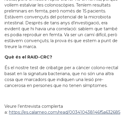
volíem estalviar les colonoscòpies. Teníem resultats
preliminars en femta, però només de 15 pacients.
Estàvem convençuts del potencial de la microbiota
intestinal. Després de tans anys d’investigació, era
evident que hi havia una correlació: sabíem que també
es podia reproduir en femta. Va ser un camí difícil, però
estàvem convençuts; la prova és que estem a punt de
treure la marca.
Què és el RAID-CRC?
És el nostre test de cribatge per a càncer colono-rectal
basat en la signatura bacteriana, que no són una altra
cosa que marcadors que indiquen una lesió pre-
cancerosa en persones que no tenen símptomes.
Veure l’entrevista complerta
a:
https://es.calameo.com/read/003410438146f5a632685