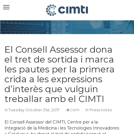
Toggle
navigation
El Consell Assessor dona
el tret de sortida i marca
les pautes per la primera
crida a les expressions
d’interès que vulguin
treballar amb el CIMTI
Tuesday October 31st, 2017
Press notes
CIMTI
El Consell Assessor del CIMTI, Centre per a la
Integració de la Medicina i les Tecnologies Innovadores