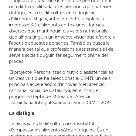
L’objectiu és idear un sistema que permeti oferir
una dieta equilibrada a les persones que pateixen
disfàgia, és a dir, dificultats en la deglució
d’aliments. Mitjançant el projecte, s’explora la
impressió 3D d’aliments en textures i formes
diverses que mantinguin els valors nutricionals i
que alhora tinguin un impacte visual que afavoreixi
l’apetit d’aquestes persones. També es busca la
manera per tal que professionals assistencials i de
serveis socials puguin fer seguiment online del
procés.
El projecte Personalització nutrició assistencial és
un dels vuit que ha seleccionat el CIMTI, un dels
principals acceleradors d’innovació en atenció
sanitària i social de Catalunya, en el marc el
programa Repte de Millora de l’Atenció
Domiciliària Integral Sanitària i Social CIMTI 2019.
La disfàgia
La disfàgia és la dificultat o impossibilitat
d’empassar els aliments sòlids i/ o líquids. És un