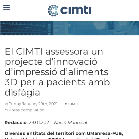
Toggle
navigation
El CIMTI assessora un
projecte d’innovació
d’impressió d’aliments
3D per a pacients amb
disfàgia
Friday January 29th, 2021
CIMTI
Press compilation
Redacció
, 29.01.2021 (
Nació Manresa
)
Diverses entitats del territori com UManresa-FUB,