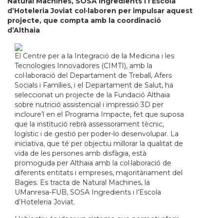
Natural Machines, SOSA Ingredients i l’Escola
d’Hoteleria Joviat col·laboren per impulsar aquest
projecte, que compta amb la coordinació
d’Althaia
El Centre per a la Integració de la Medicina i les
Tecnologies Innovadores (CIMTI), amb la
col·laboració del Departament de Treball, Afers
Socials i Famílies, i el Departament de Salut, ha
seleccionat un projecte de la Fundació Althaia
sobre nutrició assistencial i impressió 3D per
incloure’l en el Programa Impacte, fet que suposa
que la institució rebrà assessorament tècnic,
logístic i de gestió per poder-lo desenvolupar. La
iniciativa, que té per objectiu millorar la qualitat de
vida de les persones amb disfàgia, està
promoguda per Althaia amb la col·laboració de
diferents entitats i empreses, majoritàriament del
Bages. Es tracta de Natural Machines, la
UManresa-FUB, SOSA Ingredients i l’Escola
d’Hoteleria Joviat.