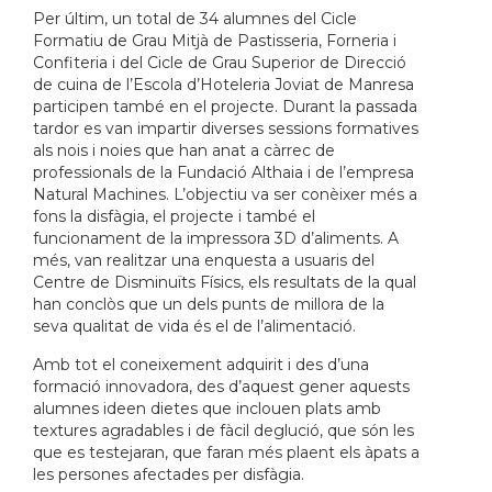
Per últim, un total de 34 alumnes del Cicle
Formatiu de Grau Mitjà de Pastisseria, Forneria i
Confiteria i del Cicle de Grau Superior de Direcció
de cuina de l’Escola d’Hoteleria Joviat de Manresa
participen també en el projecte. Durant la passada
tardor es van impartir diverses sessions formatives
als nois i noies que han anat a càrrec de
professionals de la Fundació Althaia i de l’empresa
Natural Machines. L’objectiu va ser conèixer més a
fons la disfàgia, el projecte i també el
funcionament de la impressora 3D d’aliments. A
més, van realitzar una enquesta a usuaris del
Centre de Disminuïts Físics, els resultats de la qual
han conclòs que un dels punts de millora de la
seva qualitat de vida és el de l’alimentació.
Amb tot el coneixement adquirit i des d’una
formació innovadora, des d’aquest gener aquests
alumnes ideen dietes que inclouen plats amb
textures agradables i de fàcil deglució, que són les
que es testejaran, que faran més plaent els àpats a
les persones afectades per disfàgia.