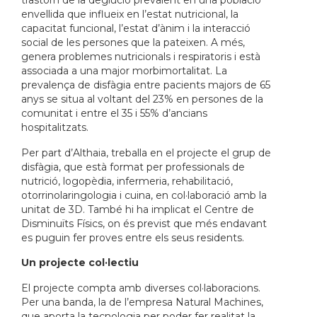
trastorn de la deglució prevalent en una població
envellida que influeix en l’estat nutricional, la
capacitat funcional, l’estat d’ànim i la interacció
social de les persones que la pateixen. A més,
genera problemes nutricionals i respiratoris i està
associada a una major morbimortalitat. La
prevalença de disfàgia entre pacients majors de 65
anys se situa al voltant del 23% en persones de la
comunitat i entre el 35 i 55% d’ancians
hospitalitzats.
Per part d’Althaia, treballa en el projecte el grup de
disfàgia, que està format per professionals de
nutrició, logopèdia, infermeria, rehabilitació,
otorrinolaringologia i cuina, en col·laboració amb la
unitat de 3D. També hi ha implicat el Centre de
Disminuïts Físics, on és previst que més endavant
es puguin fer proves entre els seus residents.
Un projecte col·lectiu
El projecte compta amb diverses col·laboracions.
Per una banda, la de l’empresa Natural Machines,
que aporta la tecnologia per poder fer realitat la