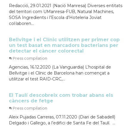
Redacció, 29.01.2021 (Nació Manresa) Diverses entitats
del territori com UManresa-FUB, Natural Machines,
SOSA Ingredients i l’Escola d’Hoteleria Joviat
col·laboren...
Bellvitge i el Clínic utilitzen per primer cop
un test basat en marcadors bacterians per
detectar el càncer colorectal
Press compilation
Agencias, 16.12.2020 (La Vanguardia) L’hospital de
Bellvitge i el Clínic de Barcelona han començat a
utilitzar el test RAID-CRC,...
El Taulí descobreix com trobar abans els
càncers de fetge
Press compilation
Aleix Pujadas Carreras, 07.11.2020 (Diari de Sabadell)
Delgado i Gallego, a l’edifici de Santa Fe del Taulí. ...