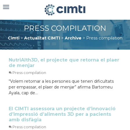
Toggle
navigation
PRESS COMPILATION
Cimti
>
Actualitat CIMTI
>
Archive
>
Press compilation
NutriAlth3D, el projecte que retorna el plaer
de menjar
Press compilation
“Volem retornar a les persones que tenen dificultats
per empassar, el plaer de menjar” afirma Bartomeu
Ayala, cap de...
El CIMTI assessora un projecte d’innovació
d’impressió d’aliments 3D per a pacients
amb disfàgia
Press compilation