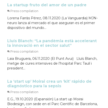
La startup fruto del amor de un padre
Press compilation
Lorena Farràs Pérez, 08.11.2020 (La Vanguardia) MJN-
neuro lanza al mercado el que aseguran es el primer
dispositivo del mundo...
Lluís Blanch: “La pandèmia està accelerant
la innovació en el sector salut”
Press compilation
Laia Bruguera, 06.11.2020 (El Punt Avui) Lluís Blanch,
metge de cures intensives de l’hospital Parc Taulí i
president...
La ‘start up’ Moirai crea un ‘kit’ rápido de
diagnóstico para la sepsis
Press compilation
E.G., 19.10.2020 (Expansión) La start up Moirai
Biodesign, con sede en el Parc Científic de Barcelona,