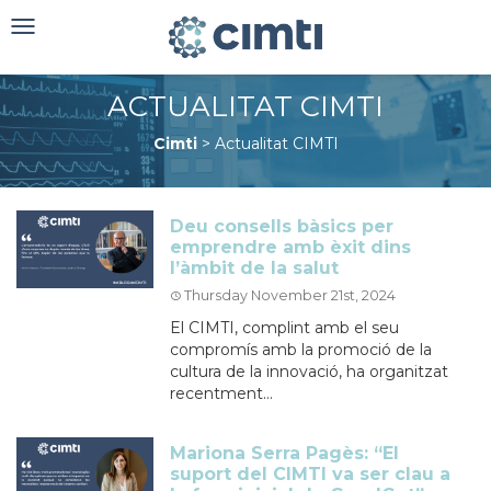
Toggle
navigation
ACTUALITAT CIMTI
Cimti
>
Actualitat CIMTI
Deu consells bàsics per
emprendre amb èxit dins
l’àmbit de la salut
Thursday November 21st, 2024
El CIMTI, complint amb el seu
compromís amb la promoció de la
cultura de la innovació, ha organitzat
recentment...
Mariona Serra Pagès: “El
suport del CIMTI va ser clau a