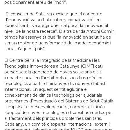
posicionament arreu del món”.
El conseller de Salut va explicar que el concepte
d’innnovació va unit al d’internacionalització i en
aquest sentit va afegir que
“cal posar la innovació al
nivell de la nostra recerca”.
D’altra banda Antoni Comín
també ha assenyalat que
“la innovació en salut ha de
ser un motor de transformació del model econòmic i
social d’aquest país”.
El Centre per a la Integració de la Medicina i les
Tecnologies Innovadores a Catalunya (CIMTI.cat)
persegueix la generació de noves solucions d’alt
impacte social en l’àmbit dels dispositius mèdico-
tecnològics a partir d’iniciatives disruptives d’abast
internacional. En aquest sentit aglutina el
coneixement de clínics i tecnòlegs per ajudar als
organismes d’investigació del Sistema de Salut Català
a impulsar el desenvolupament, comercialització i
adopció de noves tecnologies i dispositius mèdics per
al tractament dels principals problemes sanitaris.
Cada any, un comitè d’experts internacional, extern i