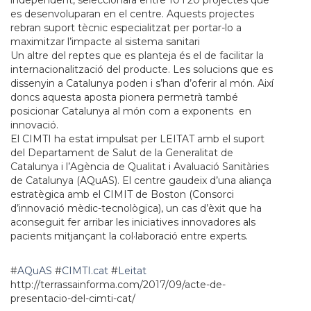
independent, seleccionarà entre 10 i 20 projectes que
es desenvoluparan en el centre. Aquests projectes
rebran suport tècnic especialitzat per portar-lo a
maximitzar l’impacte al sistema sanitari
Un altre del reptes que es planteja és el de facilitar la
internacionalització del producte. Les solucions que es
dissenyin a Catalunya poden i s’han d’oferir al món. Així
doncs aquesta aposta pionera permetrà també
posicionar Catalunya al món com a exponents en
innovació.
El CIMTI ha estat impulsat per LEITAT amb el suport
del Departament de Salut de la Generalitat de
Catalunya i l’Agència de Qualitat i Avaluació Sanitàries
de Catalunya (AQuAS). El centre gaudeix d’una aliança
estratègica amb el CIMIT de Boston (Consorci
d’innovació mèdic-tecnològica), un cas d’èxit que ha
aconseguit fer arribar les iniciatives innovadores als
pacients mitjançant la col·laboració entre experts.
#
AQuAS
#
CIMTI.cat
#
Leitat
http://terrassainforma.com/2017/09/acte-de-
presentacio-del-cimti-cat/