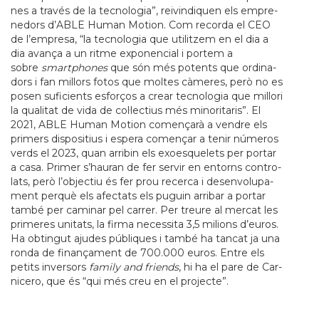
nes a través de la tec­no­lo­gia”, rei­vin­di­quen els empre­
ne­dors d’ABLE Human Motion. Com recorda el CEO
de l’empresa, “la tec­no­lo­gia que uti­lit­zem en el dia a
dia avança a un ritme expo­nen­cial i por­tem a
sobre
smartp­ho­nes
que són més potents que ordi­na­
dors i fan millors fotos que mol­tes càmeres, però no es
posen sufi­ci­ents esforços a crear tec­no­lo­gia que millori
la qua­li­tat de vida de col·lec­tius més mino­ri­ta­ris”. El
2021, ABLE Human Motion començarà a ven­dre els
pri­mers dis­po­si­tius i espera començar a tenir números
verds el 2023, quan arri­bin els exo­es­que­lets per por­tar
a casa. Pri­mer s’hau­ran de fer ser­vir en entorns con­tro­
lats, però l’objec­tiu és fer prou recerca i desen­vo­lu­pa­
ment perquè els afec­tats els puguin arri­bar a por­tar
també per cami­nar pel car­rer. Per treure al mer­cat les
pri­me­res uni­tats, la firma neces­sita 3,5 mili­ons d’euros.
Ha obtin­gut aju­des públi­ques i també ha tan­cat ja una
ronda de finançament de 700.000 euros. Entre els
petits inver­sors
family and fri­ends
, hi ha el pare de Car­
ni­cero, que és “qui més creu en el pro­jecte”.