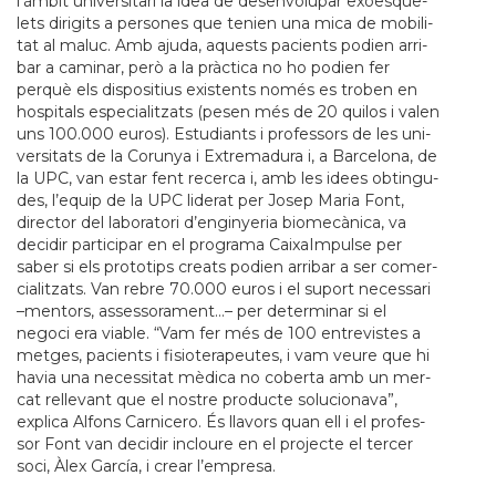
l’àmbit uni­ver­si­tari la idea de desen­vo­lu­par exo­es­que­
lets diri­gits a per­so­nes que tenien una mica de mobi­li­
tat al maluc. Amb ajuda, aquests paci­ents podien arri­
bar a cami­nar, però a la pràctica no ho podien fer
perquè els dis­po­si­tius exis­tents només es tro­ben en
hos­pi­tals espe­ci­a­lit­zats (pesen més de 20 qui­los i valen
uns 100.000 euros). Estu­di­ants i pro­fes­sors de les uni­
ver­si­tats de la Coru­nya i Extre­ma­dura i, a Bar­ce­lona, de
la UPC, van estar fent recerca i, amb les idees obtin­gu­
des, l’equip de la UPC lide­rat per Josep Maria Font,
direc­tor del labo­ra­tori d’engi­nye­ria bio­mecànica, va
deci­dir par­ti­ci­par en el pro­grama Cai­xaIm­pulse per
saber si els pro­to­tips cre­ats podien arri­bar a ser comer­
ci­a­lit­zats. Van rebre 70.000 euros i el suport neces­sari
–men­tors, asses­so­ra­ment…– per deter­mi­nar si el
negoci era via­ble. “Vam fer més de 100 entre­vis­tes a
met­ges, paci­ents i fisi­o­te­ra­peu­tes, i vam veure que hi
havia una neces­si­tat mèdica no coberta amb un mer­
cat relle­vant que el nos­tre pro­ducte solu­ci­o­nava”,
explica Alfons Car­ni­cero. És lla­vors quan ell i el pro­fes­
sor Font van deci­dir incloure en el pro­jecte el ter­cer
soci, Àlex García, i crear l’empresa.