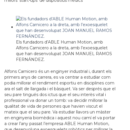
millors ‘start-ups’ de dispositius mèdics
Els fundadors d’ABLE Human Motion, amb
Alfons Carnicero a la dreta, amb l’exoesquelet
que han desenvolupat JOAN MANUEL RAMOS
FERNÁNDEZ.
Alfons Carnicero és un enginyer industrial i, durant els
primers anys de carrera, es va centrar a estudiar com
podia millorar el rendiment esportiu en disciplines com
ara el salt de llargada i el bàsquet. Va ser després que el
seu pare tingués dos ictus que el seu interès vital i
professional va donar un tomb: va decidir millorar la
qualitat de vida de persones que havien viscut el
mateix que el seu pare. Va estudiar llavors un màster
en enginyeria biomèdica i aquest nou camí el va portar
a crear l’any passat l’empresa ABLE Human Motion,
que desenvolupa exoesquelets robòtics per millorar la