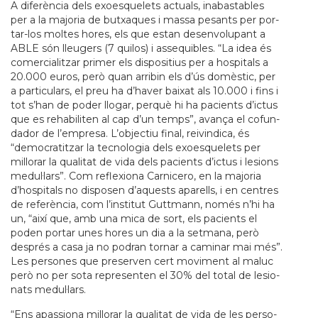
A diferència dels exo­es­que­lets actu­als, ina­bas­ta­bles
per a la majo­ria de but­xa­ques i massa pesants per por­
tar-los mol­tes hores, els que estan desen­vo­lu­pant a
ABLE són lleu­gers (7 qui­los) i asse­qui­bles. “La idea és
comer­ci­a­lit­zar pri­mer els dis­po­si­tius per a hos­pi­tals a
20.000 euros, però quan arri­bin els d’ús domèstic, per
a par­ti­cu­lars, el preu ha d’haver bai­xat als 10.000 i fins i
tot s’han de poder llo­gar, perquè hi ha paci­ents d’ictus
que es reha­bi­li­ten al cap d’un temps”, avança el cofun­
da­dor de l’empresa. L’objec­tiu final, rei­vin­dica, és
“demo­cra­tit­zar la tec­no­lo­gia dels exo­es­que­lets per
millo­rar la qua­li­tat de vida dels paci­ents d’ictus i lesi­ons
medul·lars”. Com refle­xi­ona Car­ni­cero, en la majo­ria
d’hos­pi­tals no dis­po­sen d’aquests apa­rells, i en cen­tres
de referència, com l’ins­ti­tut Gutt­mann, només n’hi ha
un, “així que, amb una mica de sort, els paci­ents el
poden por­tar unes hores un dia a la set­mana, però
després a casa ja no podran tor­nar a cami­nar mai més”.
Les per­so­nes que pre­ser­ven cert movi­ment al maluc
però no per sota repre­sen­ten el 30% del total de lesi­o­
nats medul·lars.
“Ens apas­si­ona millo­rar la qua­li­tat de vida de les per­so­