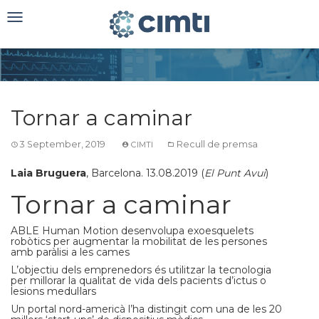
Toggle
navigation
Tornar a caminar
3 September, 2019
Recull de premsa
CIMTI
Laia Bruguera
, Barcelona. 13.08.2019 (
El Punt Avui
)
Tornar a caminar
ABLE Human Motion desenvolupa exoesquelets
robòtics per augmentar la mobilitat de les persones
amb paràlisi a les cames
L’objectiu dels emprenedors és utilitzar la tecnologia
per millorar la qualitat de vida dels pacients d’ictus o
lesions medul·lars
Un portal nord-americà l’ha distingit com una de les 20