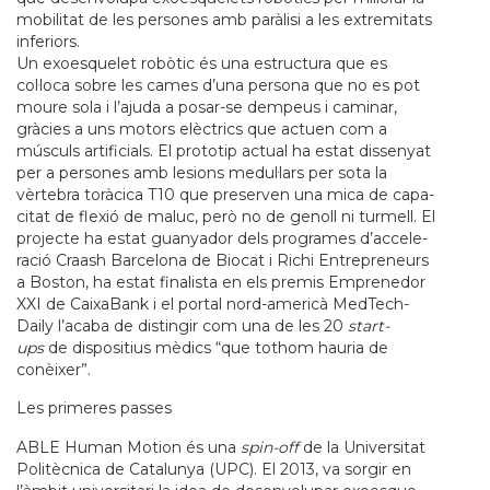
mobilitat de les persones amb paràlisi a les extremitats
inferiors.
Un exo­es­que­let robòtic és una estruc­tura que es
col·loca sobre les cames d’una per­sona que no es pot
moure sola i l’ajuda a posar-se dem­peus i cami­nar,
gràcies a uns motors elèctrics que actuen com a
músculs arti­fi­ci­als. El pro­to­tip actual ha estat dis­se­nyat
per a per­so­nes amb lesi­ons medul·lars per sota la
vèrte­bra toràcica T10 que pre­ser­ven una mica de capa­
ci­tat de flexió de maluc, però no de genoll ni tur­mell. El
pro­jecte ha estat gua­nya­dor dels pro­gra­mes d’acce­le­
ració Cra­ash Bar­ce­lona de Bio­cat i Richi Entre­pre­neurs
a Bos­ton, ha estat fina­lista en els pre­mis Empre­ne­dor
XXI de Cai­xa­Bank i el por­tal nord-ame­ricà Med­Tech­
Daily l’acaba de dis­tin­gir com una de les 20
start-
ups
de dis­po­si­tius mèdics “que tot­hom hau­ria de
conèixer”.
Les pri­me­res pas­ses
ABLE Human Motion és una
spin-off
de la Uni­ver­si­tat
Politècnica de Cata­lu­nya (UPC). El 2013, va sor­gir en