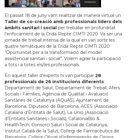
El passat 18 de juny vam realitzar de manera virtual un
Taller de co-creació amb professionals líders dels
àmbits sanitari i social
per treballar en profunditat
l’enfocament de la Crida Repte CIMTI 2020. Va ser una
jornada de treball intensa de la qual en van sortir les
quatre temàtiques de la Crida Repte CIMTI 2020
“Oportunitat per a la transformació del model
assistencial sanitari i social”. Volem agrair la participació
a tots i a totes els/les professionals.
En aquest taller d’experts hi van participar
28
professionals de 26 institucions diferents
:
Departament de Salut, Departament de Treball, Afers
Socials i Famílies, Agència de Qualitat i Avaluació
Sanitàries de Catalunya (AQuAS), Ajuntament de
Barcelona, Diputació de Barcelona, ACES (Associació
Catalana d’Entitats de Salut), La Unió (Associació
d’Entitats Sanitàries i Socials), CataloniaBio &
HealthTech, Consorci Salut i Social de Catalunya,
Institut Català de la Salut, Col·legi de Farmacèutics de
Barcelona, Col·legi Oficial d’Infermeres/rs de Girona,