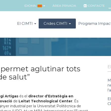
IDIOMA:
ÀREA PRIVADA
CONTACTE
El CIMTI
Crides CIMTI
Programa Impac
I permet aglutinar tots
E
de salut”
M
n
l’
gi Artigas
és el
director d’Estratègia en
E
ovació
de
Leitat Technological Center
. És
C
inyer industrial per la Universitat Politècnica de