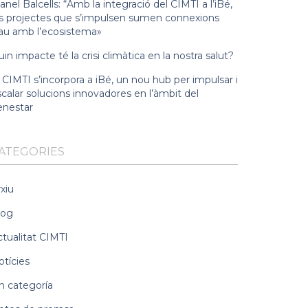
nel Balcells: “Amb la integració del CIMTI a l’iBé,
ls projectes que s’impulsen sumen connexions
lau amb l’ecosistema»
in impacte té la crisi climàtica en la nostra salut?
 CIMTI s’incorpora a iBé, un nou hub per impulsar i
calar solucions innovadores en l’àmbit del
enestar
ATEGORIES
xiu
log
ctualitat CIMTI
otícies
n categoría