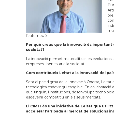
Cat
Bus
Art
pre
com
ind
mul
l’automoció.
Per què creus que la innovació és important 
societat?
La innovació permet materialitzar les evolucions t
empreses i benestar a la societat.
Com contribueix Leitat a la innovació del paí
Sota el paradigma de la Innovació Oberta, Leitat
tecnològica esdevingui tangible. En col·laborac
que tinguin, i institucions, desenvolupa tecnologia
esdevenir competitiu en els seus mercats.
El CIMTI és una iniciativa de Leitat que utilit
accelerar l’arribada al mercat de solucions i