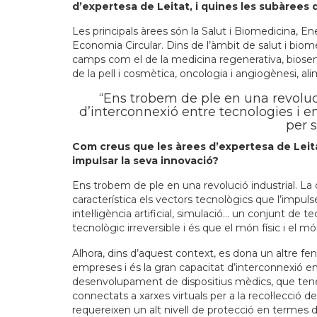
d’expertesa de Leitat, i quines les subàrees 
Les principals àrees són la Salut i Biomedicina, Ene
Economia Circular. Dins de l’àmbit de salut i biom
camps com el de la medicina regenerativa, biosens
de la pell i cosmètica, oncologia i angiogènesi, al
“Ens trobem de ple en una revoluc
d’interconnexió entre tecnologies i en 
per 
Com creus que les àrees d’expertesa de Leit
impulsar la seva innovació?
Ens trobem de ple en una revolució industrial. La
característica els vectors tecnològics que l’impul
intel·ligència artificial, simulació… un conjunt d
tecnològic irreversible i és que el món físic i el mó
Alhora, dins d’aquest context, es dona un altre f
empreses i és la gran capacitat d’interconnexió e
desenvolupament de dispositius mèdics, que tenen
connectats a xarxes virtuals per a la recol·lecció 
requereixen un alt nivell de protecció en termes 