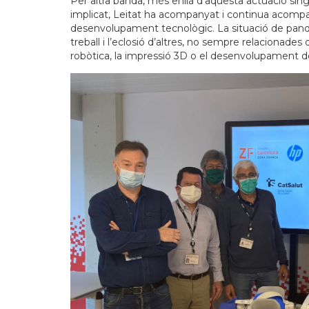
Per altra banda, més enllà d’aquesta actuació sin
implicat, Leitat ha acompanyat i continua acomp
desenvolupament tecnològic. La situació de pand
treball i l’eclosió d’altres, no sempre relacionades
robòtica, la impressió 3D o el desenvolupament d