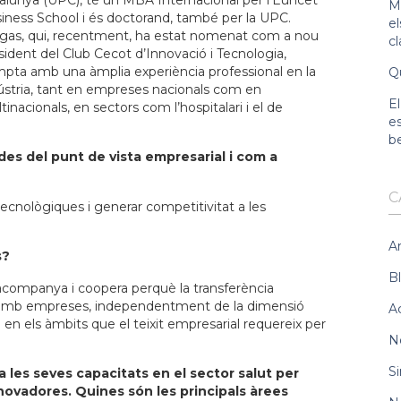
alunya (UPC), té un MBA Internacional per l’Euncet
Ma
iness School i és doctorand, també per la UPC.
e
igas, qui, recentment, ha estat nomenat com a nou
c
sident del Club Cecot d’Innovació i Tecnologia,
pta amb una àmplia experiència professional en la
Qu
ústria, tant en empreses nacionals com en
El
tinacionals, en sectors com l’hospitalari i el de
es
b
des del punt de vista empresarial i com a
C
ecnològiques i generar competitivitat a les
Ar
s?
B
 acompanya i coopera perquè la transferència
ió amb empreses, independentment de la dimensió
A
 en els àmbits que el teixit empresarial requereix per
N
Si
za les seves capacitats en el sector salut per
nnovadores. Quines són les principals àrees