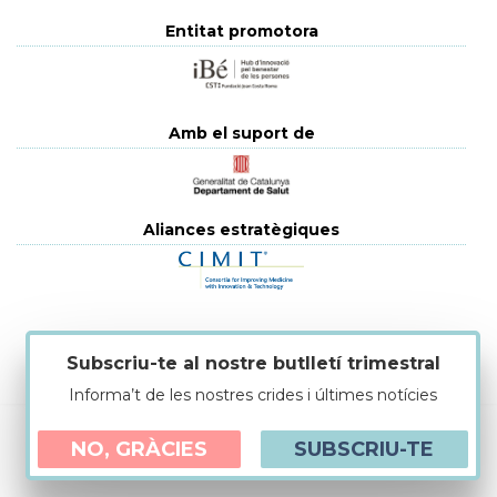
Entitat promotora
Amb el suport de
Aliances estratègiques
Política de cookies
|
Avís legal
|
Política de protecció de dades
Subscriu-te al nostre butlletí trimestral
Informa’t de les nostres crides i últimes notícies
NO, GRÀCIES
SUBSCRIU-TE