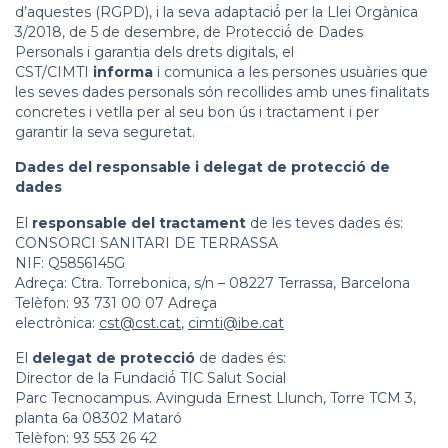
d’aquestes (RGPD), i la seva adaptació́ per la Llei Orgànica
3/2018, de 5 de desembre, de Protecció́ de Dades
Personals i garantia dels drets digitals, el
CST/CIMTI
informa
i comunica a les persones usuàries que
les seves dades personals són recollides amb unes finalitats
concretes i vetlla per al seu bon ús i tractament i per
garantir la seva seguretat.
Dades del responsable i delegat de protecció de
dades
El
responsable del tractament
de les teves dades és:
CONSORCI SANITARI DE TERRASSA
NIF: Q5856145G
Adreça: Ctra. Torrebonica, s/n – 08227 Terrassa, Barcelona
Telèfon: 93 731 00 07 Adreça
electrònica:
cst@cst.cat
,
cimti@ibe.cat
El
delegat de protecció
de dades és:
Director de la Fundació́ TIC Salut Social
Parc Tecnocampus. Avinguda Ernest Llunch, Torre TCM 3,
planta 6a 08302 Mataró
Telèfon: 93 553 26 42