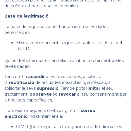
de la finalitat per la qual es recopilen.
Base de legitimació
La base de legitimació pel tractament de les dades
personals és:
El seu consentiment, segons estableix l’art. 6.1.e) del
RGPD.
Quins drets t’emparen en relació amb el tractament de les
teves dades?
Tens dret a
accedir
a les teves dades, a sol·licitar
la
rectificació
de les dades inexactes o, si s’escau, a
sol·licitar la seva
supressió
. També pots
limitar
el seu
tractament,
oposar-te
i/o
revocar
el teu consentiment per
a finalitats específiques.
Pots exercir aquests drets dirigint un
correu
electrònic
indistintament a:
CIMTI (Centre per a la Integració de la Medicina i les