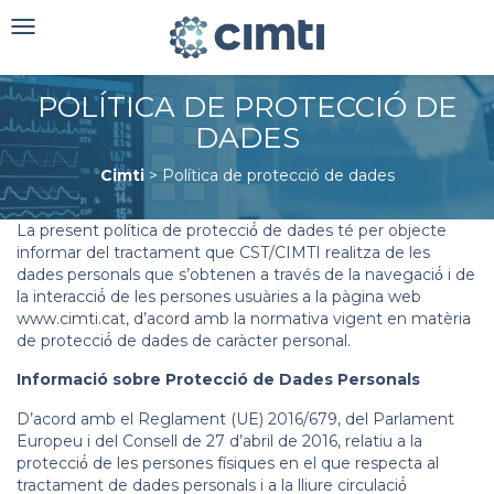
Toggle
navigation
POLÍTICA DE PROTECCIÓ DE
DADES
Cimti
>
Política de protecció de dades
La present política de protecció́ de dades té per objecte
informar del tractament que CST/CIMTI realitza de les
dades personals que s’obtenen a través de la navegació́ i de
la interacció́ de les persones usuàries a la pàgina web
www.cimti.cat, d’acord amb la normativa vigent en matèria
de protecció́ de dades de caràcter personal.
Informació sobre Protecció de Dades Personals
D’acord amb el Reglament (UE) 2016/679, del Parlament
Europeu i del Consell de 27 d’abril de 2016, relatiu a la
protecció́ de les persones físiques en el que respecta al
tractament de dades personals i a la lliure circulació́