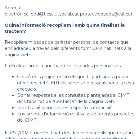
Adreça
electrònica:
dpd@ticsalutsocial.cat
protecciodades@cst.cat
Quina informació recopilem i amb quina finalitat la
tractem?
Recopilarem dades de caràcter personal de contacte que
ens adreceu a través dels diferents formularis habilitats a la
pàgina web.
La finalitat amb la que tractem les dades personals és:
Gestió́ dels projectes en els que hi participes i poder
oferir des del CIMTI els serveis necessaris per a la seva
execució́.
Donar respostes a les consultes plantejades al CIMTI
dins l’apartat de “Contacte” de la pàgina web.
Realització́ d’enquestes d’opinió́ i satisfacció́.
Enviament d’informació relativa als diferents projectes
del CIMTI.
El CST/CIMTI només tracta les dades personals que resultin
adequades i pertinents, limitades al correcte compliment