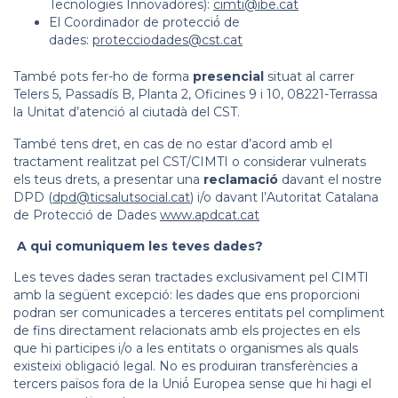
Tecnologies Innovadores):
cimti@ibe.cat
El Coordinador de protecció́ de
dades:
protecciodades@cst.cat
També pots fer-ho de forma
presencial
situat al carrer
Telers 5, Passadís B, Planta 2, Oficines 9 i 10, 08221-Terrassa
la Unitat d’atenció al ciutadà del CST.
També tens dret, en cas de no estar d’acord amb el
tractament realitzat pel CST/CIMTI o considerar vulnerats
els teus drets, a presentar una
reclamació
davant el nostre
DPD (
dpd@ticsalutsocial.cat
) i/o davant l’Autoritat Catalana
de Protecció de Dades
www.apdcat.cat
A qui comuniquem les teves dades?
Les teves dades seran tractades exclusivament pel CIMTI
amb la següent excepció: les dades que ens proporcioni
podran ser comunicades a terceres entitats pel compliment
de fins directament relacionats amb els projectes en els
que hi participes i/o a les entitats o organismes als quals
existeixi obligació legal. No es produiran transferències a
tercers països fora de la Unió́ Europea sense que hi hagi el