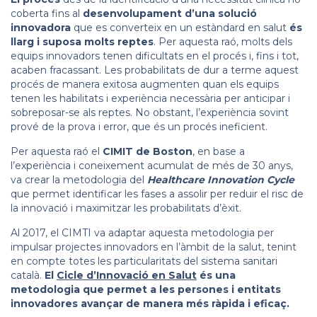
coberta fins al
desenvolupament d’una solució
innovadora
que es converteix en un estàndard en salut
és
llarg i suposa molts reptes
. Per aquesta raó, molts dels
equips innovadors tenen dificultats en el procés i, fins i tot,
acaben fracassant. Les probabilitats de dur a terme aquest
procés de manera exitosa augmenten quan els equips
tenen les habilitats i experiència necessària per anticipar i
sobreposar-se als reptes. No obstant, l’experiència sovint
prové de la prova i error, que és un procés ineficient.
Per aquesta raó el
CIMIT de Boston
, en base a
l’experiència i coneixement acumulat de més de 30 anys,
va crear la metodologia del
Healthcare Innovation Cycle
que permet identificar les fases a assolir per reduir el risc de
la innovació i maximitzar les probabilitats d’èxit.
Al 2017, el CIMTI va adaptar aquesta metodologia per
impulsar projectes innovadors en l’àmbit de la salut, tenint
en compte totes les particularitats del sistema sanitari
català.
El
Cicle d’Innovació en Salut
és una
metodologia que permet a les persones i entitats
innovadores avançar de manera més ràpida i eficaç.