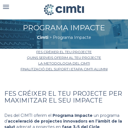
Toggle
navigation
PROGRAMA IMPACTE
Cimti
>
Programa Impacte
FES CRÉIXER EL TEU PROJECTE
QUINS SERVEIS OFERIM AL TEU PROJECTE
LA METODOLOGIA DEL CIMTI
FINALITZACIÓ DEL SUPORT I ETAPA CIMTI ALUMNI
FES CRÉIXER EL TEU PROJECTE PER
MAXIMITZAR EL SEU IMPACTE
Des del CIMTI oferim el
Programa Impacte
un programa
d’
acceleració de projectes innovadors en l’àmbit de la
salut
adreçat a projectes en
fase 3-5 del Cicle