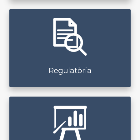
Regulatòria
Assessorament amb experts
Classificació del producte sanitari i estratègia de
regulació
Revisió d’instruccions d’ús
Regulatòria
Mercat i negoci
stakeholder
Definició del mapa d’
Definició de la proposta de valor