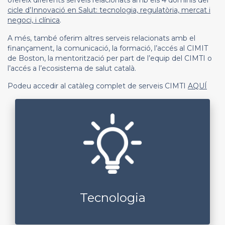
ofereix diferents serveis relacionats amb els 4 dominis del
cicle d’Innovació en Salut: tecnologia, regulatòria, mercat i
negoci, i clínica
.
A més, també oferim altres serveis relacionats amb el
finançament, la comunicació, la formació, l’accés al CIMIT
de Boston, la mentorització per part de l’equip del CIMTI o
l’accés a l’ecosistema de salut català.
Podeu accedir al catàleg complet de serveis CIMTI
AQUÍ
Tecnologia
Assessorament amb experts
Planificació i execució de proves de concepte i
prototipat
manufacturing partners
Accés a
Tecnologia