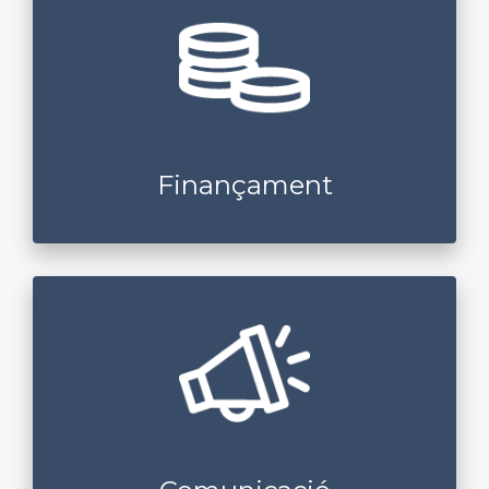
Finançament
Suport en la cerca de finançament públic
Accés a mentors experts en finançament privat
Assessorament per enfocar rondes d’inversió
Revisió de propostes d’inversió i pactes de socis
Finançament
Comunicació
Assessorament en comunicació online
Assessorament en identitat de marca, logotip i
manual corporatiu
Aparició del projecte en mitjans tradicionals
Vídeo promocional del projecte