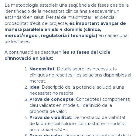
La metodologia estableix una seqüència de fases des de la
identificació de la necessitat clínica fins a esdevenir un
estàndard en salut. Per tal de maximitzar l’eficiència i
probabilitat d’èxit del projecte,
és important avançar de
manera paral·lela en els 4 dominis (clínica,
mercat/negoci, regulatòria i tecnologia)
en cadascuna
de les fases.
A continuació es descriuen
les 10 fases del Cicle
d’Innovació en Salut:
Necessitat
: Detalls sobre les necessitats
clíniques no resoltes i les solucions disponibles al
mercat.
Idea
: Descripció de la potencial solució a una
necessitat no resolta.
Prova de concepte
: Conceptes i components
clau validats en models, i definició de la
proposta de valor.
Prova de viabilitat
: Demostració de viabilitat
de la potencial solució contrastat en models i
amb
stakeholders
.
Prova de valor
: Demostració del potencial de la