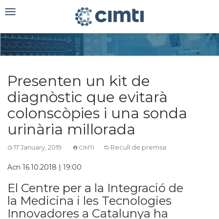
Toggle
navigation
Presenten un kit de
diagnòstic que evitarà
colonscòpies i una sonda
urinària millorada
17 January, 2019
Recull de premsa
CIMTI
Acn
16.10.2018 | 19:00
El Centre per a la Integració de
la Medicina i les Tecnologies
Innovadores a Catalunya ha