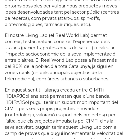
entorns possibles per validar nous productes i noves
idees desenvolupades tant pel sector públic (centres
de recerca), com privats (start-ups, spin-offs,
biotecnològiques, farmacèutiques, etc.).
El nostre Living Lab (el Real World Lab) permet
cocrear, testar, validar, conèixer l’experiència dels
usuaris (pacients, professionals de salut…) o calcular
l’impacte socioeconòmic de la seva implementació
entre d’altres. El Real World Lab possa a l’abast més
del 80% de la població a tota Catalunya, ja sigui en
zones rurals (un dels principals objectius de la
telemedicina), com àrees urbanes o suburbanes.
En aquest sentit, l’aliança creada entre CIMTI i
l’IDIAPJGol ens està permeten que d’una banda,
l’IDIPAJGol pugui tenir un suport molt important del
CIMTI pels seus propis projectes innovadors
(metodologia, valoració i suport dels projectes) i per
l’altra, que els projectes impulsats pel CIMTI dins la
seva activitat, puguin tenir aquest Living Lab com a
camp de proves que pugui incrementar la velocitat del