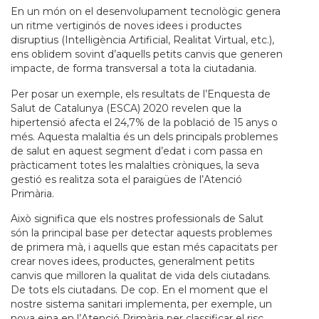
En un món on el desenvolupament tecnològic genera
un ritme vertiginós de noves idees i productes
disruptius (Intel·ligència Artificial, Realitat Virtual, etc.),
ens oblidem sovint d’aquells petits canvis que generen
impacte, de forma transversal a tota la ciutadania.
Per posar un exemple, els resultats de l’Enquesta de
Salut de Catalunya (ESCA) 2020 revelen que la
hipertensió afecta el 24,7% de la població de 15 anys o
més. Aquesta malaltia és un dels principals problemes
de salut en aquest segment d’edat i com passa en
pràcticament totes les malalties cròniques, la seva
gestió es realitza sota el paraigües de l’Atenció
Primària.
Això significa que els nostres professionals de Salut
són la principal base per detectar aquests problemes
de primera mà, i aquells que estan més capacitats per
crear noves idees, productes, generalment petits
canvis que milloren la qualitat de vida dels ciutadans.
De tots els ciutadans. De cop. En el moment que el
nostre sistema sanitari implementa, per exemple, un
nova eina en l’Atenció Primària per classificar el risc