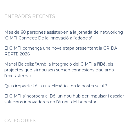
ENTRADES RECENTS
Més de 60 persones assisteixen a la jornada de networking
‘CIMTI Connect: De la innovació a l’adopció’
El CIMTI comença una nova etapa presentant la CRIDA
REPTE 2026
Manel Balcells: “Amb la integració del CIMTI a l’iBé, els
projectes que s’impulsen sumen connexions clau amb
l’ecosistema»
Quin impacte té la crisi climàtica en la nostra salut?
El CIMTI s’incorpora a iBé, un nou hub per impulsar i escalar
solucions innovadores en l’àmbit del benestar
CATEGORIES