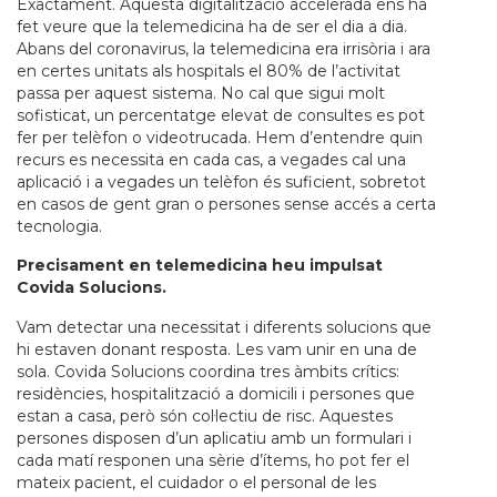
Exactament. Aquesta digitalització accelerada ens ha
fet veure que la telemedicina ha de ser el dia a dia.
Abans del coronavirus, la telemedicina era irrisòria i ara
en certes unitats als hospitals el 80% de l’activitat
passa per aquest sistema. No cal que sigui molt
sofisticat, un percentatge elevat de consultes es pot
fer per telèfon o videotrucada. Hem d’entendre quin
recurs es necessita en cada cas, a vegades cal una
aplicació i a vegades un telèfon és suficient, sobretot
en casos de gent gran o persones sense accés a certa
tecnologia.
Precisament en telemedicina heu impulsat
Covida Solucions.
Vam detectar una necessitat i diferents solucions que
hi estaven donant resposta. Les vam unir en una de
sola. Covida Solucions coordina tres àmbits crítics:
residències, hospitalització a domicili i persones que
estan a casa, però són col·lectiu de risc. Aquestes
persones disposen d’un aplicatiu amb un formulari i
cada matí responen una sèrie d’ítems, ho pot fer el
mateix pacient, el cuidador o el personal de les