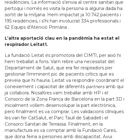
residències. La informació s’envia al centre sanitari que
pertoqui i només es visita la persona si alguna dada ha
sortit de la mitjana. Hem impactat ja 10.742 pacients i
195 residències, i s’hi han involucrat 334 professionals i
62 Equips d’Atenció Primària .
L’altra aportació clau en la pandèmia ha estat el
respirador Leitat1.
La fundació Leitat és promotora del CIMTI, per això hi
hem treballat a fons. Vam rebre una necessitat del
Departament de Salut, que era fer respiradors per
gestionar l’imminent pic de pacients crítics que es
preveia que hi hauria. Leitat va respondre coordinant el
coneixement i capacitat de diferents
partners
amb qui
ja col·labora. Nosaltres vam treballar amb HP i el
Consorci de la Zona Franca de Barcelona en la part 3D i
inicialment volíem desenvolupar la part electrònica,
però finalment es va comprar. Les validacions clíniques
les van fer CatSalut, el Parc Taulí de Sabadell i el
Consorci Sanitari de Terrassa. Finalment, en la
manufactura es va comptar amb la Fundació Cares,
que dona feina a persones amb discapacitat. Avui