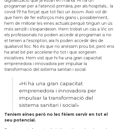
digitalització que ja estan en marxa. Hi ha un
programari per a l’atenció primària, per als hospitals… la
covid-19 ha forçat que tot faci un
boom
. Això vol dir
que hem de fer esforços més grans i, possiblement,
hem de millorar les eines actuals perquè tinguin un ús
més senzill i s’expandeixin. Hem trobat un cas a Vic on
els professionals no podien accedir al programari si no
el tenien a l’escriptori, ara hi poden accedir des de
qualsevol lloc. No és que no anéssim prou bé, però ens
ha anat bé per accelerar-ho tot i que sorgeixin
iniciatives. Hem vist que hi ha una gran capacitat
emprenedora i innovadora per impulsar la
transformació del sistema sanitari i social.
«Hi ha una gran capacitat
emprenedora i innovadora per
impulsar la transformació del
sistema sanitari i social»
Teníem eines però no les fèiem servir en tot el
seu potencial.