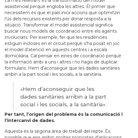
La més rellevant és la transformació del model
assistencial perquè engloba les altres. El primer que
necessitem és que el país iniciï accions que optimitzin
l’ús dels recursos existents per donar resposta a la
situació. Transformar el model assistencial significa
buscar nous models de coordinació entre els agents
involucrats. Per exemple, fer que les residències
estiguin incloses en el circuit perquè s’ha posat en joc
el model d’atenció en aquests centres i a escala
domiciliària. Cal pensar en eines de coordinació perquè
la informació arribi a uns i altres i no hagis de duplicar
formularis. Hem d’aconseguir que les dades sanitàries
arribin a la part social i les socials, a la sanitària.
«Hem d’aconseguir que les
dades sanitàries arribin a la part
social i les socials, a la sanitària»
Per tant, l’origen del problema és la comunicació i
l’intercanvi de dades.
Aquesta és la segona àrea de treball del repte. És
possible que ens arribin moltes propostes d’aplicacions,