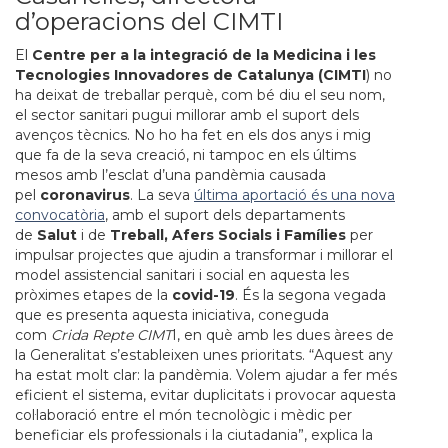
d’operacions del CIMTI
El
Centre per a la integració de la Medicina i les
Tecnologies Innovadores de Catalunya (CIMTI
) no
ha deixat de treballar perquè, com bé diu el seu nom,
el sector sanitari pugui millorar amb el suport dels
avenços tècnics. No ho ha fet en els dos anys i mig
que fa de la seva creació, ni tampoc en els últims
mesos amb l’esclat d’una pandèmia causada
pel
coronavirus
. La seva
última aportació és una nova
convocatòria
, amb el suport dels departaments
de
Salut
i de
Treball, Afers Socials i Famílies
per
impulsar projectes que ajudin a transformar i millorar el
model assistencial sanitari i social en aquesta les
pròximes etapes de la
covid-19
. És la segona vegada
que es presenta aquesta iniciativa, coneguda
com
Crida Repte CIMT
I, en què amb les dues àrees de
la Generalitat s’estableixen unes prioritats. “Aquest any
ha estat molt clar: la pandèmia. Volem ajudar a fer més
eficient el sistema, evitar duplicitats i provocar aquesta
col·laboració entre el món tecnològic i mèdic per
beneficiar els professionals i la ciutadania”, explica la