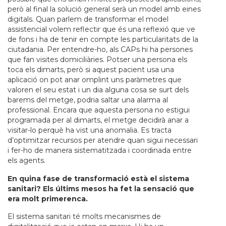
però al final la solució general serà un model amb eines
digitals. Quan parlem de transformar el model
assistencial volem reflectir que és una reflexió que ve
de fons i ha de tenir en compte les particularitats de la
ciutadania. Per entendre-ho, als CAPs hi ha persones
que fan visites domiciliàries. Potser una persona els
toca els dimarts, però si aquest pacient usa una
aplicació on pot anar omplint uns paràmetres que
valoren el seu estat i un dia alguna cosa se surt dels
barems del metge, podria saltar una alarma al
professional. Encara que aquesta persona no estigui
programada per al dimarts, el metge decidirà anar a
visitar-lo perquè ha vist una anomalia. Es tracta
d’optimitzar recursos per atendre quan sigui necessari
i fer-ho de manera sistematitzada i coordinada entre
els agents.
En quina fase de transformació està el sistema
sanitari? Els últims mesos ha fet la sensació que
era molt primerenca.
El sistema sanitari té molts mecanismes de