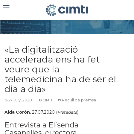
Toggle
navigation
«La digitalització
accelerada ens ha fet
veure que la
telemedicina ha de ser el
dia a dia»
27 July, 2020
Recull de premsa
CIMTI
Aida Corón
, 27.07.2020 (
Metadata
)
Entrevista a Elisenda
Casanelles, directora