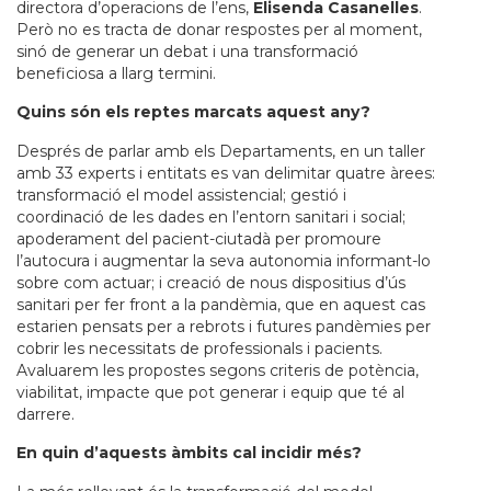
directora d’operacions de l’ens,
Elisenda Casanelles
.
Però no es tracta de donar respostes per al moment,
sinó de generar un debat i una transformació
beneficiosa a llarg termini.
Quins són els reptes marcats aquest any?
Després de parlar amb els Departaments, en un taller
amb 33 experts i entitats es van delimitar quatre àrees:
transformació el model assistencial; gestió i
coordinació de les dades en l’entorn sanitari i social;
apoderament del pacient-ciutadà per promoure
l’autocura i augmentar la seva autonomia informant-lo
sobre com actuar; i creació de nous dispositius d’ús
sanitari per fer front a la pandèmia, que en aquest cas
estarien pensats per a rebrots i futures pandèmies per
cobrir les necessitats de professionals i pacients.
Avaluarem les propostes segons criteris de potència,
viabilitat, impacte que pot generar i equip que té al
darrere.
En quin d’aquests àmbits cal incidir més?