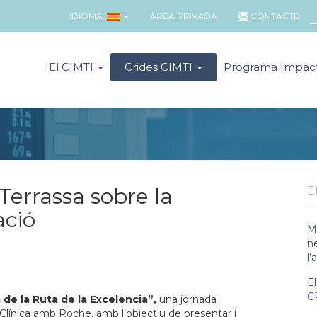
IDIOMA:
ÀREA PRIVADA
CONTACTE
El CIMTI
Crides CIMTI
Programa Impac
Terrassa sobre la
E
ació
M
n
l’
E
C
a de la Ruta de la Excelencia”,
una jornada
Clínica amb Roche, amb l’objectiu de presentar i