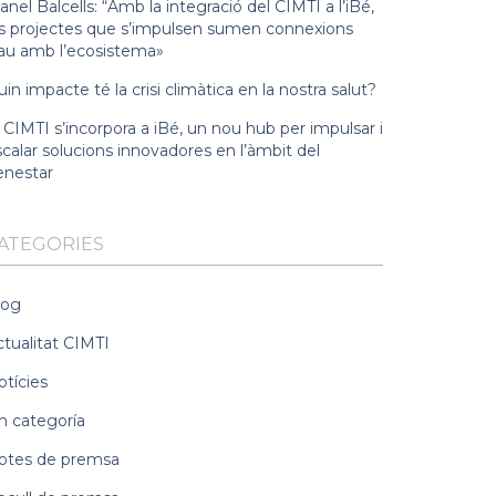
nel Balcells: “Amb la integració del CIMTI a l’iBé,
ls projectes que s’impulsen sumen connexions
lau amb l’ecosistema»
in impacte té la crisi climàtica en la nostra salut?
 CIMTI s’incorpora a iBé, un nou hub per impulsar i
calar solucions innovadores en l’àmbit del
enestar
ATEGORIES
log
ctualitat CIMTI
otícies
n categoría
otes de premsa