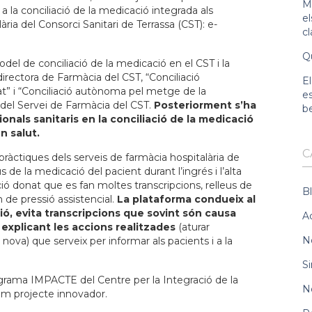
Ma
a la conciliació de la medicació integrada als
e
lària del Consorci Sanitari de Terrassa (CST): e-
c
Qu
del de conciliació de la medicació en el CST i la
directora de Farmàcia del CST, “Conciliació
El
mat” i “Conciliació autònoma pel metge de la
es
t del Servei de Farmàcia del CST.
Posteriorment s’ha
b
onals sanitaris en la conciliació de la medicació
n salut.
C
àctiques dels serveis de farmàcia hospitalària de
s de la medicació del pacient durant l’ingrés i l’alta
ció donat que es fan moltes transcripcions, relleus de
B
 de pressió assistencial.
La plataforma condueix al
ió, evita transcripcions que sovint són causa
A
explicant les accions realitzades
(aturar
N
 nova) que serveix per informar als pacients i a la
Si
grama IMPACTE del Centre per la Integració de la
N
om projecte innovador.