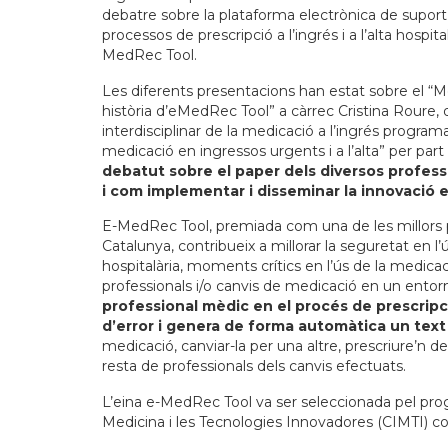
debatre sobre la plataforma electrònica de suport 
processos de prescripció a l’ingrés i a l’alta hospita
MedRec Tool.
Les diferents presentacions han estat sobre el “Mo
història d’eMedRec Tool” a càrrec Cristina Roure, 
interdisciplinar de la medicació a l’ingrés progra
medicació en ingressos urgents i a l’alta” per par
debatut sobre el paper dels diversos professi
i com implementar i disseminar la innovació e
E-MedRec Tool, premiada com una de les millors pr
Catalunya, contribueix a millorar la seguretat en l’ú
hospitalària, moments crítics en l’ús de la medica
professionals i/o canvis de medicació en un entorn
professional mèdic en el procés de prescripc
d’error i genera de forma automàtica un text 
medicació, canviar-la per una altre, prescriure’n de
resta de professionals dels canvis efectuats.
L’eina e-MedRec Tool va ser seleccionada pel pro
Medicina i les Tecnologies Innovadores (CIMTI) c