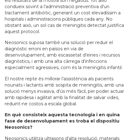
els resultats de la mostra són negatius. Tot això
condueix sovint a l’administració preventiva d’un
tractament antibiòtic, generant un cost elevadíssim a
hospitals i administracions públiques cada any. No
obstant això, un sol cas de meningitis detectat justifica
aquest protocol.
Neosonics suposa també una solució per reduir el
diagnòstic erroni en països en via de
desenvolupament, amb escassetat d’eines i recursos
diagnòstics, i amb una alta càrrega d’infeccions
especialment agressives, com és la meningitis infantil.
El nostre repte és millorar l’assistència als pacients
nounats i lactants amb sospita de meningitis, amb una
solució menys invasiva, d’ús més fàcil, per poder actuar
amb rapidesa i agilitat amb la finalitat de salvar vides,
reduint-ne costos a escala global.
En què consisteix aquesta tecnologia i en quina
fase de desenvolupament es troba el dispositiu
Neosonics?
Neosonics utilitza ultrasons d’alta resolució, materials