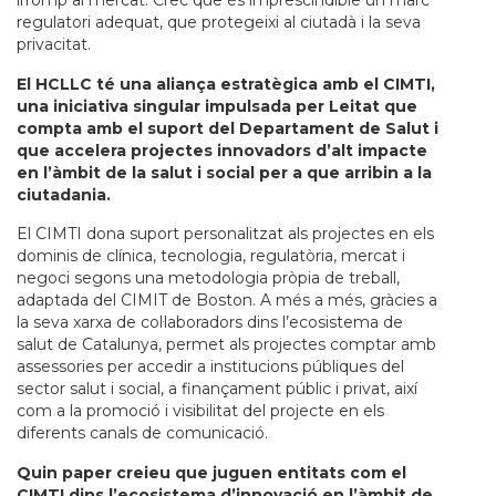
irromp al mercat. Crec que és imprescindible un marc
regulatori adequat, que protegeixi al ciutadà i la seva
privacitat.
El HCLLC té una aliança estratègica amb el CIMTI,
una iniciativa singular impulsada per Leitat que
compta amb el suport del Departament de Salut i
que accelera projectes innovadors d’alt impacte
en l’àmbit de la salut i social per a que arribin a la
ciutadania.
El CIMTI dona suport personalitzat als projectes en els
dominis de clínica, tecnologia, regulatòria, mercat i
negoci segons una metodologia pròpia de treball,
adaptada del CIMIT de Boston. A més a més, gràcies a
la seva xarxa de col·laboradors dins l’ecosistema de
salut de Catalunya, permet als projectes comptar amb
assessories per accedir a institucions públiques del
sector salut i social, a finançament públic i privat, així
com a la promoció i visibilitat del projecte en els
diferents canals de comunicació.
Quin paper creieu que juguen entitats com el
CIMTI dins l’ecosistema d’innovació en l’àmbit de