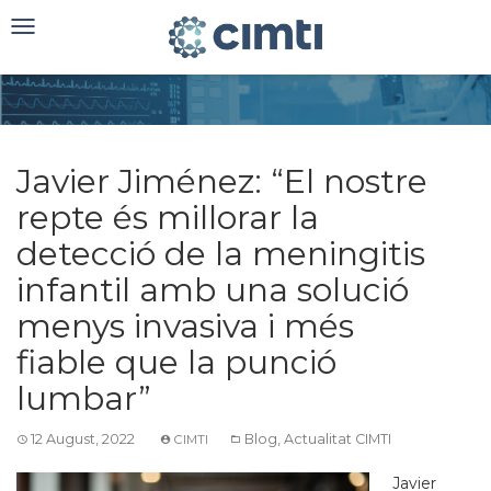
Toggle
navigation
Javier Jiménez: “El nostre
repte és millorar la
detecció de la meningitis
infantil amb una solució
menys invasiva i més
fiable que la punció
lumbar”
12 August, 2022
Blog
,
Actualitat CIMTI
CIMTI
Javier