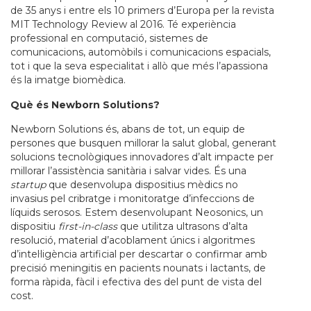
de 35 anys i entre els 10 primers d’Europa per la revista
MIT Technology Review al 2016. Té experiència
professional en computació, sistemes de
comunicacions, automòbils i comunicacions espacials,
tot i que la seva especialitat i allò que més l’apassiona
és la imatge biomèdica.
Què és Newborn Solutions?
Newborn Solutions és, abans de tot, un equip de
persones que busquen millorar la salut global, generant
solucions tecnològiques innovadores d’alt impacte per
millorar l’assistència sanitària i salvar vides. És una
startup
que desenvolupa dispositius mèdics no
invasius pel cribratge i monitoratge d’infeccions de
líquids serosos. Estem desenvolupant Neosonics, un
dispositiu
first-in-class
que utilitza ultrasons d’alta
resolució, material d’acoblament únics i algoritmes
d’intel·ligència artificial per descartar o confirmar amb
precisió meningitis en pacients nounats i lactants, de
forma ràpida, fàcil i efectiva des del punt de vista del
cost.