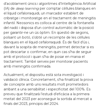
d’acoblament únics i algoritmes d’Intel·ligència Artificial
(IA) de
deep learning
per comptar cèl·lules blanques en
el líquid cefalorraquidi, un marcador establert de
cribratge i monitoratge en el tractament de meningitis
infantil. Neosonics es col·loca al centre de la fontanel·la
del nadó i disposa d’un control automàtic de la posició
per garantir-ne un ús òptim. En qüestió de segons,
polsant un botó, s’obté un recompte de les cèl·lules
blanques en el líquid cefalorraquidi. És de fàcil d’ús i,
davant la sospita de meningitis, permet detectar si es
pot descartar o confirmar, en quin cas s’ha de seguir
amb el protocol i quan s’ha de posar en marxa el
tractament. També serveix per monitorar pacients
amb meningitis confirmada.
Actualment, el dispositiu està sota investigació i
validació clínica. Concretament, s’ha finalitzat la prova
de concepte amb uns resultats molt prometedors
arribant a una sensibilitat i especificitat del 100%. Es
preveu que finalitzarà l’estudi d’eficàcia a la primera
meitat del 2023 per aconseguir la sortida al mercat a
finals del 2023, principis del 2024.