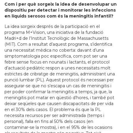
Com i per què sorgeix la idea de desenvolupar un
dispositiu per detectar i monitorar les infeccions
en líquids serosos com és la meningitis infantil?
La idea sorgeix després de la participació en el
programa M+Vision, una iniciativa de la fundació
Madri+d de l’Institut Tecnològic de Massachusetts
(MIT). Com a resultat d’aquest programa, s’identifica
una necessitat mèdica no coberta: davant d’una
simptomatologia poc específica, com pot ser una
febre sense focus en nounats i lactants, el protocol
d’actuació pediàtric respon a unes necessitats molt
estrictes de cribratge de meningitis, administrant una
punció lumbar (PL). Aquest protocol és necessari per
assegurar-se que no s’escapa un cas de meningitis i
per poder confirmar la meningitis a temps, ja que, la
meningitis pot matar en qüestió d’hores, i també pot
deixar seqüeles que causen discapacitats de per vida
en el 30% dels casos. El problema és que la PL
necessita recursos per ser administrada (temps i
personal), falla en fins al 50% dels casos (en
contaminar-se la mostra), i en el 95% de les ocasions