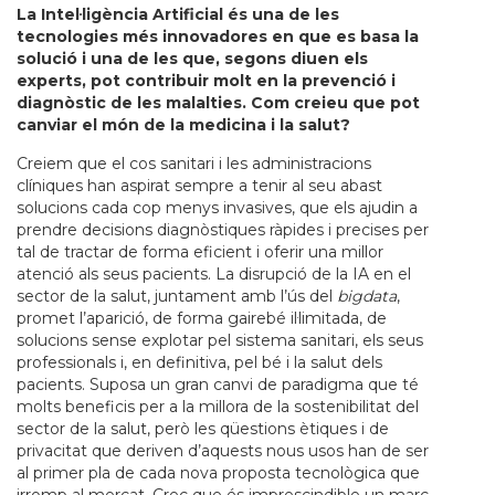
La Intel·ligència Artificial és una de les
tecnologies més innovadores en que es basa la
solució i una de les que, segons diuen els
experts, pot contribuir molt en la prevenció i
diagnòstic de les malalties. Com creieu que pot
canviar el món de la medicina i la salut?
Creiem que el cos sanitari i les administracions
clíniques han aspirat sempre a tenir al seu abast
solucions cada cop menys invasives, que els ajudin a
prendre decisions diagnòstiques ràpides i precises per
tal de tractar de forma eficient i oferir una millor
atenció als seus pacients. La disrupció de la IA en el
sector de la salut, juntament amb l’ús del
bigdata
,
promet l’aparició, de forma gairebé il·limitada, de
solucions sense explotar pel sistema sanitari, els seus
professionals i, en definitiva, pel bé i la salut dels
pacients. Suposa un gran canvi de paradigma que té
molts beneficis per a la millora de la sostenibilitat del
sector de la salut, però les qüestions ètiques i de
privacitat que deriven d’aquests nous usos han de ser
al primer pla de cada nova proposta tecnològica que