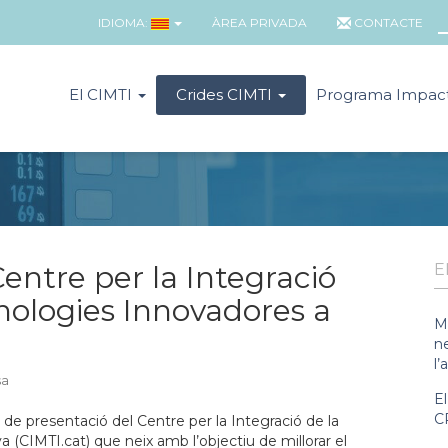
IDIOMA:
ÀREA PRIVADA
CONTACTE
El CIMTI
Crides CIMTI
Programa Impac
ntre per la Integració
E
cnologies Innovadores a
M
n
l’
sa
E
C
e de presentació del Centre per la Integració de la
 (CIMTI.cat) que neix amb l’objectiu de millorar el