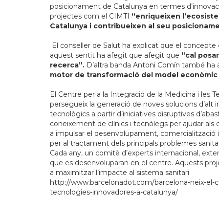
posicionament de Catalunya en termes d’innovaci
projectes com el CIMTI
“enriqueixen l’ecosiste
Catalunya i contribueixen al seu posicionam
El conseller de Salut ha explicat que el concepte d
aquest sentit ha afegit que afegit que
“cal posar 
recerca”.
D’altra banda Antoni Comín també ha 
motor de transformació del model econòmic i 
El Centre per a la Integració de la Medicina i les
persegueix la generació de noves solucions d’alt i
tecnològics a partir d’iniciatives disruptives d’aba
coneixement de clínics i tecnòlegs per ajudar als
a impulsar el desenvolupament, comercialització i
per al tractament dels principals problemes sanitar
Cada any, un comitè d’experts internacional, exter
que es desenvoluparan en el centre. Aquests proje
a maximitzar l’impacte al sistema sanitari
http://www.barcelonadot.com/barcelona-neix-el-cen
tecnologies-innovadores-a-catalunya/