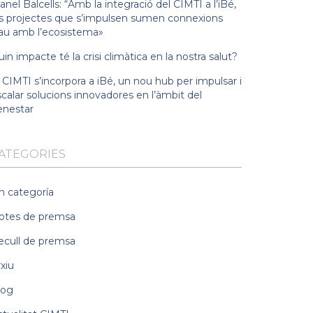
nel Balcells: “Amb la integració del CIMTI a l’iBé,
ls projectes que s’impulsen sumen connexions
lau amb l’ecosistema»
in impacte té la crisi climàtica en la nostra salut?
 CIMTI s’incorpora a iBé, un nou hub per impulsar i
calar solucions innovadores en l’àmbit del
enestar
ATEGORIES
n categoría
otes de premsa
ecull de premsa
xiu
log