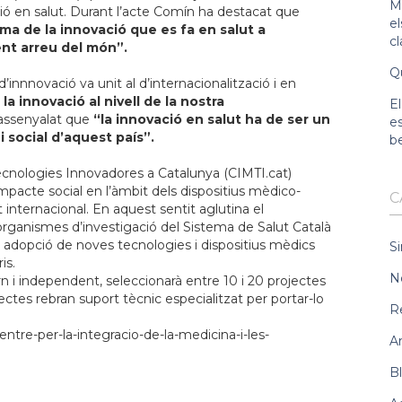
Ma
ó en salut. Durant l’acte Comín ha destacat que
e
ma de la innovació que es fa en salut a
c
ent arreu del món”.
Qu
’innnovació va unit al d’internacionalització i en
la innovació al nivell de la nostra
El
assenyalat que
“la innovació en salut ha de ser un
es
social d’aquest país”.
b
 Tecnologies Innovadores a Catalunya (CIMTI.cat)
mpacte social en l’àmbit dels dispositius mèdico-
C
st internacional. En aquest sentit aglutina el
 organismes d’investigació del Sistema de Salut Català
 adopció de noves tecnologies i dispositius mèdics
Si
is.
N
n i independent, seleccionarà entre 10 i 20 projectes
ctes rebran suport tècnic especialitzat per portar-lo
R
tre-per-la-integracio-de-la-medicina-i-les-
Ar
B