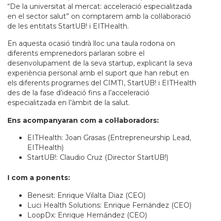
“De la universitat al mercat: acceleració especialitzada
en el sector salut” on comptarem amb la col·laboració
de les entitats StartUB! i EITHealth.
En aquesta ocasió tindrà lloc una taula rodona on
diferents emprenedors parlaran sobre el
desenvolupament de la seva startup, explicant la seva
experiència personal amb el suport que han rebut en
els diferents programes del CIMTI, StartUB! i EITHealth
des de la fase d’ideació fins a l’acceleració
especialitzada en l’àmbit de la salut.
Ens acompanyaran com a col·laboradors:
EITHealth: Joan Grasas (Entrepreneurship Lead,
EITHealth)
StartUB!: Claudio Cruz (Director StartUB!)
I com a ponents:
Benesit: Enrique Vilalta Diaz (CEO)
Luci Health Solutions: Enrique Fernández (CEO)
LoopDx: Enrique Hernández (CEO)