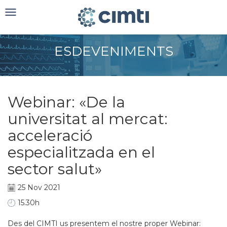
Toggle
navigation
ESDEVENIMENTS
Webinar: «De la
universitat al mercat:
acceleració
especialitzada en el
sector salut»
25 Nov 2021
15.30h
Des del CIMTI us presentem el nostre proper Webinar: