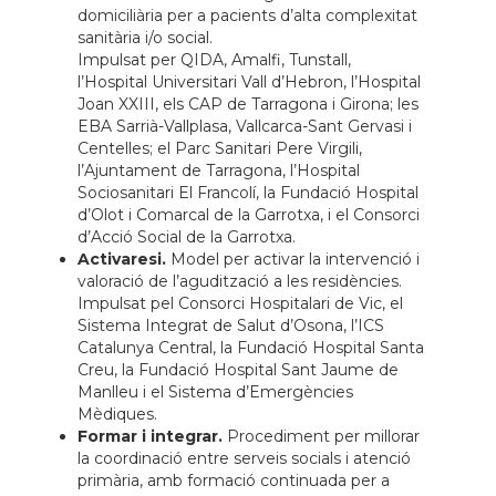
domiciliària per a pacients d’alta complexitat
sanitària i/o social.
Impulsat per QIDA,
Amalfi
,
Tunstall
,
l’Hospital Universitari Vall d’Hebron, l’Hospital
Joan XXIII, els C
AP
de Tarragona i Girona
;
les
EBA Sarrià-
Vallplasa
,
Vallcarca
-Sant Gervasi i
Centelles; el Parc Sanitari Pere Virgili,
l’Ajuntament de Tarragona, l’Hospital
Sociosanitari El Francolí, la Fundació Hospital
d’Olot i Comarcal de la Garrotxa, i el Consorci
d’Acció Social de la Garrotxa.
Activaresi.
Model per activar la intervenció i
valoració de l’agudització a les residències.
Impulsat pel Consorci Hospitalari de Vic, el
Sistema Integrat de Salut d’Osona, l’ICS
Catalunya Central, la Fundació Hospital Santa
Creu, la Fundació Hospital Sant Jaume de
Manlleu i el Sistema d’Emergències
Mèdiques.
Formar i integrar.
Procediment per millorar
la coordinació entre serveis socials i atenció
primària, amb formació continuada per a