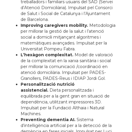
treballadors i familiars usuaris del SAD (Servei
d’Atenció Domiciliària). Impulsat pel Consorci
de Salut i Social de Catalunya i l’Ajuntament
de Barcelona.
Improving
caregivers
mobility.
Metodologia
per millorar la gestió de la salut i l’atenció
social a domicili mitjançant algoritmes i
matemàtiques avançades. Impulsat per la
Universitat Pompeu Fabra.
L’hexàgon complexitat.
Model de valoració
de la complexitat en la xarxa sanitària i social
per millorar la comunicació /coordinació en
atenció domiciliària. Impulsat per PADES-
Granollers, PADES-Reus i IDIAP Jordi Gol.
Personalització nutrició
assistencial.
Dieta personalitzada i
equilibrada per a la gent gran en situació de
dependència, utilitzant impressores 3D.
Impulsat per la Fundació
Althaia
i Natural
Machines.
Preventing
dementia
AI.
Sistema
d’intel·ligència artificial per a la detecció de la
demència en fases inicials. Impulsat per Luci