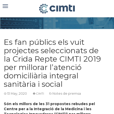
Toggle
navigation
Es fan públics els vuit
projectes seleccionats de
la Crida Repte CIMTI 2019
per millorar l’atenció
domiciliària integral
sanitària i social
13 May, 2020
Notes de premsa
CIMTI
Són els millors de les 31 propostes rebudes pel
Centre per a la Integració de la Medicina i les