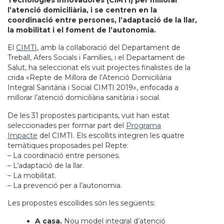
Tecnologies Innovadores (CIMTI) per millorar
l’atenció domiciliària, i se centren en la
coordinació entre persones, l’adaptació de la llar,
la mobilitat i el foment de l’autonomia.
El
CIMTI
, amb la col·laboració del Departament de
Treball, Afers Socials i
Famílies
, i el Departament de
Salut, ha seleccionat els vuit projectes finalistes de la
crida «Repte de Millora de l’Atenció Domiciliària
Integral Sanitària i Social CIMTI 2019», enfocada a
millorar l’atenció domiciliària sanitària i social.
De les 31 propostes participants,
vuit
han estat
seleccionades per formar part del
Programa
Impacte
del CIMTI.
Els escollits
integren les quatre
temàtiques proposades pel Repte:
– La coordinació entre persones.
– L’adaptació de la llar.
– La mobilitat.
– La prevenció per a l’autonomia.
Les propostes escollides són les següents:
A casa.
Nou model integral d’atenció