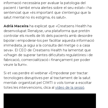
informació necessària per avaluar la patologia del
pacient i també envia alertes sobre el seu estat» i ha
sentenciat que «és important que s’entengui que la
salut mental no és estigma, és salut».
Adrià Maceira
ha explicat que «Creatsens Health ha
desenvolupat Renalyse, una plataforma que pretén
controlar els nivells de liti dels pacients amb desordre
bipolar i empoderar-los per facilitar aquesta informació
immediata, ja sigui a la consulta del metge o a casa
seva». El CEO de Creatsens Health ha lamentat que
«s’hagin de superar tantes dificultats regulatòries i de
fabricació, comercialització i finançament per poder
veure la llum».
Si et vas perdre el webinar «Empoderar per tractar:
tecnologies disruptives per al tractament de la salut
mental» organitzat pel CIMTI o vols tornar a escoltar
totes les intervencions, clica al
vídeo de la sessió
.