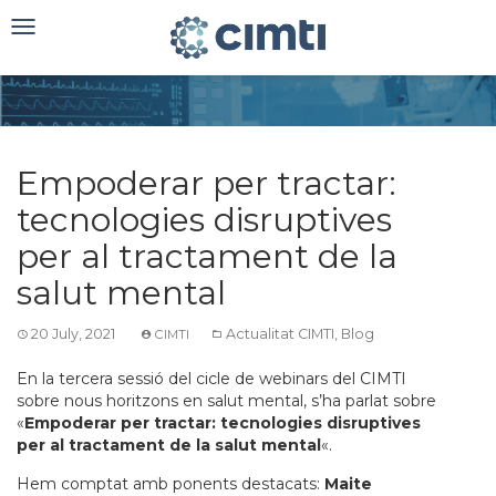
Toggle
navigation
Empoderar per tractar:
tecnologies disruptives
per al tractament de la
salut mental
20 July, 2021
Actualitat CIMTI
,
Blog
CIMTI
En la tercera sessió del cicle de webinars del CIMTI
sobre nous horitzons en salut mental, s’ha parlat sobre
«
Empoderar per tractar: tecnologies disruptives
per al tractament de la salut mental
«.
Hem comptat amb ponents destacats:
Maite