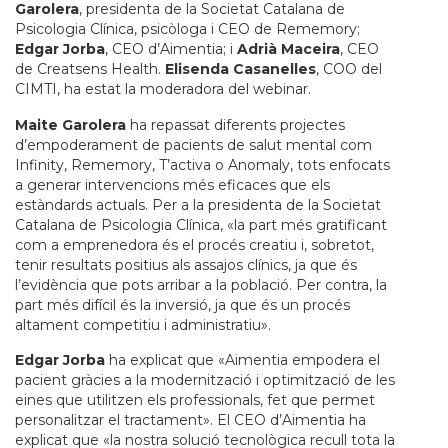
Garolera
, presidenta de la Societat Catalana de
Psicologia Clínica, psicòloga i CEO de Rememory;
Edgar Jorba
, CEO d’Aimentia; i
Adrià Maceira
, CEO
de Creatsens Health.
Elisenda Casanelles
, COO del
CIMTI, ha estat la moderadora del webinar.
Maite Garolera
ha repassat diferents projectes
d’empoderament de pacients de salut mental com
Infinity, Rememory, T’activa o Anomaly, tots enfocats
a generar intervencions més eficaces que els
estàndards actuals. Per a la presidenta de la Societat
Catalana de Psicologia Clínica, «la part més gratificant
com a emprenedora és el procés creatiu i, sobretot,
tenir resultats positius als assajos clínics, ja que és
l’evidència que pots arribar a la població. Per contra, la
part més difícil és la inversió, ja que és un procés
altament competitiu i administratiu».
Edgar Jorba
ha explicat que «Aimentia empodera el
pacient gràcies a la modernització i optimització de les
eines que utilitzen els professionals, fet que permet
personalitzar el tractament». El CEO d’Aimentia ha
explicat que «la nostra solució tecnològica recull tota la