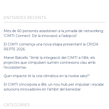
ENTRADES RECENTS
Més de 60 persones assisteixen a la jornada de networking
‘CIMTI Connect: De la innovació a l’adopció’
El CIMTI comença una nova etapa presentant la CRIDA
REPTE 2026
Manel Balcells: “Amb la integració del CIMTI a l’iBé, els
projectes que s’impulsen sumen connexions clau amb
l’ecosistema»
Quin impacte té la crisi climàtica en la nostra salut?
El CIMTI s’incorpora a iBé, un nou hub per impulsar i escalar
solucions innovadores en l’àmbit del benestar
CATEGORIES