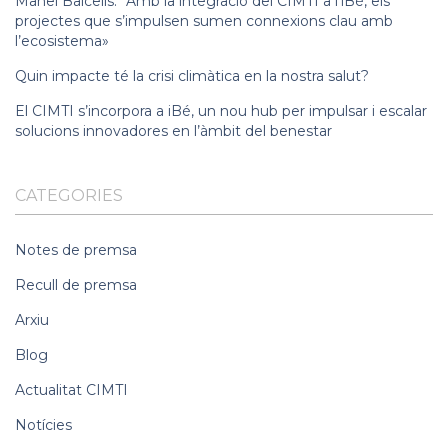
Manel Balcells: “Amb la integració del CIMTI a l’iBé, els
projectes que s’impulsen sumen connexions clau amb
l’ecosistema»
Quin impacte té la crisi climàtica en la nostra salut?
El CIMTI s’incorpora a iBé, un nou hub per impulsar i escalar
solucions innovadores en l’àmbit del benestar
CATEGORIES
Notes de premsa
Recull de premsa
Arxiu
Blog
Actualitat CIMTI
Notícies