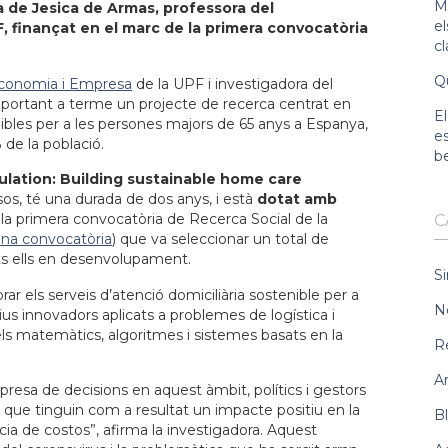
Ma
a de Jesica de Armas, professora del
e
 finançat en el marc de la primera convocatòria
c
Qu
conomia i Empresa
de la UPF i investigadora del
à portant a terme un projecte de recerca centrat en
El
enibles per a les persones majors de 65 anys a Espanya,
es
 de la població.
b
ulation: Building sustainable home care
esos, té una durada de dos anys, i està
dotat amb
la primera convocatòria de Recerca Social de la
C
ona convocatòria
) que va seleccionar un total de
ts ells en desenvolupament.
Si
ar els serveis d’atenció domiciliària sostenible per a
N
us innovadors aplicats a problemes de logística i
s matemàtics, algoritmes i sistemes basats en la
R
Ar
presa de decisions en aquest àmbit, polítics i gestors
s, que tinguin com a resultat un impacte positiu en la
B
àcia de costos”, afirma la investigadora. Aquest