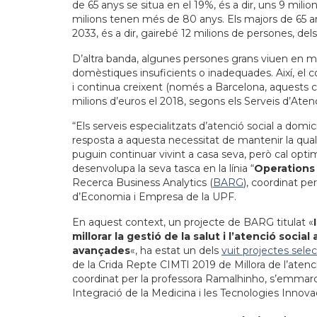
de 65 anys se situa en el 19%, és a dir, uns 9 mil
milions tenen més de 80 anys. Els majors de 65 an
2033, és a dir, gairebé 12 milions de persones, de
D’altra banda, algunes persones grans viuen en ma
domèstiques insuficients o inadequades. Així, el co
i continua creixent (només a Barcelona, ​​aquests 
milions d’euros el 2018, segons els Serveis d’Atenci
“Els serveis especialitzats d’atenció social a domicil
resposta a aquesta necessitat de mantenir la qual
puguin continuar vivint a casa seva, però cal opti
desenvolupa la seva tasca en la línia “
Operations
Recerca Business Analytics (
BARG
), coordinat p
d’Economia i Empresa de la UPF.
En aquest context, un projecte de BARG titulat «
millorar la gestió de la salut i l’atenció soci
avançades
«, ha estat un dels
vuit projectes sele
de la Crida Repte CIMTI 2019 de Millora de l’atenció 
coordinat per la professora Ramalhinho, s’emmar
Integració de la Medicina i les Tecnologies Innova