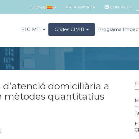
IDIOMA:
ÀREA PRIVADA
CONTACTE
El CIMTI
Crides CIMTI
Programa Impac
 d’atenció domiciliària a
E
de mètodes quantitatius
M
n
l’
E
C
s
)