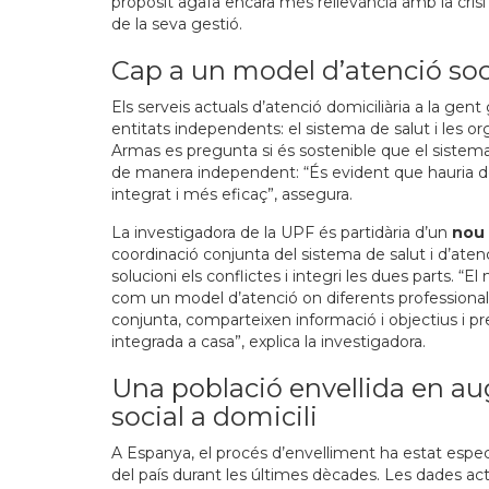
propòsit agafa encara més rellevància amb la crisi 
de la seva gestió.
Cap a un model d’atenció soci
Els serveis actuals d’atenció domiciliària a la ge
entitats independents: el sistema de salut i les or
Armas es pregunta si és sostenible que el sistema d
de manera independent: “És evident que hauria de
integrat i més eficaç”, assegura.
La investigadora de la UPF és partidària d’un
nou 
coordinació conjunta del sistema de salut i d’atenci
solucioni els conflictes i integri les dues parts. “E
com un model d’atenció on diferents professionals 
conjunta, comparteixen informació i objectius i pr
integrada a casa”, explica la investigadora.
Una població envellida en au
social a domicili
A Espanya, el procés d’envelliment ha estat especi
del país durant les últimes dècades. Les dades ac