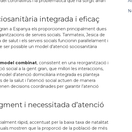
del coronavirus i la problemàtica que ha sorgit arran
A
N
osanitària integrada i eficaç
nt gran a Espanya els proporcionen principalment dues
ganitzacions de serveis socials. Tanmateix, Jesica de
e salut i els serveis socials funcionin paral·lelament i
 ser possible un model d’atenció sociosanitària
model combinat
, consistent en una reorganització i
ó social a la gent gran, que millori les interaccions,
l model d’atenció domiciliària integrada es planteja
de la salut i l’atenció social actuen de manera
enen decisions coordinades per garantir l’atenció
gment i necessitada d’atenció
alment ràpid, accentuat per la baixa taxa de natalitat
tuals mostren que la proporció de la població de més