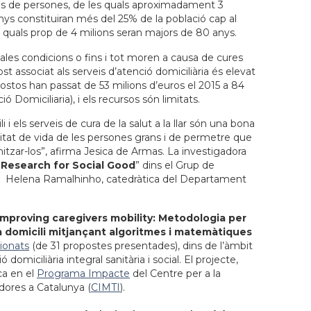
ions de persones, de les quals aproximadament 3
ys constituiran més del 25% de la població cap al
ls quals prop de 4 milions seran majors de 80 anys.
les condicions o fins i tot moren a causa de cures
st associat als serveis d’atenció domiciliària és elevat
costos han passat de 53 milions d’euros el 2015 a 84
ó Domiciliaria), i els recursos són limitats.
i i els serveis de cura de la salut a la llar són una bona
itat de vida de les persones grans i de permetre que
mitzar-los”, afirma Jesica de Armas. La investigadora
 Research for Social Good
” dins el Grup de
er Helena Ramalhinho, catedràtica del Departament
Improving caregivers mobility: Metodologia per
al a domicili mitjançant algoritmes i matemàtiques
cionats
(de 31 propostes presentades), dins de l’àmbit
domiciliària integral sanitària i social. El projecte,
ca en el
Programa Impacte
del Centre per a la
dores a Catalunya (
CIMTI
).