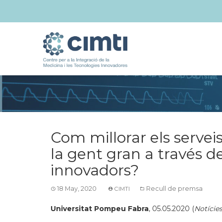
Com millorar els serveis
la gent gran a través 
innovadors?
18 May, 2020
Recull de premsa
CIMTI
Universitat Pompeu Fabra
, 05.05.2020 (
Notície