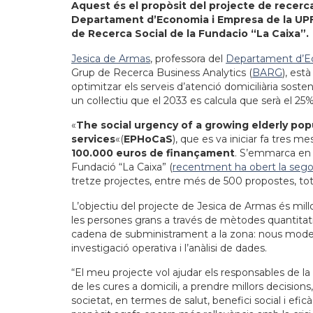
Aquest és el propòsit del projecte de recerc
Departament d’Economia i Empresa de la UPF,
de Recerca Social de la Fundacio “La Caixa”.
Jesica de Armas
, professora del
Departament d’E
Grup de Recerca Business Analytics (
BARG
), est
optimitzar els serveis d’atenció domiciliària sost
un col·lectiu que el 2033 es calcula que serà el 25%
«
The social urgency of a growing elderly pop
services
«(
EPHoCaS
), que es va iniciar fa tres m
100.000 euros de finançament
. S’emmarca en 
Fundació “La Caixa” (
recentment ha obert la seg
tretze projectes, entre més de 500 propostes, to
L’objectiu del projecte de Jesica de Armas és millor
les persones grans a través de mètodes quantitati
cadena de subministrament a la zona: nous model
investigació operativa i l’anàlisi de dades.
“El meu projecte vol ajudar els responsables de la 
de les cures a domicili, a prendre millors decision
societat, en termes de salut, benefici social i efic