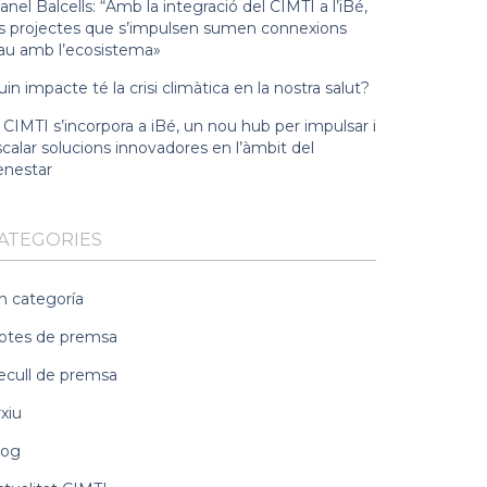
nel Balcells: “Amb la integració del CIMTI a l’iBé,
ls projectes que s’impulsen sumen connexions
lau amb l’ecosistema»
in impacte té la crisi climàtica en la nostra salut?
 CIMTI s’incorpora a iBé, un nou hub per impulsar i
calar solucions innovadores en l’àmbit del
enestar
ATEGORIES
n categoría
otes de premsa
ecull de premsa
xiu
log