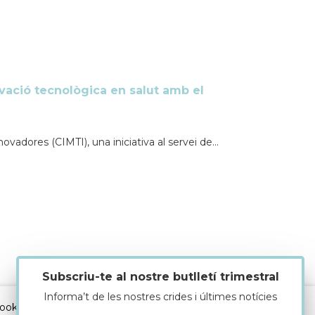
ovació tecnològica en salut amb el
ovadores (CIMTI), una iniciativa al servei de...
Subscriu-te al nostre butlletí trimestral
Informa’t de les nostres crides i últimes notícies
cookies
|
Avís legal
|
Política de protecció de dades