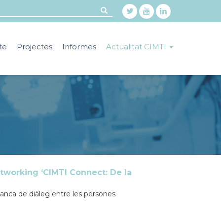
te
Projectes
Informes
Actualitat CIMTI
tworking ‘CIMTI Connect: De la
anca de diàleg entre les persones