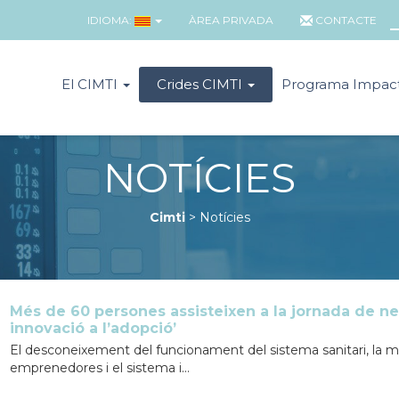
IDIOMA:
ÀREA PRIVADA
CONTACTE
El CIMTI
Crides CIMTI
Programa Impac
NOTÍCIES
Cimti
>
Notícies
Més de 60 persones assisteixen a la jornada de ne
innovació a l’adopció’
El desconeixement del funcionament del sistema sanitari, la m
emprenedores i el sistema i...