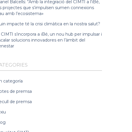
nel Balcells: “Amb la integració del CIMTI a l’iBé,
ls projectes que s’impulsen sumen connexions
lau amb l’ecosistema»
in impacte té la crisi climàtica en la nostra salut?
 CIMTI s’incorpora a iBé, un nou hub per impulsar i
calar solucions innovadores en l’àmbit del
enestar
ATEGORIES
n categoría
otes de premsa
ecull de premsa
xiu
log