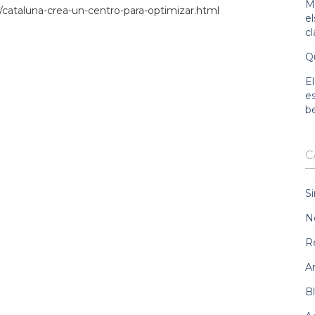
Ma
cataluna-crea-un-centro-para-optimizar.html
e
c
Qu
El
es
b
C
Si
N
R
Ar
B