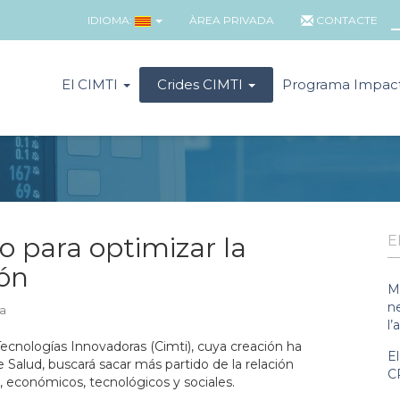
IDIOMA:
ÀREA PRIVADA
CONTACTE
El CIMTI
Crides CIMTI
Programa Impac
o para optimizar la
E
ión
M
n
a
l’
 Tecnologías Innovadoras (Cimti), cuya creación ha
E
 Salud, buscará sacar más partido de la relación
C
 económicos, tecnológicos y sociales.