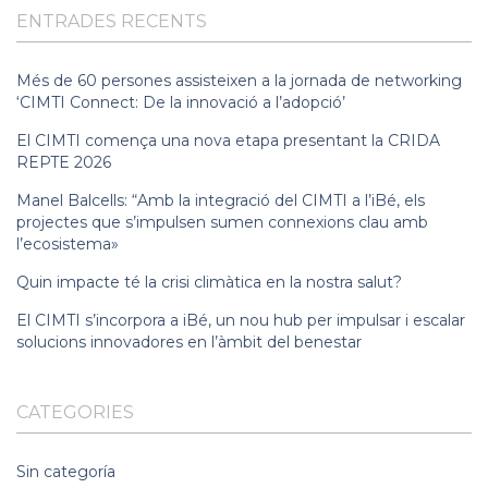
ENTRADES RECENTS
Més de 60 persones assisteixen a la jornada de networking
‘CIMTI Connect: De la innovació a l’adopció’
El CIMTI comença una nova etapa presentant la CRIDA
REPTE 2026
Manel Balcells: “Amb la integració del CIMTI a l’iBé, els
projectes que s’impulsen sumen connexions clau amb
l’ecosistema»
Quin impacte té la crisi climàtica en la nostra salut?
El CIMTI s’incorpora a iBé, un nou hub per impulsar i escalar
solucions innovadores en l’àmbit del benestar
CATEGORIES
Sin categoría